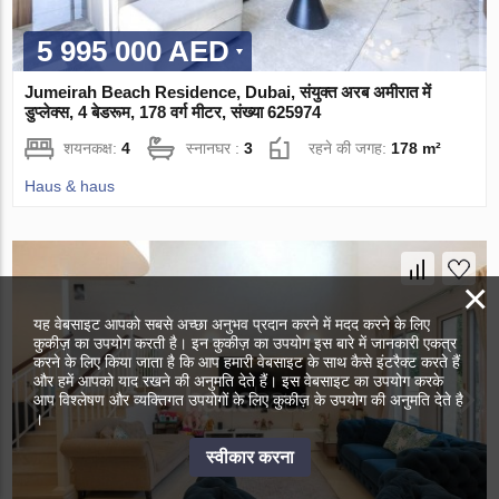
5 995 000 AED
Jumeirah Beach Residence, Dubai, संयुक्त अरब अमीरात में
डुप्लेक्स, 4 बेडरूम, 178 वर्ग मीटर, संख्या 625974
शयनकक्ष:
4
स्नानघर :
3
रहने की जगह:
178 m²
Haus & haus
×
यह वेबसाइट आपको सबसे अच्छा अनुभव प्रदान करने में मदद करने के लिए
कुकीज़ का उपयोग करती है। इन कुकीज़ का उपयोग इस बारे में जानकारी एकत्र
करने के लिए किया जाता है कि आप हमारी वेबसाइट के साथ कैसे इंटरैक्ट करते हैं
और हमें आपको याद रखने की अनुमति देते हैं। इस वेबसाइट का उपयोग करके
आप विश्लेषण और व्यक्तिगत उपयोगों के लिए कुकीज़ के उपयोग की अनुमति देते है
।
स्वीकार करना