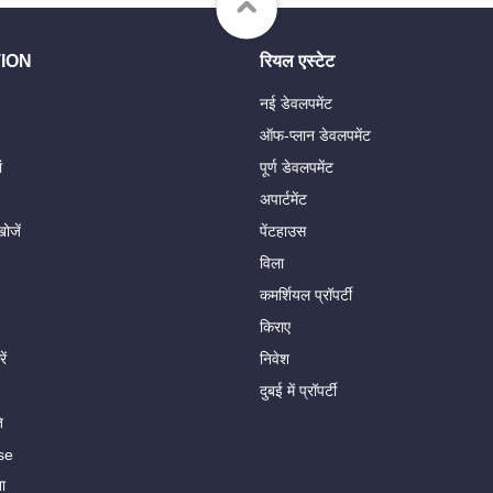
ION
रियल एस्टेट
नई डेवलपमेंट
ऑफ-प्लान डेवलपमेंट
ं
पूर्ण डेवलपमेंट
अपार्टमेंट
ोजें
पेंटहाउस
विला
कमर्शियल प्रॉपर्टी
किराए
ें
निवेश
दुबई में प्रॉपर्टी
ि
se
ा