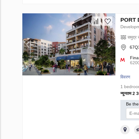
PORT DE 
Develop
समुद्र स
67Q3
Fina
620
विवरण
1 bedro
न्यूनतम 2
Be the 
मैं