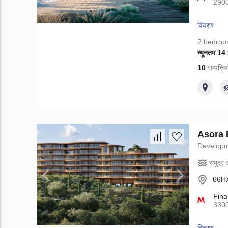
290
विवरण
2 bedro
न्यूनतम 1
10
सम्पत्त
Asora Ba
Develop
समुद्र स
66HX
Fina
330