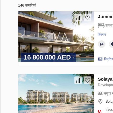
146 सम्पत्तियाँ
Jumeirah
शयनक
विवरण
16 800 000 AED
विक्रेता
Solaya म
Develop
समुद्र स
Sola
Fina