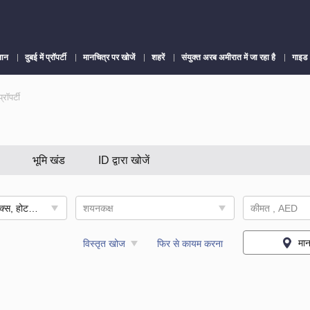
लान
दुबई में प्रॉपर्टी
मानचित्र पर खोजें
शहरें
संयुक्त अरब अमीरात में जा रहा है
गाइड
प्रॉपर्टी
भूमि खंड
ID द्वारा खोजें
अपार्टमेंट, पैंटहाउस, डुप्लेक्स, होटल अपार्टमेंट
शयनकक्ष
कीमत , AED
मान
विस्तृत खोज
फिर से कायम करना