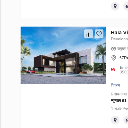
Haia Vil
Develop
समुद्र स
67R4
Emir
350
विवरण
6 शयनकक्ष
न्यूनतम 6
1
संपत्ति 