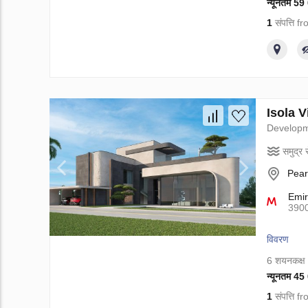
न्यूनतम 5
1
संपत्ति 
Isola Vi
Develop
समुद्र स
Pear
Emir
390
विवरण
6 शयनकक्ष
न्यूनतम 4
1
संपत्ति 