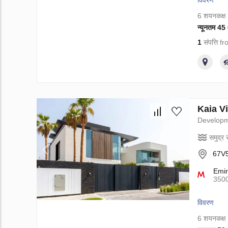
विवरण
6 शयनकक्ष
न्यूनतम 4
1
संपत्ति 
Kaia Vil
Develop
समुद्र स
67V5
Emir
350
विवरण
6 शयनकक्ष