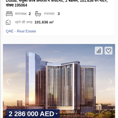
Dubai, संयुक्त अरब अमीरात में अपार्टमेंट, 2 बेडरूम, 101.636 वर्ग मीटर,
संख्या 195064
शयनकक्ष:
2
स्नानघर :
3
रहने की जगह:
101.636 m²
QAE - Real Estate
2 286 000 AED