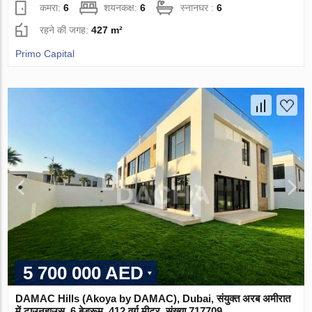
कमरा:
6
शयनकक्ष:
6
स्नानघर :
6
रहने की जगह:
427 m²
Primo Capital
5 700 000 AED
DAMAC Hills (Akoya by DAMAC), Dubai, संयुक्त अरब अमीरात
में टाउनहाउस, 6 बेडरूम, 412 वर्ग मीटर, संख्या 717709