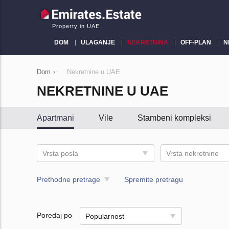
Property in UAE
DOM
ULAGANJE
NEKRETNINA
OFF-PLAN
N
Dom
›
Nekretnine u UAE
NEKRETNINE U UAE
Apartmani
Vile
Stambeni kompleksi
Vrsta posla
Vrsta nekretnine
Prethodne pretrage
Spremite pretragu
Poredaj po
Popularnost