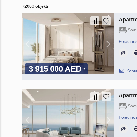
72000 objekti
Apartm
Spav
Pojedinos
3 915 000 AED
Konta
Apartm
Spav
Pojedinos