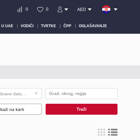
0
0
AED
 U UAE
VODIČI
TVRTKE
ČPP
OGLAŠAVANJE
Cijena za odabrane datume, AED
Traži
ikaži na karti