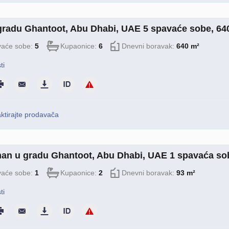
 gradu Ghantoot, Abu Dhabi, UAE 5 spavaće sobe, 64
aće sobe:
5
Kupaonice:
6
Dnevni boravak:
640 m²
ti
ktirajte prodavača
an u gradu Ghantoot, Abu Dhabi, UAE 1 spavaća sob
aće sobe:
1
Kupaonice:
2
Dnevni boravak:
93 m²
ti