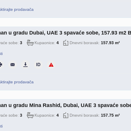
ktirajte prodavača
an u gradu Dubai, UAE 3 spavaće sobe, 157.93 m2 B
aće sobe:
3
Kupaonice:
4
Dnevni boravak:
157.93 m²
ti
ktirajte prodavača
an u gradu Mina Rashid, Dubai, UAE 3 spavaće sobe
aće sobe:
3
Kupaonice:
4
Dnevni boravak:
157.75 m²
ti