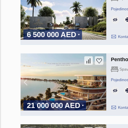
Pojedinos
6 500 000 AED
Konta
Pentho
Spav
Pojedinos
21 000 000 AED
Konta