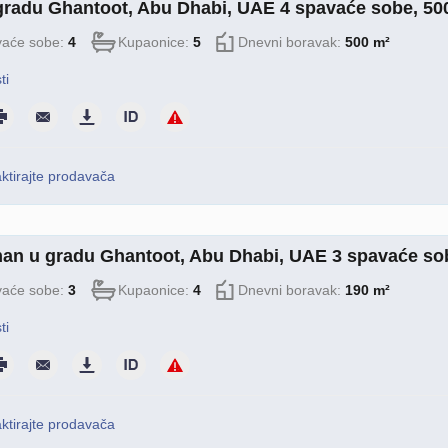
 gradu Ghantoot, Abu Dhabi, UAE 4 spavaće sobe, 50
aće sobe:
4
Kupaonice:
5
Dnevni boravak:
500 m²
ti
ktirajte prodavača
an u gradu Ghantoot, Abu Dhabi, UAE 3 spavaće sob
aće sobe:
3
Kupaonice:
4
Dnevni boravak:
190 m²
ti
ktirajte prodavača