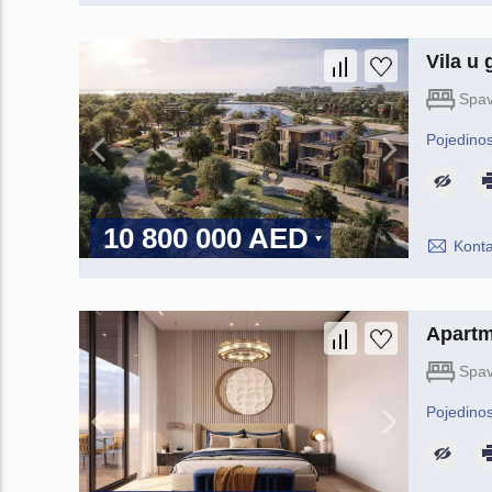
Vila u
Spav
Pojedinos
10 800 000 AED
Konta
Apartm
Spav
Pojedinos