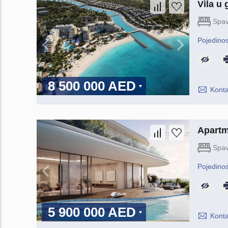
Vila u
Spav
Pojedinos
8 500 000 AED
Konta
Apartm
Spav
Pojedinos
5 900 000 AED
Konta