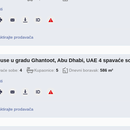
ti
ktirajte prodavača
use u gradu Ghantoot, Abu Dhabi, UAE 4 spavaće so
aće sobe:
4
Kupaonice:
5
Dnevni boravak:
586 m²
ti
ktirajte prodavača