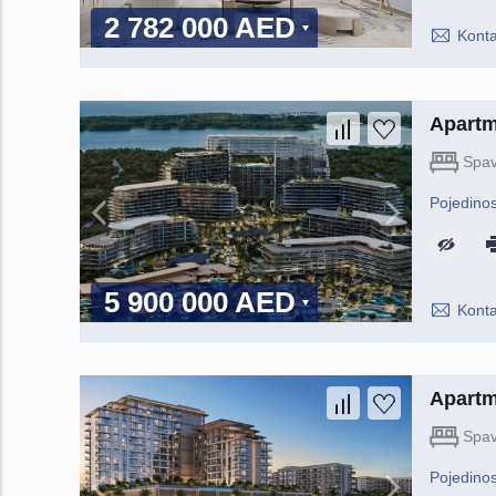
2 782 000 AED
Konta
Apartm
Spav
Pojedinos
5 900 000 AED
Konta
Apartm
Spav
Pojedinos