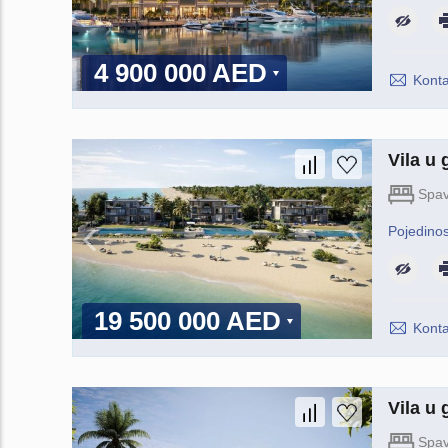
4 900 000 AED
Konta
Vila u
Spav
Pojedinos
19 500 000 AED
Konta
Vila u
Spav