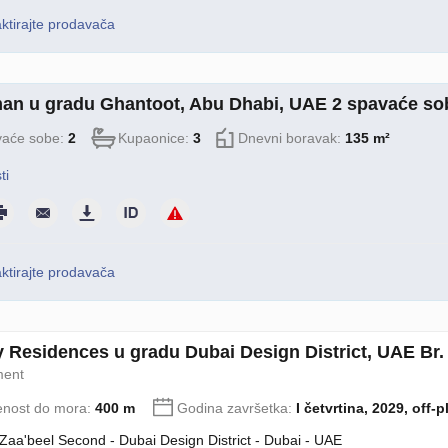
ktirajte prodavača
an u gradu Ghantoot, Abu Dhabi, UAE 2 spavaće sob
aće sobe:
2
Kupaonice:
3
Dnevni boravak:
135 m²
ti
ktirajte prodavača
ry Residences u gradu Dubai Design District, UAE Br.
ment
enost do mora:
400 m
Godina završetka:
I četvrtina, 2029, off-p
 Zaa'beel Second - Dubai Design District - Dubai - UAE