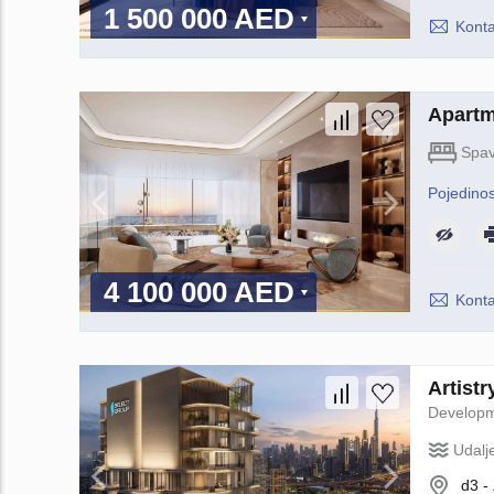
1 500 000 AED
Konta
Apartm
Spav
Pojedinos
4 100 000 AED
Konta
Artist
Develop
Udalj
d3 -