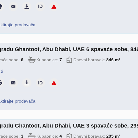
ktirajte prodavača
 gradu Ghantoot, Abu Dhabi, UAE 6 spavaće sobe, 84
aće sobe:
6
Kupaonice:
7
Dnevni boravak:
846 m²
ti
ktirajte prodavača
 gradu Ghantoot, Abu Dhabi, UAE 3 spavaće sobe, 29
aće sobe:
3
Kupaonice:
4
Dnevni boravak:
295 m²