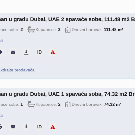
an u gradu Dubai, UAE 2 spavaće sobe, 111.48 m2 B
aće sobe:
2
Kupaonice:
3
Dnevni boravak:
111.48 m²
ti
ktirajte prodavača
an u gradu Dubai, UAE 1 spavaća soba, 74.32 m2 Br
aće sobe:
1
Kupaonice:
2
Dnevni boravak:
74.32 m²
ti