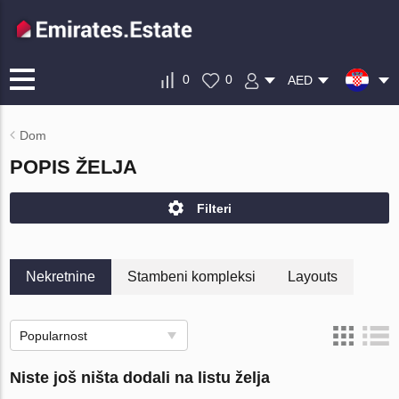
0
0
AED
Dom
POPIS ŽELJA
Filteri
Nekretnine
Stambeni kompleksi
Layouts
Popularnost
Niste još ništa dodali na listu želja