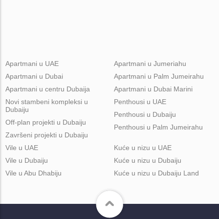
Apartmani u UAE
Apartmani u Jumeriahu
Apartmani u Dubai
Apartmani u Palm Jumeirahu
Apartmani u centru Dubaija
Apartmani u Dubai Marini
Novi stambeni kompleksi u
Penthousi u UAE
Dubaiju
Penthousi u Dubaiju
Off-plan projekti u Dubaiju
Penthousi u Palm Jumeirahu
Završeni projekti u Dubaiju
Vile u UAE
Kuće u nizu u UAE
Vile u Dubaiju
Kuće u nizu u Dubaiju
Vile u Abu Dhabiju
Kuće u nizu u Dubaiju Land