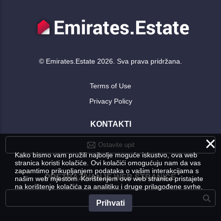
© Emirates.Estate 2026. Sva prava pridržana.
Terms of Use
Privacy Policy
KONTAKTI
×
Ostavite upit
Kako bismo vam pružili najbolje moguće iskustvo, ova web
stranica koristi kolačiće. Ovi kolačići omogućuju nam da vas
zapamtimo prikupljanjem podataka o vašim interakcijama s
PRETRAŽIVANJE WEB STRANICE
našim web mjestom. Korištenjem ove web stranice pristajete
na korištenje kolačića za analitiku i druge prilagođene svrhe.
Prihvati