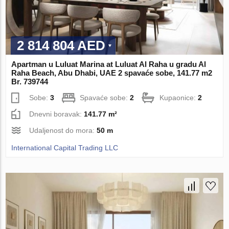
2 814 804 AED
Apartman u Luluat Marina at Luluat Al Raha u gradu Al
Raha Beach, Abu Dhabi, UAE 2 spavaće sobe, 141.77 m2
Br. 739744
Sobe:
3
Spavaće sobe:
2
Kupaonice:
2
Dnevni boravak:
141.77 m²
Udaljenost do mora:
50 m
International Capital Trading LLC