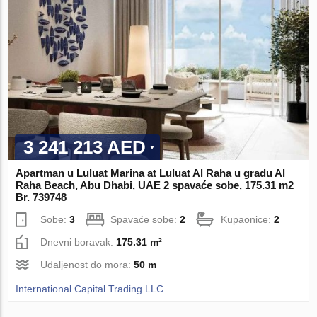
3 241 213 AED
Apartman u Luluat Marina at Luluat Al Raha u gradu Al
Raha Beach, Abu Dhabi, UAE 2 spavaće sobe, 175.31 m2
Br. 739748
Sobe:
3
Spavaće sobe:
2
Kupaonice:
2
Dnevni boravak:
175.31 m²
Udaljenost do mora:
50 m
International Capital Trading LLC