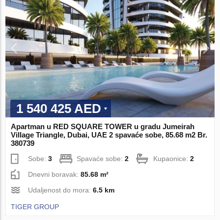
1 540 425 AED
Apartman u RED SQUARE TOWER u gradu Jumeirah
Village Triangle, Dubai, UAE 2 spavaće sobe, 85.68 m2 Br.
380739
Sobe:
3
Spavaće sobe:
2
Kupaonice:
2
Dnevni boravak:
85.68 m²
Udaljenost do mora:
6.5 km
TIGER GROUP