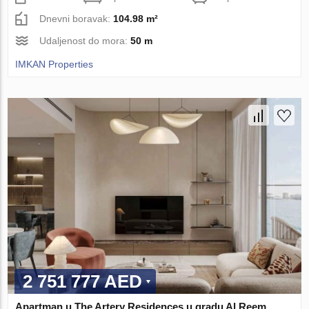
Dnevni boravak:
104.98 m²
Udaljenost do mora:
50 m
IMKAN Properties
2 751 777 AED
Apartman u The Artery Residences u gradu Al Reem