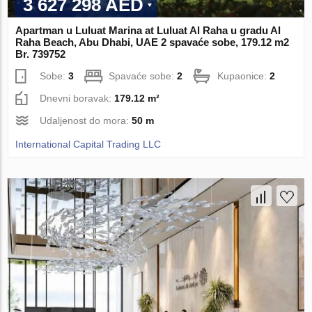
3 627 298 AED
Apartman u Luluat Marina at Luluat Al Raha u gradu Al
Raha Beach, Abu Dhabi, UAE 2 spavaće sobe, 179.12 m2
Br. 739752
Sobe:
3
Spavaće sobe:
2
Kupaonice:
2
Dnevni boravak:
179.12 m²
Udaljenost do mora:
50 m
International Capital Trading LLC