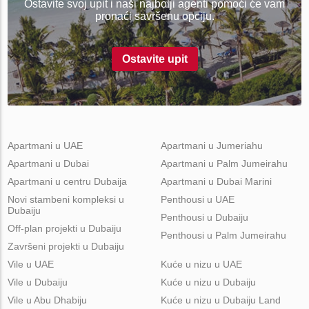
Ostavite svoj upit i naši najbolji agenti pomoći će vam
pronaći savršenu opciju.
Ostavite upit
Apartmani u UAE
Apartmani u Jumeriahu
Apartmani u Dubai
Apartmani u Palm Jumeirahu
Apartmani u centru Dubaija
Apartmani u Dubai Marini
Novi stambeni kompleksi u
Penthousi u UAE
Dubaiju
Penthousi u Dubaiju
Off-plan projekti u Dubaiju
Penthousi u Palm Jumeirahu
Završeni projekti u Dubaiju
Vile u UAE
Kuće u nizu u UAE
Vile u Dubaiju
Kuće u nizu u Dubaiju
Vile u Abu Dhabiju
Kuće u nizu u Dubaiju Land