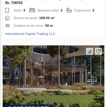
Br. 739753
Sobe:
3
Spavaće sobe:
2
Kupaonice:
2
Dnevni boravak:
189.43 m²
Udaljenost do mora:
50 m
International Capital Trading LLC