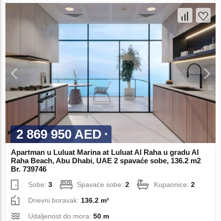
2 869 950 AED
Apartman u Luluat Marina at Luluat Al Raha u gradu Al
Raha Beach, Abu Dhabi, UAE 2 spavaće sobe, 136.2 m2
Br. 739746
Sobe:
3
Spavaće sobe:
2
Kupaonice:
2
Dnevni boravak:
136.2 m²
Udaljenost do mora:
50 m