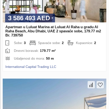
3 586 493 AED
Apartman u Luluat Marina at Luluat Al Raha u gradu Al
Raha Beach, Abu Dhabi, UAE 2 spavaće sobe, 179.77 m2
Br. 739750
Sobe:
3
Spavaće sobe:
2
Kupaonice:
2
Dnevni boravak:
179.77 m²
Udaljenost do mora:
50 m
International Capital Trading LLC