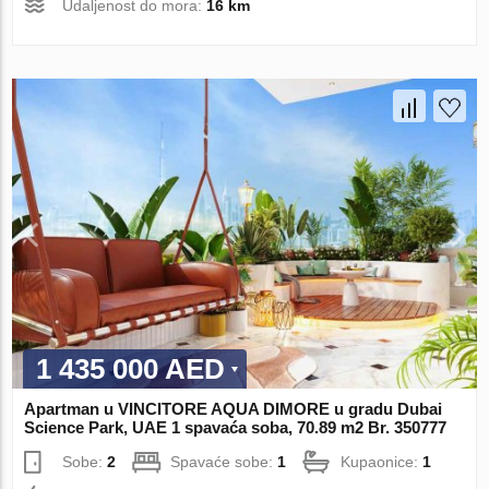
Udaljenost do mora:
16 km
1 435 000 AED
Apartman u VINCITORE AQUA DIMORE u gradu Dubai
Science Park, UAE 1 spavaća soba, 70.89 m2 Br. 350777
Sobe:
2
Spavaće sobe:
1
Kupaonice:
1