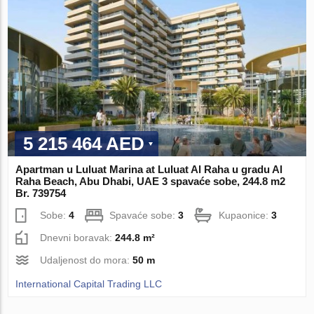
5 215 464 AED
Apartman u Luluat Marina at Luluat Al Raha u gradu Al
Raha Beach, Abu Dhabi, UAE 3 spavaće sobe, 244.8 m2
Br. 739754
Sobe:
4
Spavaće sobe:
3
Kupaonice:
3
Dnevni boravak:
244.8 m²
Udaljenost do mora:
50 m
International Capital Trading LLC