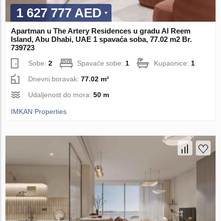
1 627 777 AED
Apartman u The Artery Residences u gradu Al Reem
Island, Abu Dhabi, UAE 1 spavaća soba, 77.02 m2 Br.
739723
Sobe:
2
Spavaće sobe:
1
Kupaonice:
1
Dnevni boravak:
77.02 m²
Udaljenost do mora:
50 m
IMKAN Properties