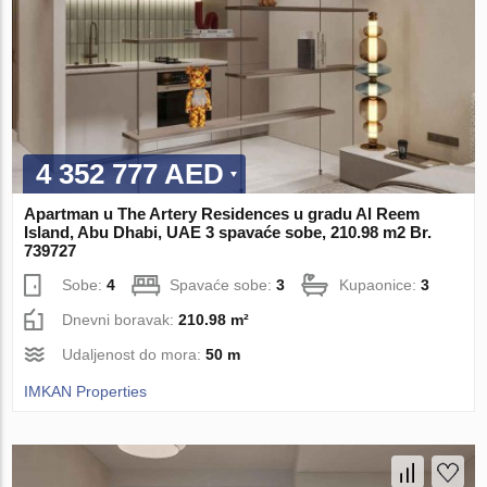
4 352 777 AED
Apartman u The Artery Residences u gradu Al Reem
Island, Abu Dhabi, UAE 3 spavaće sobe, 210.98 m2 Br.
739727
Sobe:
4
Spavaće sobe:
3
Kupaonice:
3
Dnevni boravak:
210.98 m²
Udaljenost do mora:
50 m
IMKAN Properties