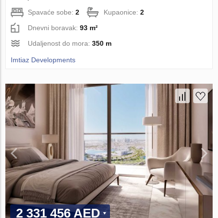
Spavaće sobe:
2
Kupaonice:
2
Dnevni boravak:
93 m²
Udaljenost do mora:
350 m
Imtiaz Developments
2 331 456 AED