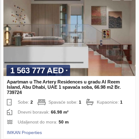
1 563 777 AED
Apartman u The Artery Residences u gradu Al Reem
Island, Abu Dhabi, UAE 1 spavaća soba, 66.98 m2 Br.
739724
Sobe:
2
Spavaće sobe:
1
Kupaonice:
1
Dnevni boravak:
66.98 m²
Udaljenost do mora:
50 m
IMKAN Properties