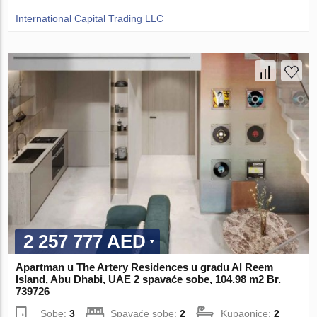
International Capital Trading LLC
2 257 777 AED
Apartman u The Artery Residences u gradu Al Reem
Island, Abu Dhabi, UAE 2 spavaće sobe, 104.98 m2 Br.
739726
Sobe:
3
Spavaće sobe:
2
Kupaonice:
2