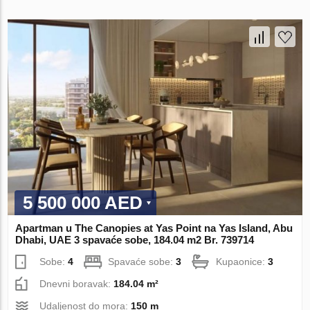
5 500 000 AED
Apartman u The Canopies at Yas Point na Yas Island, Abu
Dhabi, UAE 3 spavaće sobe, 184.04 m2 Br. 739714
Sobe:
4
Spavaće sobe:
3
Kupaonice:
3
Dnevni boravak:
184.04 m²
Udaljenost do mora:
150 m