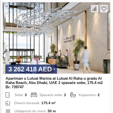
3 262 418 AED
Apartman u Luluat Marina at Luluat Al Raha u gradu Al
Raha Beach, Abu Dhabi, UAE 2 spavaće sobe, 175.4 m2
Br. 739747
Sobe:
3
Spavaće sobe:
2
Kupaonice:
2
Dnevni boravak:
175.4 m²
Udaljenost do mora:
50 m