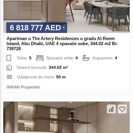
6 818 777 AED
Apartman u The Artery Residences u gradu Al Reem
Island, Abu Dhabi, UAE 4 spavaće sobe, 344.02 m2 Br.
739728
Sobe:
5
Spavaće sobe:
4
Kupaonice:
4
Dnevni boravak:
344.02 m²
Udaljenost do mora:
50 m
IMKAN Properties