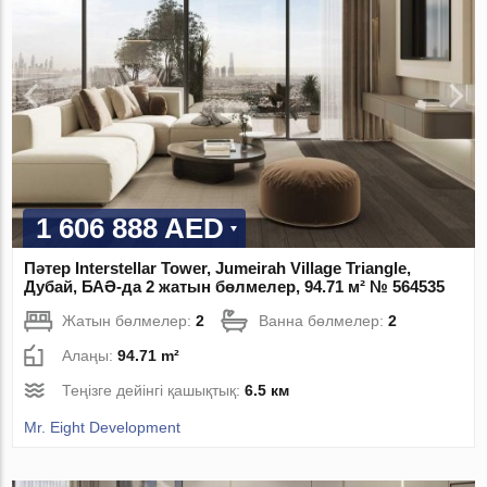
1 606 888 AED
Пәтер Interstellar Tower, Jumeirah Village Triangle,
Дубай, БАӘ-да 2 жатын бөлмелер, 94.71 м² № 564535
Жатын бөлмелер:
2
Ванна бөлмелер:
2
Алаңы:
94.71 m²
Теңізге дейінгі қашықтық:
6.5 км
Mr. Eight Development