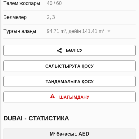
Төлем жоспары
40 / 60
Бөлмелер
2, 3
Тұрғын алаңы
94.71 m², дейін 141.41 m²
БӨЛІСУ
САЛЫСТЫРУҒА ҚОСУ
ТАҢДАМАЛЫҒА ҚОСУ
ШАҒЫМДАНУ
DUBAI - СТАТИСТИКА
M² бағасы;, AED