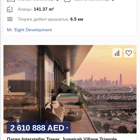
Алаңы:
141.37 m²
Теңізге дейінгі қашықтық:
6.5 км
Mr. Eight Development
2 610 888 AED
Пәтер Interstellar Tower, Jumeirah Village Triangle,