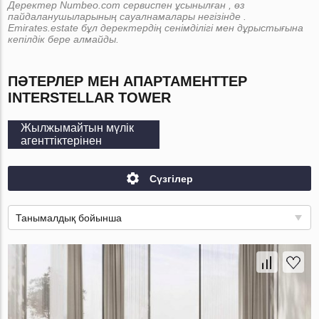
Деректер Numbeo.com сервиспен ұсынылған , өз
пайдаланушыларының сауалнамалары негізінде .
Emirates.estate бұл деректердің сенімділігі мен дұрыстығына
кепілдік бере алмайды.
ПӘТЕРЛЕР МЕН АПАРТАМЕНТТЕР
INTERSTELLAR TOWER
Жылжымайтын мүлік
агенттіктерінен
Сүзгілер
Танымалдық бойынша