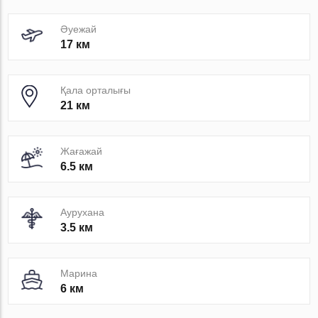
Әуежай
17 км
Қала орталығы
21 км
Жағажай
6.5 км
Аурухана
3.5 км
Марина
6 км