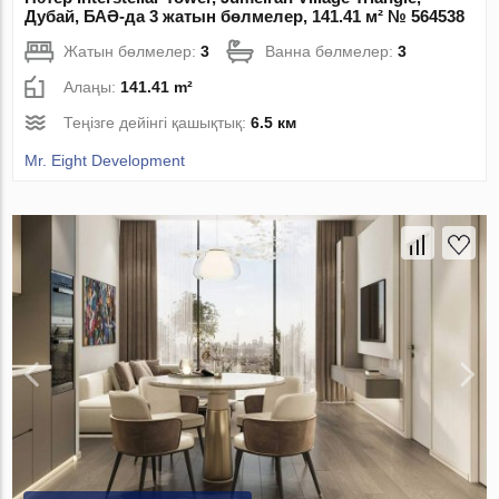
Дубай, БАӘ-да 3 жатын бөлмелер, 141.41 м² № 564538
Жатын бөлмелер:
3
Ванна бөлмелер:
3
Алаңы:
141.41 m²
Теңізге дейінгі қашықтық:
6.5 км
Mr. Eight Development