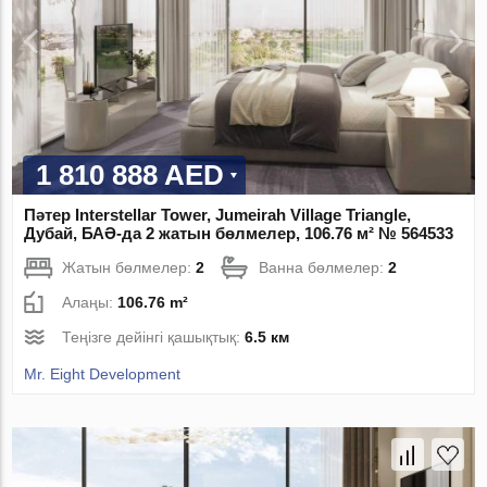
1 810 888 AED
Пәтер Interstellar Tower, Jumeirah Village Triangle,
Дубай, БАӘ-да 2 жатын бөлмелер, 106.76 м² № 564533
Жатын бөлмелер:
2
Ванна бөлмелер:
2
Алаңы:
106.76 m²
Теңізге дейінгі қашықтық:
6.5 км
Mr. Eight Development