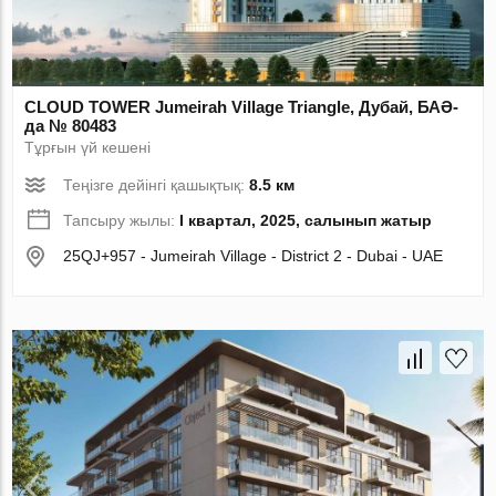
CLOUD TOWER Jumeirah Village Triangle, Дубай, БАӘ-
да № 80483
Тұрғын үй кешені
Теңізге дейінгі қашықтық:
8.5 км
Тапсыру жылы:
I квартал, 2025, салынып жатыр
25QJ+957 - Jumeirah Village - District 2 - Dubai - UAE