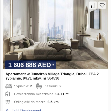
1 606 888 AED
Apartament w Jumeirah Village Triangle, Dubai, ZEA 2
sypialnie, 94.71 mkw. nr 564536
Sypialnie:
2
Łazienki:
2
Powierzchnia mieszkalna:
94.71 m²
Odległość do morza:
6.5 km
Mr. Eight Development