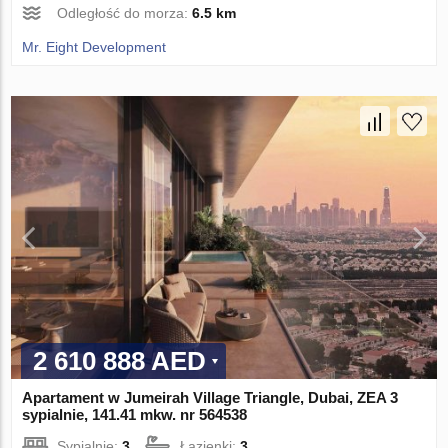
Odległość do morza:
6.5 km
Mr. Eight Development
2 610 888 AED
Apartament w Jumeirah Village Triangle, Dubai, ZEA 3
sypialnie, 141.41 mkw. nr 564538
Sypialnie:
3
Łazienki:
3