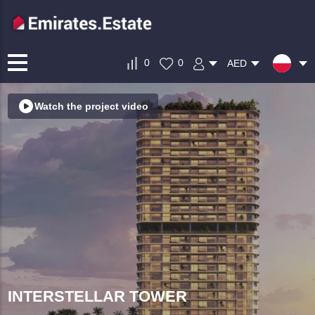
0
0
AED
Watch the project video
INTERSTELLAR TOWER