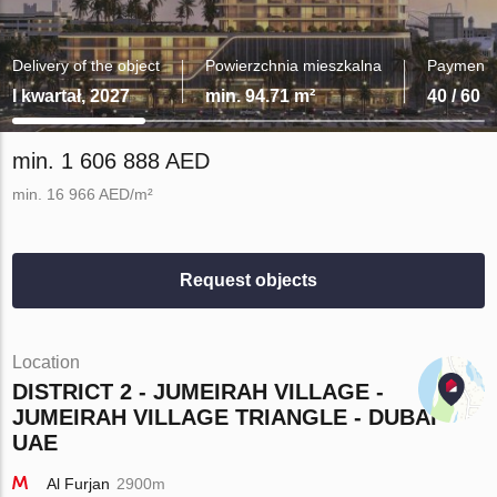
Delivery of the object
Powierzchnia mieszkalna
Payment 
I kwartał, 2027
min. 94.71 m²
40 / 60
min. 1 606 888 AED
min. 16 966 AED/m²
Request objects
Location
DISTRICT 2 - JUMEIRAH VILLAGE -
JUMEIRAH VILLAGE TRIANGLE - DUBAI -
UAE
Al Furjan
2900m