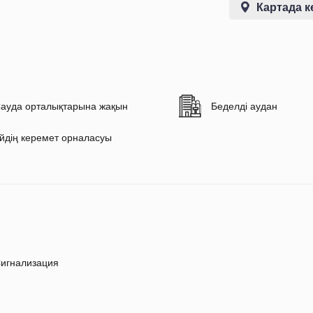
Картада к
ауда орталықтарына жақын
Беделді аудан
йдің керемет орналасуы
игнализация