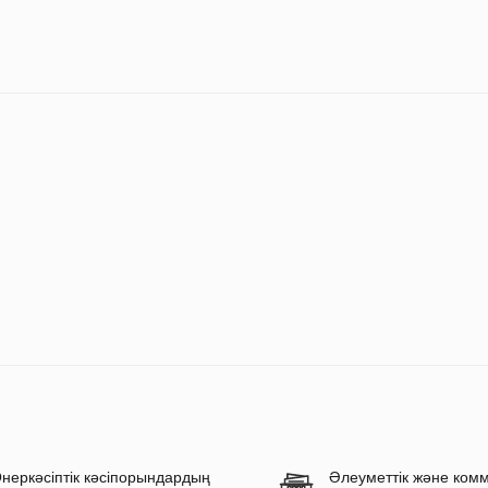
неркәсіптік кәсіпорындардың
Әлеуметтік және ком