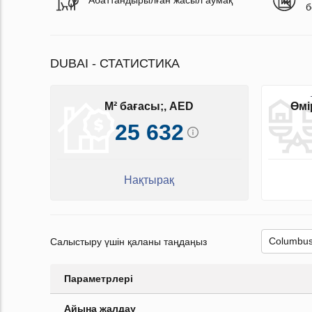
Абаттандырылған жасыл аумақ
б
DUBAI - СТАТИСТИКА
M² бағасы;, AED
Өмі
25 632
Нақтырақ
Салыстыру үшін қаланы таңдаңыз
Параметрлері
Айына жалдау