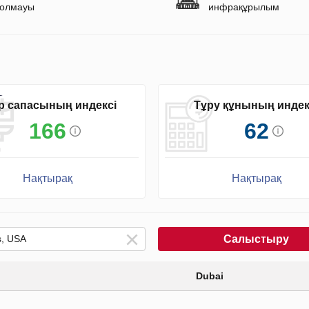
олмауы
инфрақұрылым
р сапасының индексі
Тұру құнының индек
166
62
Нақтырақ
Нақтырақ
Салыстыру
Dubai