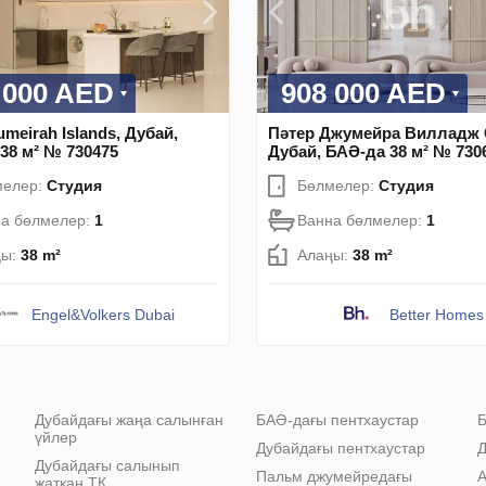
 000 AED
908 000 AED
umeirah Islands, Дубай,
Пәтер Джумейра Вилладж 
38 м² № 730475
Дубай, БАӘ-да 38 м² № 730
мелер:
Студия
Бөлмелер:
Студия
а бөлмелер:
1
Ванна бөлмелер:
1
ңы:
38 m²
Алаңы:
38 m²
Engel&Volkers Dubai
Better Homes
Дубайдағы жаңа салынған
БАӘ-дағы пентхаустар
Б
үйлер
Дубайдағы пентхаустар
Д
Дубайдағы салынып
Пальм джумейредағы
А
жатқан ТК