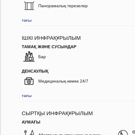
Панорамалық терезелер
тағы
ІШКІ ИНФРАҚҰРЫЛЫМ
ТАМАҚ ЖӘНЕ СУСЫНДАР
Бар
ДЕНСАУЛЫҚ
Медициналық көмек 24/7
тағы
СЫРТҚЫ ИНФРАҚҰРЫЛЫМ
АУМАҒЫ
Ө