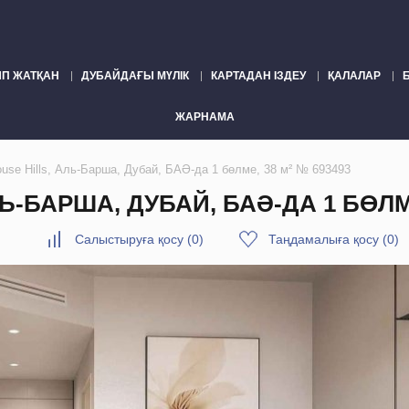
П ЖАТҚАН
ДУБАЙДАҒЫ МҮЛІК
КАРТАДАН ІЗДЕУ
ҚАЛАЛАР
ЖАРНАМА
ouse Hills, Аль-Барша, Дубай, БАӘ-да 1 бөлме, 38 м² № 693493
Ь-БАРША, ДУБАЙ, БАӘ-ДА 1 БӨЛМЕ
Салыстыруға қосу
(
0
)
Таңдамалыға қосу
(
0
)