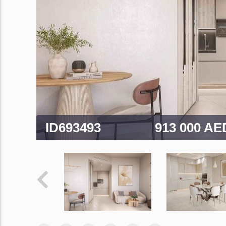
ID693493
913 000 A