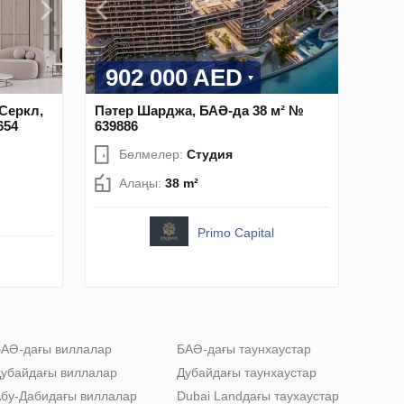
902 000 AED
Серкл,
Пәтер Шарджа, БАӘ-да 38 м² №
654
639886
Бөлмелер:
Студия
Алаңы:
38 m²
Primo Capital
АӘ-дағы виллалар
БАӘ-дағы таунхаустар
убайдағы виллалар
Дубайдағы таунхаустар
бу-Дабидағы виллалар
Dubai Landдағы таухаустар