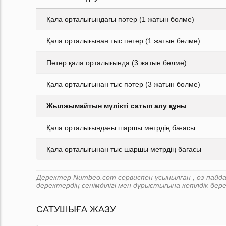
Қала орталығындағы пәтер (1 жатын бөлме)
Қала орталығынан тыс пәтер (1 жатын бөлме)
Пәтер қала орталығында (3 жатын бөлме)
Қала орталығынан тыс пәтер (3 жатын бөлме)
Жылжымайтын мүлікті сатып алу құны
Қала орталығындағы шаршы метрдің бағасы
Қала орталығынан тыс шаршы метрдің бағасы
Деректер Numbeo.com сервиспен ұсынылған , өз пайдал
деректердің сенімділігі мен дұрыстығына кепілдік бер
САТУШЫҒА ЖАЗУ