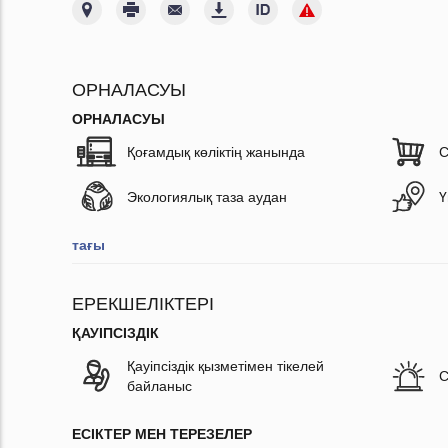
ОРНАЛАСУЫ
ОРНАЛАСУЫ
Қоғамдық көліктің жанында
С
Экологиялық таза аудан
Ү
тағы
ЕРЕКШЕЛІКТЕРІ
ҚАУІПСІЗДІК
Қауіпсіздік қызметімен тікелей
С
байланыс
ЕСІКТЕР МЕН ТЕРЕЗЕЛЕР