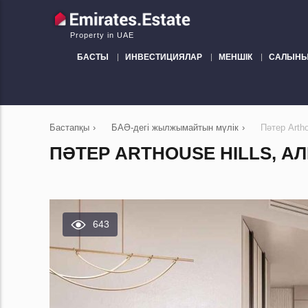
Property in UAE
БАСТЫ
ИНВЕСТИЦИЯЛАР
МЕНШІК
САЛЫНЫ
Бастапқы
›
БАӘ-дегі жылжымайтын мүлік
›
Пәтер Arth
ПӘТЕР ARTHOUSE HILLS, АЛ
643