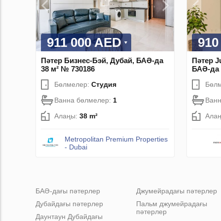
911 000 AED
910
Пәтер Бизнес-Бэй, Дубай, БАӘ-да
Пәтер J
38 м² № 730186
БАӘ-да 
Бөлмелер:
Студия
Бөл
Ванна бөлмелер:
1
Ванн
Алаңы:
38 m²
Ала
Metropolitan Premium Properties
- Dubai
БАӘ-дағы пәтерлер
Джумейрадағы пәтерлер
Дубайдағы пәтерлер
Пальм джумейрадағы
пәтерлер
Даунтаун Дубайдағы