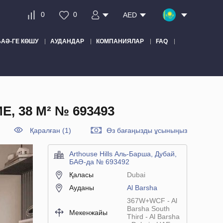
0
0
AED
БАӘ-ГЕ КӨШУ
АУДАНДАР
КОМПАНИЯЛАР
FAQ
, 38 М² № 693493
Қаралған (1)
Өз бағаңызды ұсыныңыз
Arthouse Hills Аль-Барша, Дубай,
БАӘ-да № 693492
Қаласы
Dubai
Ауданы
Al Barsha
367W+WCF - Al
Barsha South
Мекенжайы
Third - Al Barsha