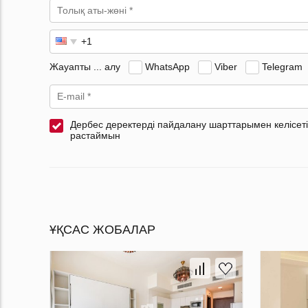
Жауапты ... алу
WhatsApp
Viber
Telegram
Дербес деректерді пайдалану шарттарымен келісеті
растаймын
ҰҚСАС ЖОБАЛАР