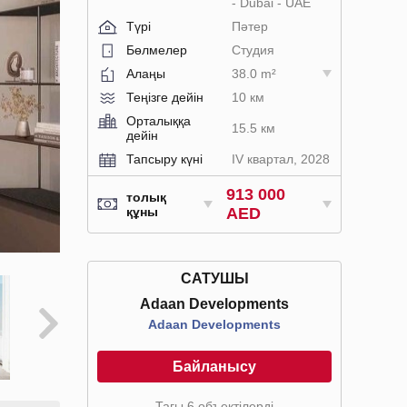
- Dubai - UAE
Түрі
Пәтер
Бөлмелер
Студия
Алаңы
38.0 m²
Теңізге дейін
10 км
Орталыққа
15.5 км
дейін
Тапсыру күні
IV квартал, 2028
913 000
толық
құны
AED
САТУШЫ
Adaan Developments
Adaan Developments
Байланысу
Тағы 6 объектілерді