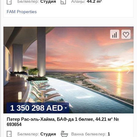
Бөлмелер:
Студия
Алаңы:
44.2 m²
FAM Properties
1 350 298 AED
Пәтер Рас-эль-Хайма, БАӘ-да 1 бөлме, 44.21 м² №
693654
Бөлмелер:
Студия
Ванна бөлмелер:
1