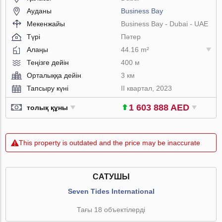
Ауданы
Business Bay
Мекенжайы
Business Bay - Dubai - UAE
Түрі
Пәтер
Алаңы
44.16 m²
Теңізге дейін
400 м
Орталыққа дейін
3 км
Тапсыру күні
II квартал, 2023
1 603 888 AED
толық құны
This property is outdated and the price may be inaccurate
САТУШЫ
Seven Tides International
Тағы 18 объектілерді