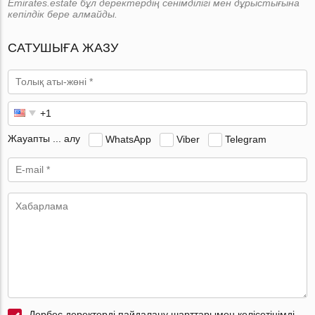
Emirates.estate бұл деректердің сенімділігі мен дұрыстығына
кепілдік бере алмайды.
САТУШЫҒА ЖАЗУ
Жауапты ... алу
WhatsApp
Viber
Telegram
Дербес деректерді пайдалану шарттарымен келісетінімді