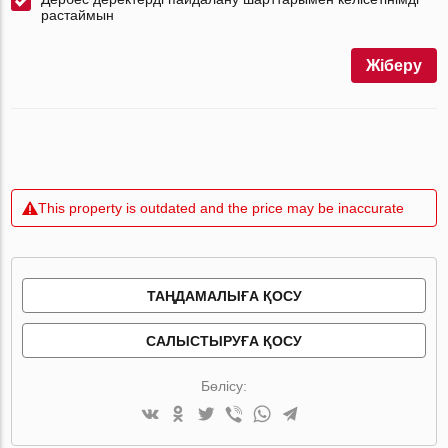
растаймын
Жіберу
This property is outdated and the price may be inaccurate
ТАҢДАМАЛЫҒА ҚОСУ
САЛЫСТЫРУҒА ҚОСУ
Бөлісу: