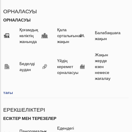
ОРНАЛАСУЫ
ОРНАЛАСУЫ
Қоғамдық
Қала
Балабақшаға
көліктің
орталығына
жақын
жанында
жақын
Жақын
Үйдің
жерде
Беделді
керемет
өзен
аудан
орналасуы
немесе
жағалау
тағы
ЕРЕКШЕЛІКТЕРІ
ЕСІКТЕР МЕН ТЕРЕЗЕЛЕР
Едендегі
Панорамалық