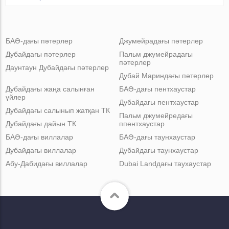
БАӘ-дағы пәтерлер
Джумейрадағы пәтерлер
Дубайдағы пәтерлер
Пальм джумейрадағы
пәтерлер
Даунтаун Дубайдағы пәтерлер
Дубай Мариндағы пәтерлер
Дубайдағы жаңа салынған
БАӘ-дағы пентхаустар
үйлер
Дубайдағы пентхаустар
Дубайдағы салынып жатқан ТК
Пальм джумейредағы
Дубайдағы дайын ТК
ппентхаустар
БАӘ-дағы виллалар
БАӘ-дағы таунхаустар
Дубайдағы виллалар
Дубайдағы таунхаустар
Абу-Дабидағы виллалар
Dubai Landдағы таухаустар