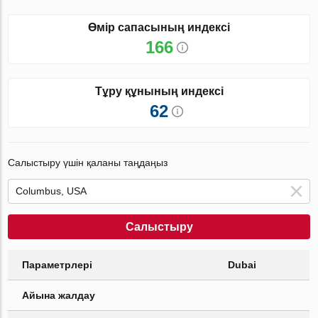
Өмір сапасының индексі
166
Тұру құнының индексі
62
Салыстыру үшін қаланы таңдаңыз
Салыстыру
Параметрлері
Dubai
Айына жалдау