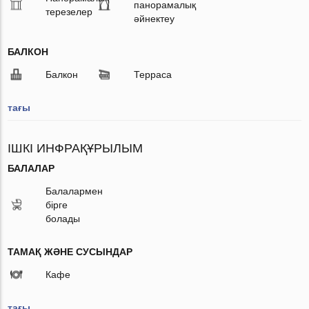
панорамалық
терезелер
әйнектеу
БАЛКОН
Балкон
Терраса
тағы
ІШКІ ИНФРАҚҰРЫЛЫМ
БАЛАЛАР
Балалармен
бірге
болады
ТАМАҚ ЖӘНЕ СУСЫНДАР
Кафе
тағы