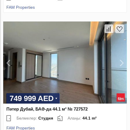
FAM Properties
749 999 AED
Пәтер Дубай, БАӘ-да 44.1 м² № 727572
Бөлмелер:
Студия
Алаңы:
44.1 m²
FAM Properties