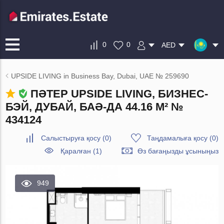
0
0
AED
UPSIDE LIVING in Business Bay, Dubai, UAE № 259690
ПӘТЕР UPSIDE LIVING, БИЗНЕС-
БЭЙ, ДУБАЙ, БАӘ-ДА 44.16 М² №
434124
Салыстыруға қосу
(
0
)
Таңдамалыға қосу
(
0
)
Қаралған (1)
Өз бағаңызды ұсыныңыз
949