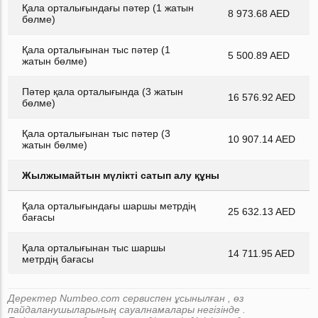
Қала орталығындағы пәтер (1 жатын
8 973.68 AED
бөлме)
Қала орталығынан тыс пәтер (1
5 500.89 AED
жатын бөлме)
Пәтер қала орталығында (3 жатын
16 576.92 AED
бөлме)
Қала орталығынан тыс пәтер (3
10 907.14 AED
жатын бөлме)
Жылжымайтын мүлікті сатып алу құны
Қала орталығындағы шаршы метрдің
25 632.13 AED
бағасы
Қала орталығынан тыс шаршы
14 711.95 AED
метрдің бағасы
Деректер Numbeo.com сервиспен ұсынылған , өз
пайдаланушыларының сауалнамалары негізінде .