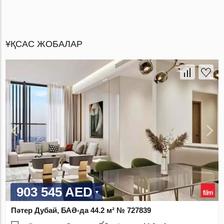
ҰҚСАС ЖОБАЛАР
903 545 AED
Пәтер Дубай, БАӘ-да 44.2 м² № 727839