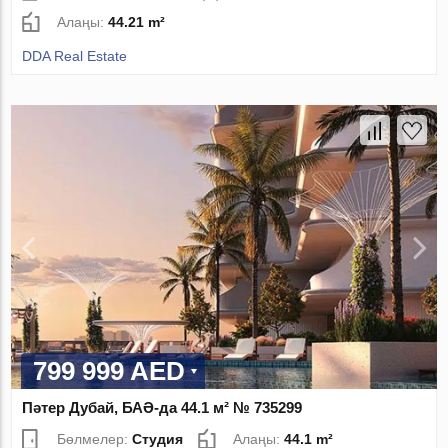
Алаңы:
44.21 m²
DDA Real Estate
799 999 AED
Пәтер Дубай, БАӘ-да 44.1 м² № 735299
Бөлмелер:
Студия
Алаңы:
44.1 m²