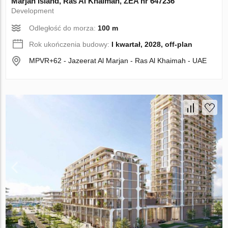
Marjan Island, Ras Al Khaimah, ZEA nr 647236
Development
Odległość do morza:
100 m
Rok ukończenia budowy:
I kwartał, 2028, off-plan
MPVR+62 - Jazeerat Al Marjan - Ras Al Khaimah - UAE