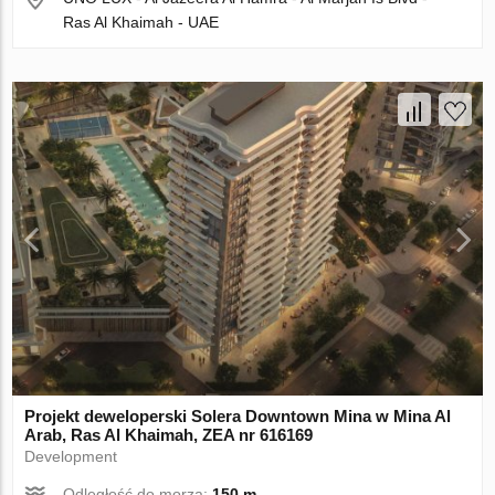
Ras Al Khaimah - UAE
Projekt deweloperski Solera Downtown Mina w Mina Al
Arab, Ras Al Khaimah, ZEA nr 616169
Development
Odległość do morza:
150 m