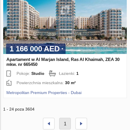
1 166 000 AED
Apartament w Al Marjan Island, Ras Al Khaimah, ZEA 30
mkw. nr 665450
Pokoje:
Studio
Łazienki:
1
Powierzchnia mieszkalna:
30 m²
Metropolitan Premium Properties - Dubai
1 - 24 poza 3604
1