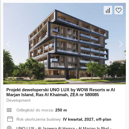
Projekt deweloperski UNO LUX by WOW Resorts w Al
Marjan Island, Ras Al Khaimah, ZEA nr 580085
Development
Odległość do morza:
250 m
Rok ukończenia budowy:
IV kwartał, 2027, off-plan
UNO LUX - Al Jazeera Al Hamra - Al Marjan Is Blvd -