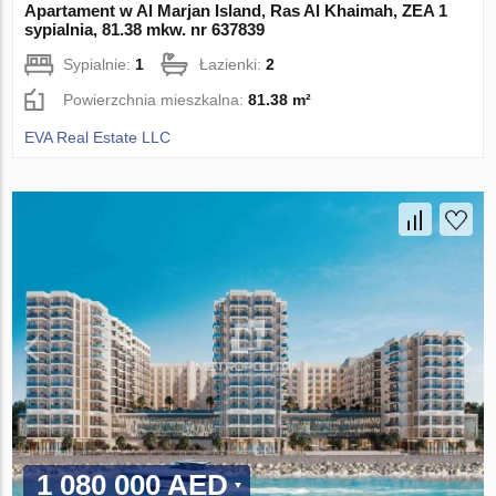
Apartament w Al Marjan Island, Ras Al Khaimah, ZEA 1
sypialnia, 81.38 mkw. nr 637839
Sypialnie:
1
Łazienki:
2
Powierzchnia mieszkalna:
81.38 m²
EVA Real Estate LLC
1 080 000 AED