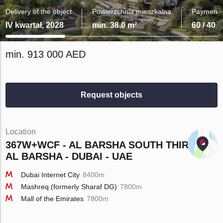
Delivery of the object
Powierzchnia mieszkalna
Payment 
IV kwartał, 2028
min. 38.0 m²
60 / 40
min. 913 000 AED
Request objects
Location
367W+WCF - AL BARSHA SOUTH THIRD -
AL BARSHA - DUBAI - UAE
Dubai Internet City
8400m
Mashreq (formerly Sharaf DG)
7800m
Mall of the Emirates
7800m