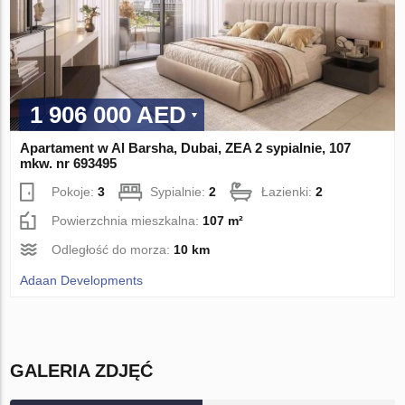
1 906 000 AED
Apartament w Al Barsha, Dubai, ZEA 2 sypialnie, 107
mkw. nr 693495
Pokoje:
3
Sypialnie:
2
Łazienki:
2
Powierzchnia mieszkalna:
107 m²
Odległość do morza:
10 km
Adaan Developments
GALERIA ZDJĘĆ