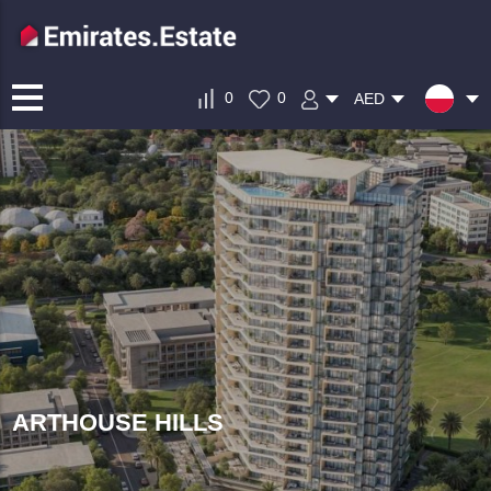
0
0
AED
ARTHOUSE HILLS