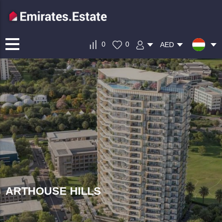
0
0
AED
ARTHOUSE HILLS