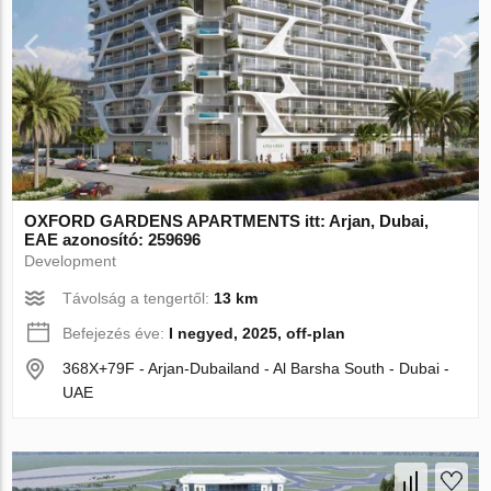
OXFORD GARDENS APARTMENTS itt: Arjan, Dubai,
EAE azonosító: 259696
Development
Távolság a tengertől:
13 km
Befejezés éve:
I negyed, 2025, off-plan
368X+79F - Arjan-Dubailand - Al Barsha South - Dubai -
UAE