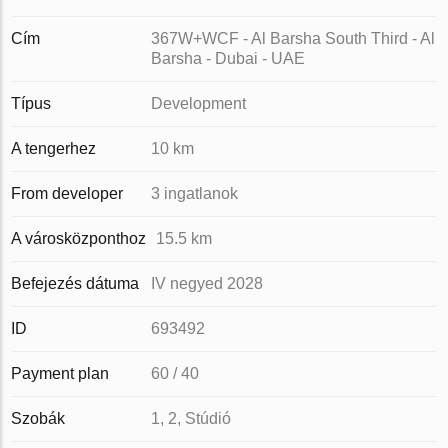
Cím
367W+WCF - Al Barsha South Third - Al
Barsha - Dubai - UAE
Típus
Development
A tengerhez
10 km
From developer
3 ingatlanok
A városközponthoz
15.5 km
Befejezés dátuma
IV negyed 2028
ID
693492
Payment plan
60 / 40
Szobák
1, 2, Stúdió