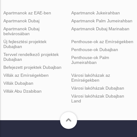
Apartmanok az EAE-ben
Apartmanok Jukeirahban
Apartmanok Dubaj
Apartmanok Palm Jumeirahban
Apartmanok Dubaj
Apartmanok Dubaj Marinaban
belvárosában
Új fejlesztési projektek
Penthouse-ok az Emírségekben
Dubajban
Penthouse-ok Dubajban
Tervvel rendelkező projektek
Penthouse-ok Palm
Dubajban
Jumeirahban
Befejezett projektek Dubajban
Villák az Emírségekben
Városi lakóházak az
Emírségekben
Villák Dubajban
Városi lakóházak Dubajban
Villák Abu Dzabiban
Városi lakóházak Dubajban
Land