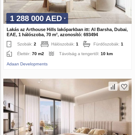
1 288 000 AED
Lakás az Arthouse Hills lakóparkban itt: Al Barsha, Dubai,
EAE, 1 hálószoba, 70 m², azonosító: 693494
Szobák:
2
Hálószobák:
1
Fürdőszobák:
1
Élettér:
70 m2
Távolság a tengertől:
10 km
Adaan Developments