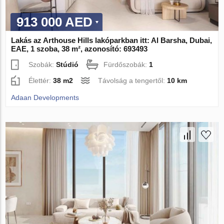
913 000 AED
Lakás az Arthouse Hills lakóparkban itt: Al Barsha, Dubai,
EAE, 1 szoba, 38 m², azonosító: 693493
Szobák:
Stúdió
Fürdőszobák:
1
Élettér:
38 m2
Távolság a tengertől:
10 km
Adaan Developments