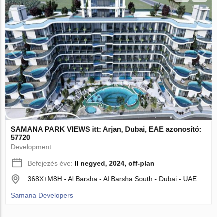
SAMANA PARK VIEWS itt: Arjan, Dubai, EAE azonosító:
57720
Development
Befejezés éve:
II negyed, 2024, off-plan
368X+M8H - Al Barsha - Al Barsha South - Dubai - UAE
Samana Developers