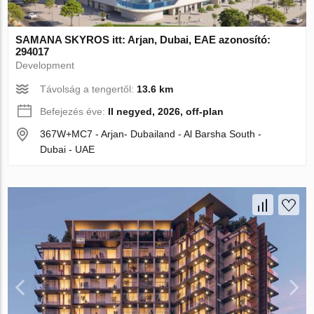
SAMANA SKYROS itt: Arjan, Dubai, EAE azonosító:
294017
Development
Távolság a tengertől:
13.6 km
Befejezés éve:
II negyed, 2026, off-plan
367W+MC7 - Arjan- Dubailand - Al Barsha South -
Dubai - UAE