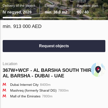
Delivery of the object
Élettér
Payment plan
IV negyed, 2028
min. 38.0 m2
60 / 40
min. 913 000 AED
Request objects
Location
367W+WCF - AL BARSHA SOUTH THIRD -
AL BARSHA - DUBAI - UAE
Dubai Internet City
8400m
Mashreq (formerly Sharaf DG)
7800m
Mall of the Emirates
7800m