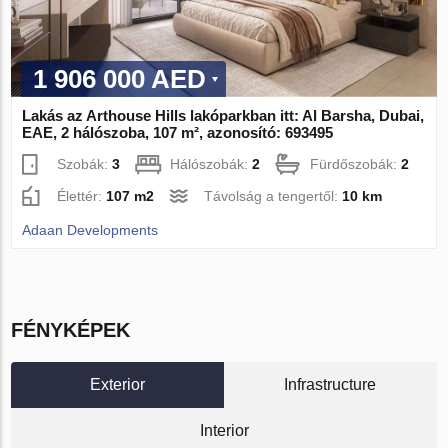
1 906 000 AED
Lakás az Arthouse Hills lakóparkban itt: Al Barsha, Dubai,
EAE, 2 hálószoba, 107 m², azonosító: 693495
Szobák:
3
Hálószobák:
2
Fürdőszobák:
2
Élettér:
107 m2
Távolság a tengertől:
10 km
Adaan Developments
FÉNYKÉPEK
Exterior
Infrastructure
Interior