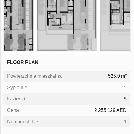
FLOOR PLAN
Powierzchnia mieszkalna
525.0 m²
Sypialnie
5
Łazienki
5
Cena
2 255 129 AED
Number of flats
1