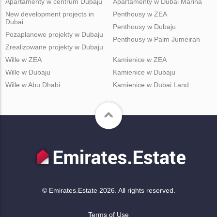
Apartamenty w centrum Dubaju
Apartamenty w Dubai Marina
New development projects in
Penthousy w ZEA
Dubai
Penthousy w Dubaju
Pozaplanowe projekty w Dubaju
Penthousy w Palm Jumeirah
Zrealizowane projekty w Dubaju
Wille w ZEA
Kamienice w ZEA
Wille w Dubaju
Kamienice w Dubaju
Wille w Abu Dhabi
Kamienice w Dubai Land
© Emirates.Estate 2026. All rights reserved.
Terms of Use