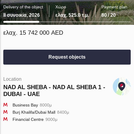
Delivery of the object
Χώρο
Payment plan
II συνοικία, 2026
ελαχ. 525.0 τ.μ.
80 / 20
ελαχ. 15 742 000 AED
Request objects
Location
NAD AL SHEBA - NAD AL SHEBA 1 -
DUBAI - UAE
Business Bay
8000μ
Burj Khalifa/Dubai Mall
8400μ
Financial Centre
9000μ