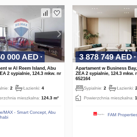
50 000 AED
3 878 749 AED
ent w Al Reem Island, Abu
Apartament w Business Bay,
EA 2 sypialnie, 124.3 mkw. nr
ZEA 2 sypialnie, 124.3 mkw. 
652164
alnie:
2
Łazienki:
4
Sypialnie:
2
Łazienki:
erzchnia mieszkalna:
124.3 m²
Powierzchnia mieszkalna:
e/MAX - Smart Concept, Abu
FAM Propertie
habi