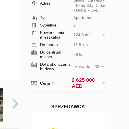
Views - Ghadeer
Adres
- Expo City Dubai
- Dubai - UAE
Typ
Apartament
Sypialnie
2
Powierzchnia
124.3 m²
mieszkalna
Do morza
11.5 km
Do centrum
29 km
miasta
Data ukończenia
IV kwartał, 2029
budowy
2 625 000
Cena
AED
SPRZEDAWCA