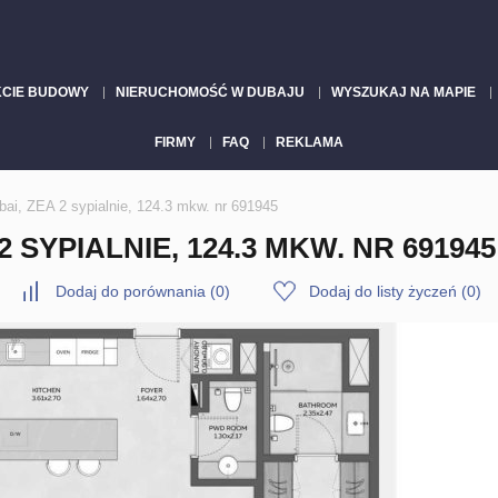
KCIE BUDOWY
NIERUCHOMOŚĆ W DUBAJU
WYSZUKAJ NA MAPIE
FIRMY
FAQ
REKLAMA
ai, ZEA 2 sypialnie, 124.3 mkw. nr 691945
SYPIALNIE, 124.3 MKW. NR 691945
Dodaj do porównania
(
0
)
Dodaj do listy życzeń
(
0
)