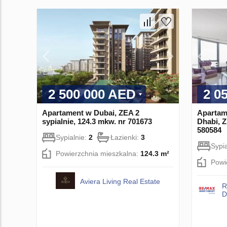
2 500 000 AED
2 0
Apartament w Dubai, ZEA 2
Apartam
sypialnie, 124.3 mkw. nr 701673
Dhabi, Z
580584
Sypialnie:
2
Łazienki:
3
Sypi
Powierzchnia mieszkalna:
124.3 m²
Powi
Aviera Living Real Estate
R
D