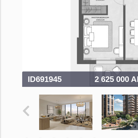
ID691945
2 625 000 