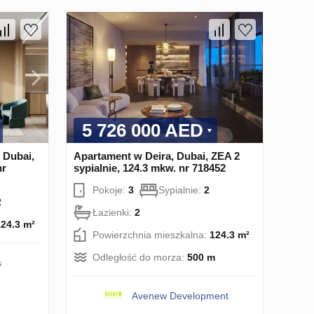
5 726 000 AED
 Dubai,
Apartament w Deira, Dubai, ZEA 2
nr
sypialnie, 124.3 mkw. nr 718452
Pokoje:
3
Sypialnie:
2
2
Łazienki:
2
124.3 m²
Powierzchnia mieszkalna:
124.3 m²
Odległość do morza:
500 m
s
Avenew Development