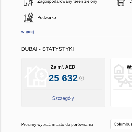
Zagospodarowany teren zielony
D
Podwórko
więcej
DUBAI - STATYSTYKI
Za m², AED
Ws
25 632
Szczegóły
Prosimy wybrać miasto do porównania