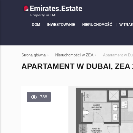
Property in UAE
DOM
INWESTOWANIE
NIERUCHOMOŚĆ
W TRA
Strona główna
›
Nieruchomości w ZEA
›
Apartament w Dub
APARTAMENT W DUBAI, ZEA 2 
788