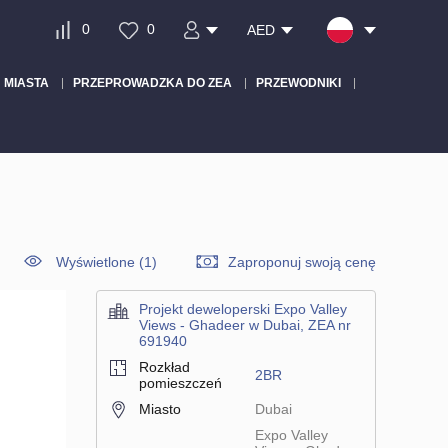
0
0
AED
MIASTA
PRZEPROWADZKA DO ZEA
PRZEWODNIKI
Wyświetlone (1)
Zaproponuj swoją cenę
Projekt deweloperski Expo Valley
Views - Ghadeer w Dubai, ZEA nr
691940
Rozkład
2BR
pomieszczeń
Miasto
Dubai
Expo Valley