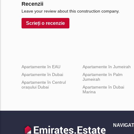
Recenzii
Leave your review about this construction company.
Scrieți o recenzie
Apartamente în EAU
Apartamente în Jumeirah
Apartamente în Dubai
Apartamente în Palm
Jumeirah
Apartamente în Centrul
orașului Dubai
Apartamente în Dubai
Marina
NAVIGAT