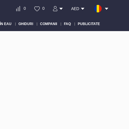
0
0
AED
ÎN EAU
GHIDURI
COMPANII
FAQ
PUBLICITATE