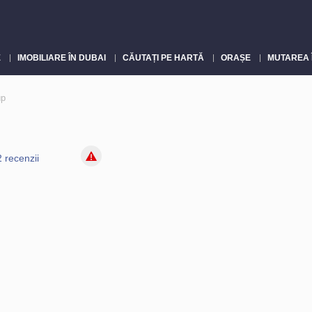
E
IMOBILIARE ÎN DUBAI
CĂUTAȚI PE HARTĂ
ORAȘE
MUTAREA 
up
2 recenzii