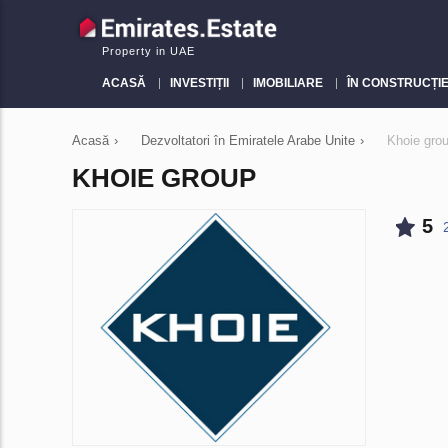
Property in UAE
ACASĂ
INVESTIȚII
IMOBILIARE
ÎN CONSTRUCȚI
Acasă
›
Dezvoltatori în Emiratele Arabe Unite
›
Khoie gro
KHOIE GROUP
5