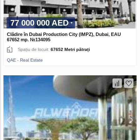
77 000 000 AED
Clădire în Dubai Production City (IMPZ), Dubai, EAU
67652 mp. №134095
Spațiu de locuit:
67652 Metri pătrați
QAE - Real Estate