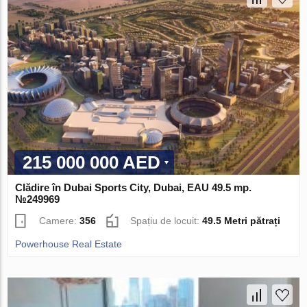
215 000 000 AED
Clădire în Dubai Sports City, Dubai, EAU 49.5 mp.
№249969
Camere:
356
Spațiu de locuit:
49.5 Metri pătrați
Powerhouse Real Estate