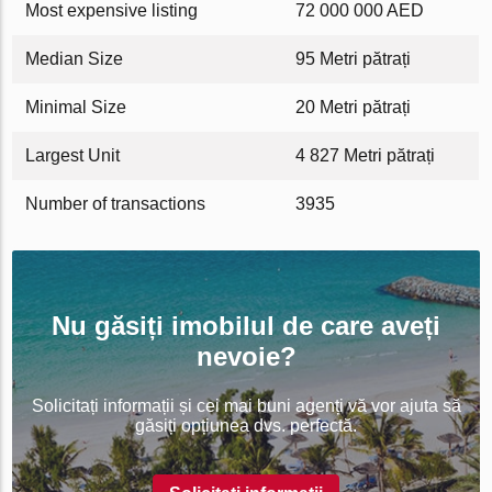
Most expensive listing
72 000 000 AED
Median Size
95 Metri pătrați
Minimal Size
20 Metri pătrați
Largest Unit
4 827 Metri pătrați
Number of transactions
3935
Nu găsiți imobilul de care aveți
nevoie?
Solicitați informații și cei mai buni agenți vă vor ajuta să
găsiți opțiunea dvs. perfectă.