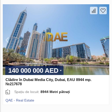
140 000 000 AED
Clădire în Dubai Media City, Dubai, EAU 8944 mp.
№217678
Spațiu de locuit:
8944 Metri pătrați
QAE - Real Estate