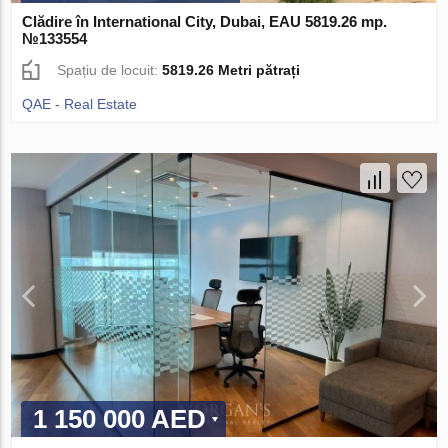
Clădire în International City, Dubai, EAU 5819.26 mp.
№133554
Spațiu de locuit:
5819.26 Metri pătrați
QAE - Real Estate
1 150 000 AED