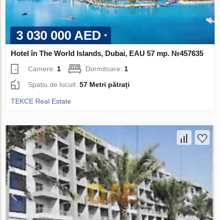
3 030 000 AED
Hotel în The World Islands, Dubai, EAU 57 mp. №457635
Camere:
1
Dormitoare:
1
Spațiu de locuit:
57 Metri pătrați
TEKCE Real Estate