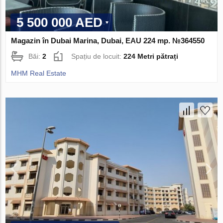
5 500 000 AED
Magazin în Dubai Marina, Dubai, EAU 224 mp. №364550
Băi:
2
Spațiu de locuit:
224 Metri pătrați
MHM Real Estate