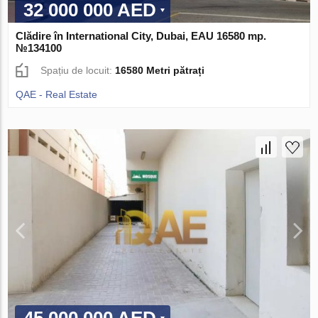
32 000 000 AED
Clădire în International City, Dubai, EAU 16580 mp.
№134100
Spațiu de locuit:
16580 Metri pătrați
QAE - Real Estate
45 000 000 AED