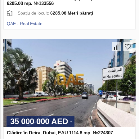
6285.08 mp. №133556
Spațiu de locuit:
6285.08 Metri pătrați
QAE - Real Estate
35 000 000 AED
Clădire în Deira, Dubai, EAU 1114.8 mp. №224307