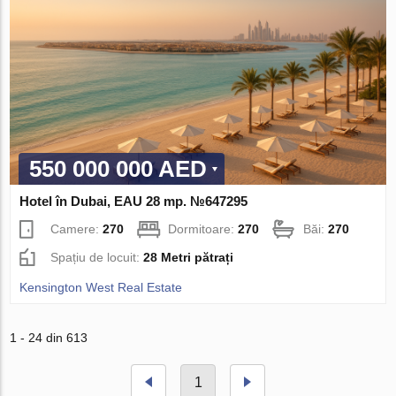
550 000 000 AED
Hotel în Dubai, EAU 28 mp. №647295
Camere:
270
Dormitoare:
270
Băi:
270
Spațiu de locuit:
28 Metri pătrați
Kensington West Real Estate
1 - 24 din 613
1