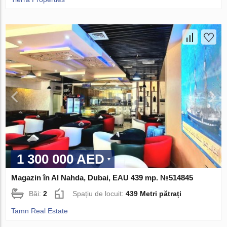
1 300 000 AED
Magazin în Al Nahda, Dubai, EAU 439 mp. №514845
Băi:
2
Spațiu de locuit:
439 Metri pătrați
Tamn Real Estate