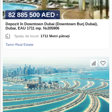
82 885 500 AED
Depozit în Downtown Dubai (Downtown Burj Dubai),
Dubai, EAU 1711 mp. №205906
Spațiu de locuit:
1711 Metri pătrați
Tamn Real Estate