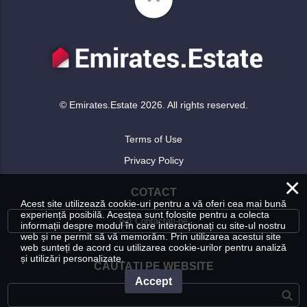
© Emirates.Estate 2026. All rights reserved.
Terms of Use
Privacy Policy
×
COTACT
Acest site utilizează cookie-uri pentru a vă oferi cea mai bună
experiență posibilă. Acestea sunt folosite pentru a colecta
Contactați-ne
informații despre modul în care interacționați cu site-ul nostru
web și ne permit să vă memorăm. Prin utilizarea acestui site
web sunteți de acord cu utilizarea cookie-urilor pentru analiză
și utilizări personalizate.
CĂUTAȚI PE WEBSITE
Accept