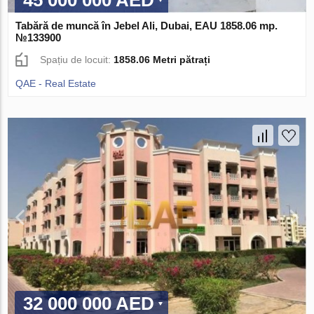
Tabără de muncă în Jebel Ali, Dubai, EAU 1858.06 mp.
№133900
Spațiu de locuit:
1858.06 Metri pătrați
QAE - Real Estate
32 000 000 AED