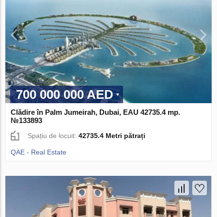
700 000 000 AED
Clădire în Palm Jumeirah, Dubai, EAU 42735.4 mp.
№133893
Spațiu de locuit:
42735.4 Metri pătrați
QAE - Real Estate