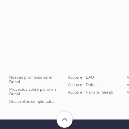
Nuevas promociones en
Áticos en EAU
V
Dubai
Aticos en Dubai
V
Proyectos sobre plano en
Aticos en Palm Jumeirah
V
Dubai
Desarrollos completados