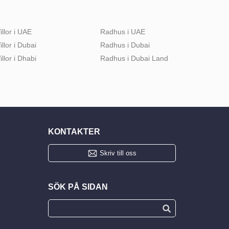
illor i UAE
Radhus i UAE
illor i Dubai
Radhus i Dubai
illor i Dhabi
Radhus i Dubai Land
KONTAKTER
Skriv till oss
SÖK PÅ SIDAN