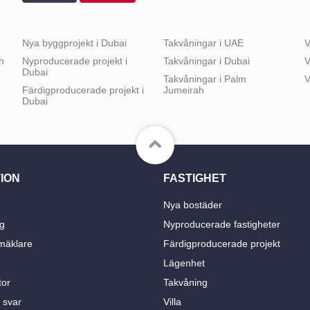
Nya byggprojekt i Dubai
Takvåningar i UAE
V
h
Nyproducerade projekt i
Takvåningar i Dubai
V
Dubai
Takvåningar i Palm
V
Färdigproducerade projekt i
Jumeirah
Dubai
ION
FASTIGHET
Nya bostäder
g
Nyproducerade fastigheter
mäklare
Färdigproducerade projekt
Lägenhet
tor
Takvåning
 svar
Villa