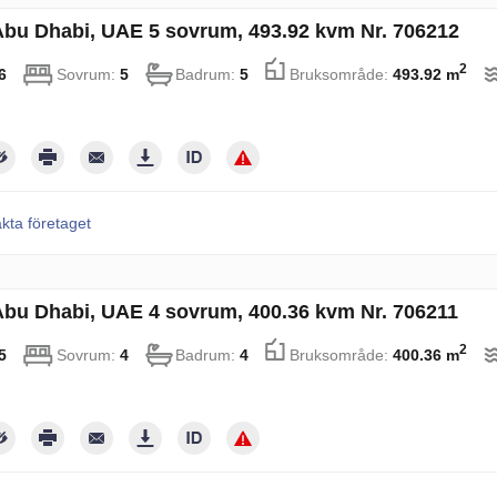
i Abu Dhabi, UAE 5 sovrum, 493.92 kvm Nr. 706212
2
6
Sovrum:
5
Badrum:
5
Bruksområde:
493.92 m
kta företaget
i Abu Dhabi, UAE 4 sovrum, 400.36 kvm Nr. 706211
2
5
Sovrum:
4
Badrum:
4
Bruksområde:
400.36 m