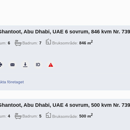
i Ghantoot, Abu Dhabi, UAE 6 sovrum, 846 kvm Nr. 73
2
rum:
6
Badrum:
7
Bruksområde:
846 m
kta företaget
i Ghantoot, Abu Dhabi, UAE 4 sovrum, 500 kvm Nr. 73
2
rum:
4
Badrum:
5
Bruksområde:
500 m