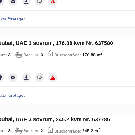
kta företaget
i Dubai, UAE 3 sovrum, 176.88 kvm Nr. 637580
2
rum:
3
Badrum:
3
Bruksområde:
176.88 m
kta företaget
i Dubai, UAE 3 sovrum, 245.2 kvm Nr. 637786
2
rum:
3
Badrum:
2
Bruksområde:
245.2 m