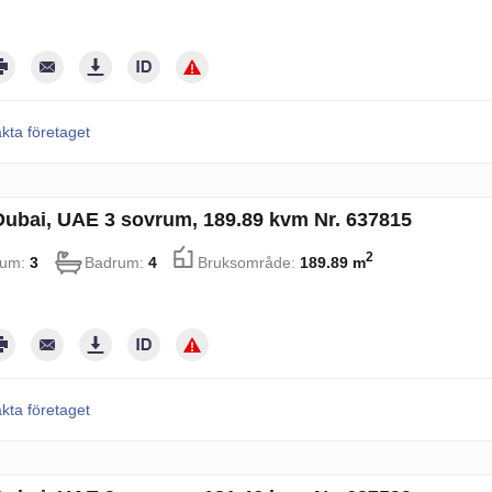
kta företaget
i Dubai, UAE 3 sovrum, 189.89 kvm Nr. 637815
2
rum:
3
Badrum:
4
Bruksområde:
189.89 m
kta företaget