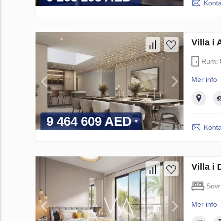
Konta
Villa 
Rum:
Mer info
9 464 609 AED
Konta
Villa 
Sov
Mer info