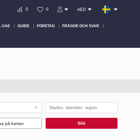
0
0
AED
L UAE
GUIDE
FÖRETAG
FRÅGOR OCH SVAR
Sök
sa på kartan