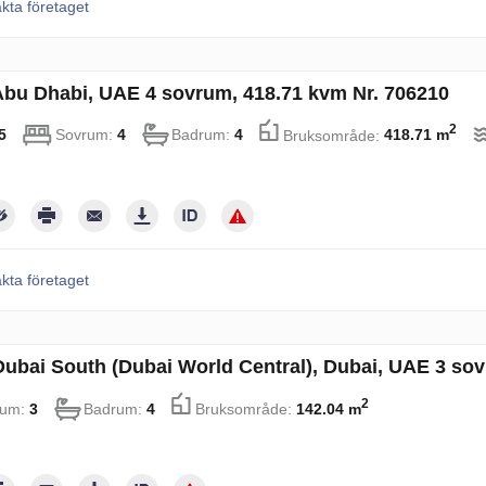
kta företaget
i Abu Dhabi, UAE 4 sovrum, 418.71 kvm Nr. 706210
2
5
Sovrum:
4
Badrum:
4
Bruksområde:
418.71 m
kta företaget
i Dubai South (Dubai World Central), Dubai, UAE 3 so
2
rum:
3
Badrum:
4
Bruksområde:
142.04 m