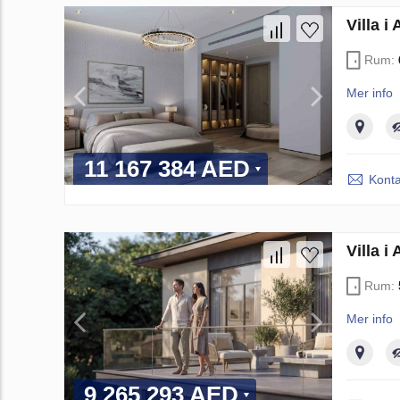
Villa 
Rum:
Mer info
11 167 384 AED
Konta
Villa 
Rum:
Mer info
9 265 293 AED