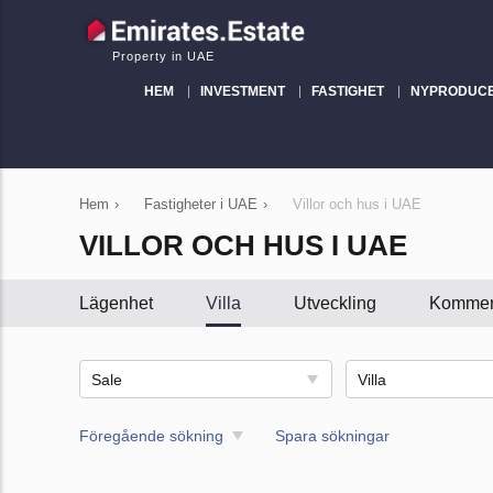
Property in UAE
HEM
INVESTMENT
FASTIGHET
NYPRODUC
Hem
›
Fastigheter i UAE
›
Villor och hus i UAE
VILLOR OCH HUS I UAE
Lägenhet
Villa
Utveckling
Kommers
Sale
Villa
Föregående sökning
Spara sökningar