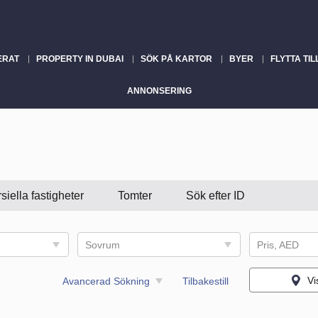
ERAT
PROPERTY IN DUBAI
SÖK PÅ KARTOR
BYER
FLYTTA TIL
ANNONSERING
iella fastigheter
Tomter
Sök efter ID
Sovrum
Pris, AED
Vi
Avancerad Sökning
Tilbakestill