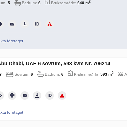
2
rum:
5
Badrum:
6
Bruksområde:
640 m
kta företaget
i Abu Dhabi, UAE 6 sovrum, 593 kvm Nr. 706214
2
7
Sovrum:
6
Badrum:
6
Bruksområde:
593 m
A
kta företaget