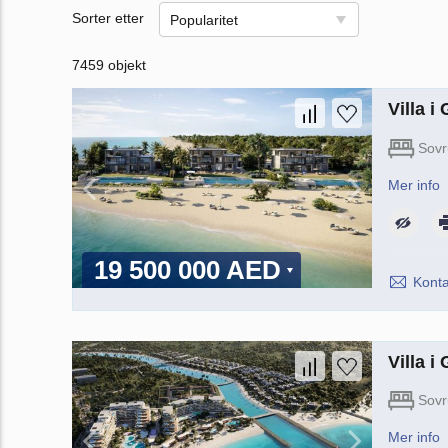
Sorter etter
Popularitet
7459 objekt
Villa 
Sov
Mer info
19 500 000 AED
Konta
Villa 
Sov
Mer info