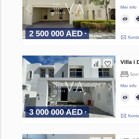
Mer info
2 500 000 AED
Konta
Villa 
Sov
Mer info
3 000 000 AED
Konta