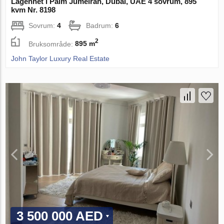
Lägenhet i Palm Jumeirah, Dubai, UAE 4 sovrum, 895
kvm Nr. 8198
Sovrum:
4
Badrum:
6
2
Bruksområde:
895 m
John Taylor Luxury Real Estate
3 500 000 AED