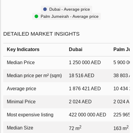
Dubai - Average price
Palm Jumeirah - Average price
DETAILED MARKET INSIGHTS
Key Indicators
Dubai
Palm Ju
Median Price
1 250 000 AED
5 900 0
Median price per m² (sqm)
18 516 AED
38 803 
Average price
1 876 421 AED
10 434 
Minimal Price
2 024 AED
2 024 A
Most expensive listing
422 000 000 AED
225 965
2
2
Median Size
72 m
163 m