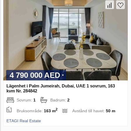
4 790 000 AED
Lägenhet i Palm Jumeirah, Dubai, UAE 1 sovrum, 163
kvm Nr. 284842
Sovrum:
1
Badrum:
2
2
Bruksområde:
163 m
Avstånd till havet:
50 m
ETAGI Real Estate