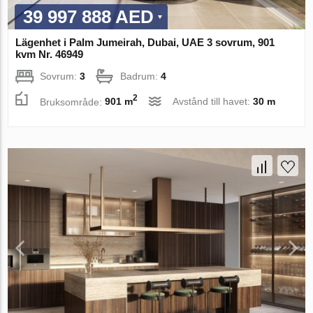
39 997 888 AED
Lägenhet i Palm Jumeirah, Dubai, UAE 3 sovrum, 901
kvm Nr. 46949
Sovrum:
3
Badrum:
4
2
Bruksområde:
901 m
Avstånd till havet:
30 m