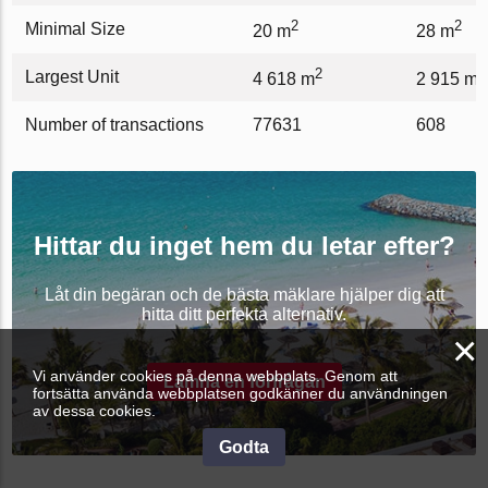
2
2
Minimal Size
20 m
28 m
2
2
Largest Unit
4 618 m
2 915 m
Number of transactions
77631
608
Hittar du inget hem du letar efter?
Låt din begäran och de bästa mäklare hjälper dig att
hitta ditt perfekta alternativ.
×
Vi använder cookies på denna webbplats. Genom att
Lämna en förfrågan
fortsätta använda webbplatsen godkänner du användningen
av dessa cookies.
Godta