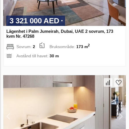
3 321 000 AED
Lägenhet i Palm Jumeirah, Dubai, UAE 2 sovrum, 173
kvm Nr. 47268
2
Sovrum:
2
Bruksområde:
173 m
Avstånd till havet:
30 m