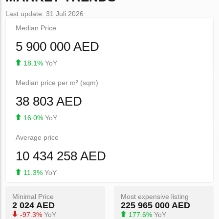
Last update: 31 Juli 2026
Median Price
5 900 000 AED
18.1%
YoY
Median price per m² (sqm)
38 803 AED
16.0%
YoY
Average price
10 434 258 AED
11.3%
YoY
Minimal Price
Most expensive listing
2 024 AED
225 965 000 AED
-97.3%
YoY
177.6%
YoY