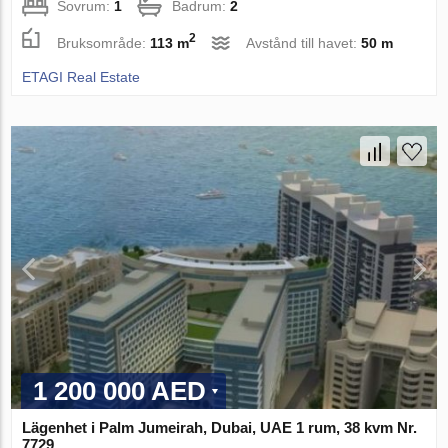
Sovrum:
1
Badrum:
2
2
Bruksområde:
113 m
Avstånd till havet:
50 m
ETAGI Real Estate
1 200 000 AED
Lägenhet i Palm Jumeirah, Dubai, UAE 1 rum, 38 kvm Nr.
7729