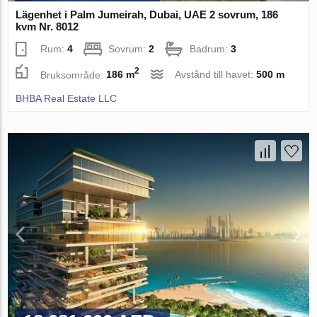
Lägenhet i Palm Jumeirah, Dubai, UAE 2 sovrum, 186
kvm Nr. 8012
Rum:
4
Sovrum:
2
Badrum:
3
2
Bruksområde:
186 m
Avstånd till havet:
500 m
BHBA Real Estate LLC