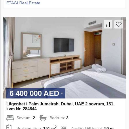
ETAGI Real Estate
6 400 000 AED
Lägenhet i Palm Jumeirah, Dubai, UAE 2 sovrum, 151
kvm Nr. 284844
Sovrum:
2
Badrum:
3
2
Bruksområde:
151 m
Avstånd till havet:
50 m