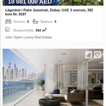
18 081 000 AED
Lägenhet i Palm Jumeirah, Dubai, UAE 3 sovrum, 392
kvm Nr. 8197
Sovrum:
3
Badrum:
4
2
Bruksområde:
392 m
John Taylor Luxury Real Estate