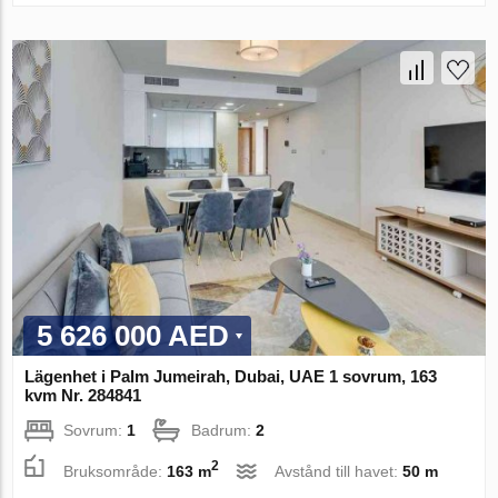
5 626 000 AED
Lägenhet i Palm Jumeirah, Dubai, UAE 1 sovrum, 163
kvm Nr. 284841
Sovrum:
1
Badrum:
2
2
Bruksområde:
163 m
Avstånd till havet:
50 m