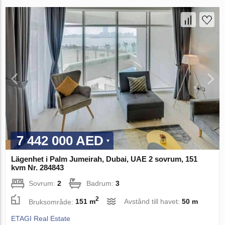
7 442 000 AED
Lägenhet i Palm Jumeirah, Dubai, UAE 2 sovrum, 151
kvm Nr. 284843
Sovrum:
2
Badrum:
3
2
Bruksområde:
151 m
Avstånd till havet:
50 m
ETAGI Real Estate