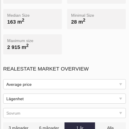
Median Size
Minimal Size
2
2
163 m
28 m
Maximum size
2
2 915 m
REALESTATE MARKET OVERVIEW
Average price
Lägenhet
Sovrum
3 månader
6 månader
1 år
Alla