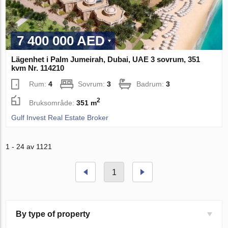
7 400 000 AED
Lägenhet i Palm Jumeirah, Dubai, UAE 3 sovrum, 351
kvm Nr. 114210
Rum:
4
Sovrum:
3
Badrum:
3
2
Bruksområde:
351 m
Gulf Invest Real Estate Broker
1 - 24 av 1121
1
By type of property