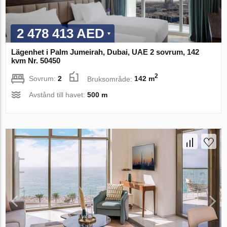
2 478 413 AED
Lägenhet i Palm Jumeirah, Dubai, UAE 2 sovrum, 142
kvm Nr. 50450
2
Sovrum:
2
Bruksområde:
142 m
Avstånd till havet:
500 m