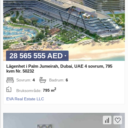
28 565 555 AED
Lägenhet i Palm Jumeirah, Dubai, UAE 4 sovrum, 795
kvm Nr. 50232
Sovrum:
4
Badrum:
6
2
Bruksområde:
795 m
EVA Real Estate LLC