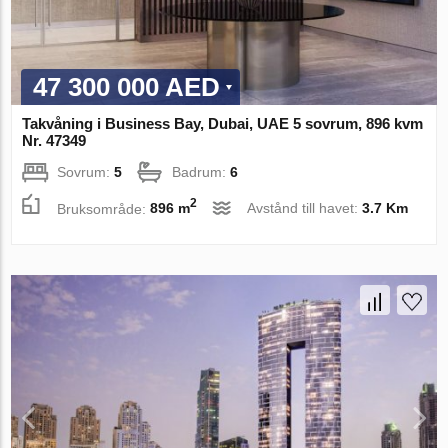
47 300 000 AED
Takvåning i Business Bay, Dubai, UAE 5 sovrum, 896 kvm
Nr. 47349
Sovrum:
5
Badrum:
6
2
Bruksområde:
896 m
Avstånd till havet:
3.7 Km