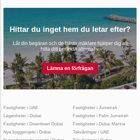
Hittar du inget hem du letar efter?
Låt din begäran och de bästa mäklare hjälper dig att
hitta ditt perfekta alternativ.
Lämna en förfrågan
Fastigheter i UAE
Fastigheter i Jumeirah
Lägenheter i Dubai
Fastigheter i Palm Jumeirah
Fastigheter i Downtown Dubai
Fastigheter i Dubai Marina
Nya byggprojekt i Dubai
Takvåningar i UAE
Nyproducerade projekt i Dubai
Takvåningar i Dubai