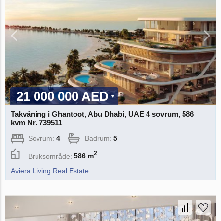
21 000 000 AED
Takvåning i Ghantoot, Abu Dhabi, UAE 4 sovrum, 586
kvm Nr. 739511
Sovrum:
4
Badrum:
5
2
Bruksområde:
586 m
Aviera Living Real Estate