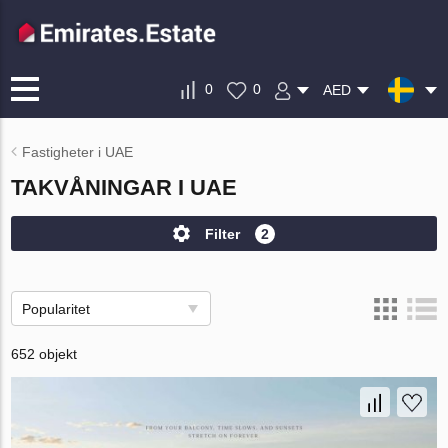
0
0
AED
Fastigheter i UAE
TAKVÅNINGAR I UAE
Filter
2
Popularitet
652 objekt