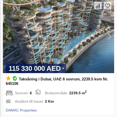
115 330 000 AED
Takvåning i Dubai, UAE 6 sovrum, 2239.5 kvm Nr.
645106
2
Sovrum:
6
Bruksområde:
2239.5 m
Avstånd till havet:
2 Km
DAMAC Properties