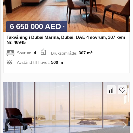
6 650 000 AED
Takvåning i Dubai Marina, Dubai, UAE 4 sovrum, 307 kvm
Nr. 46945
2
Sovrum:
4
Bruksområde:
307 m
Avstånd till havet:
500 m