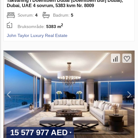
Takvåning i Downtown Dubai (Downtown Burj Dubai),
Dubai, UAE 4 sovrum, 5383 kvm Nr. 8009
Sovrum:
4
Badrum:
5
2
Bruksområde:
5383 m
John Taylor Luxury Real Estate
15 577 977 AED