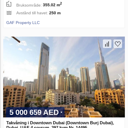
2
Bruksområde:
355.02 m
Avstånd till havet:
250 m
GAF Property LLC
5 000 659 AED
Takvåning i Downtown Dubai (Downtown Burj Dubai),
Dubai, UAE 4 sovrum, 297 kvm Nr. 14495