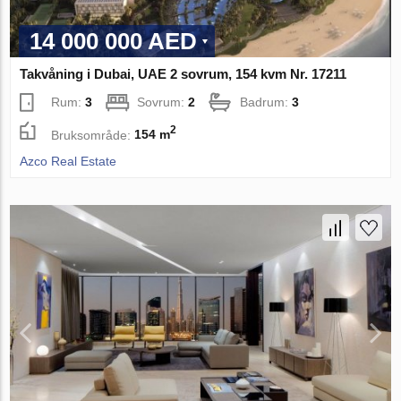
14 000 000 AED
Takvåning i Dubai, UAE 2 sovrum, 154 kvm Nr. 17211
Rum:
3
Sovrum:
2
Badrum:
3
2
Bruksområde:
154 m
Azco Real Estate