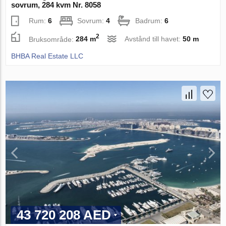
sovrum, 284 kvm Nr. 8058
Rum:
6
Sovrum:
4
Badrum:
6
2
Bruksområde:
284 m
Avstånd till havet:
50 m
BHBA Real Estate LLC
43 720 208 AED