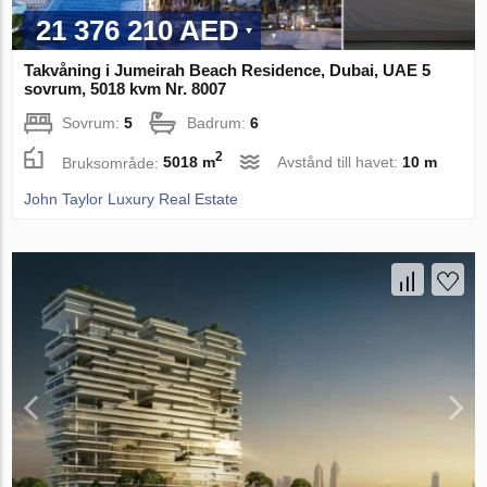
21 376 210 AED
Takvåning i Jumeirah Beach Residence, Dubai, UAE 5
sovrum, 5018 kvm Nr. 8007
Sovrum:
5
Badrum:
6
2
Bruksområde:
5018 m
Avstånd till havet:
10 m
John Taylor Luxury Real Estate