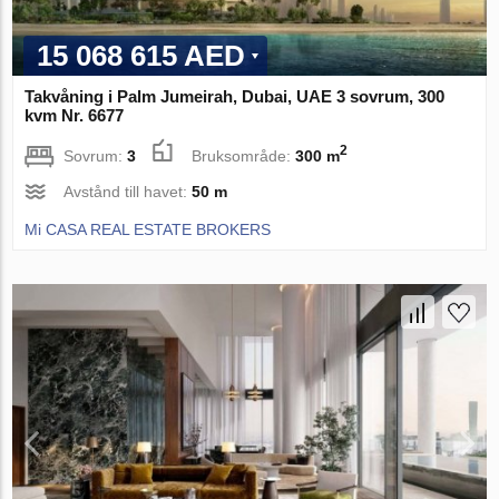
15 068 615 AED
Takvåning i Palm Jumeirah, Dubai, UAE 3 sovrum, 300
kvm Nr. 6677
2
Sovrum:
3
Bruksområde:
300 m
Avstånd till havet:
50 m
Mi CASA REAL ESTATE BROKERS