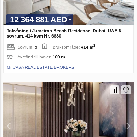
12 364 881 AED
Takvåning i Jumeirah Beach Residence, Dubai, UAE 5
sovrum, 414 kvm Nr. 6680
2
Sovrum:
5
Bruksområde:
414 m
Avstånd till havet:
100 m
Mi CASA REAL ESTATE BROKERS