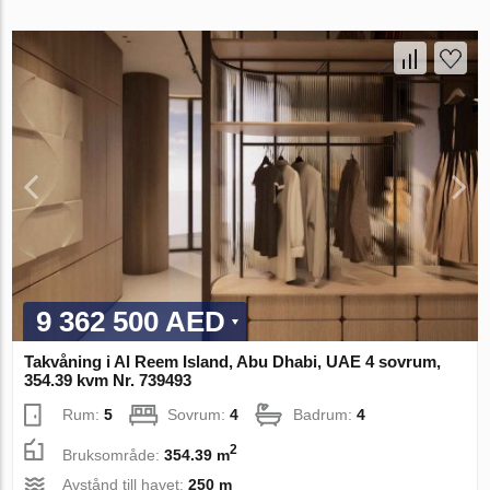
9 362 500 AED
Takvåning i Al Reem Island, Abu Dhabi, UAE 4 sovrum,
354.39 kvm Nr. 739493
Rum:
5
Sovrum:
4
Badrum:
4
2
Bruksområde:
354.39 m
Avstånd till havet:
250 m