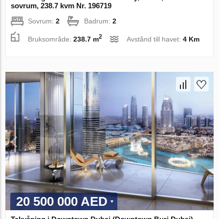
sovrum, 238.7 kvm Nr. 196719
Sovrum:
2
Badrum:
2
2
Bruksområde:
238.7 m
Avstånd till havet:
4 Km
20 500 000 AED