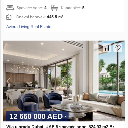
Spavaće sobe:
4
Kupaonice:
5
Dnevni boravak:
445.5 m²
Aviera Living Real Estate
12 660 000 AED
Vila u gradu Dubai, UAE 5 spavaće sobe, 524.93 m2 Br.