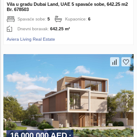
Vila u gradu Dubai Land, UAE 5 spavaće sobe, 642.25 m2
Br. 678503
Spavaće sobe:
5
Kupaonice:
6
Dnevni boravak:
642.25 m²
Aviera Living Real Estate
16 000 000 AED