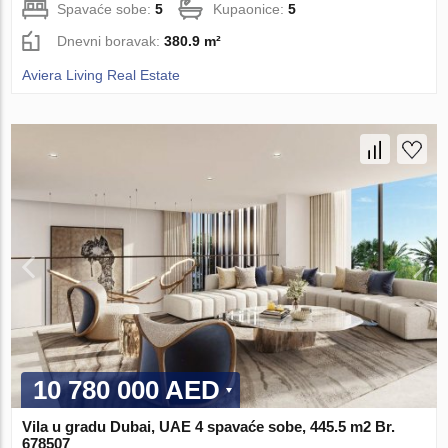
Spavaće sobe:
5
Kupaonice:
5
Dnevni boravak:
380.9 m²
Aviera Living Real Estate
10 780 000 AED
Vila u gradu Dubai, UAE 4 spavaće sobe, 445.5 m2 Br.
678507