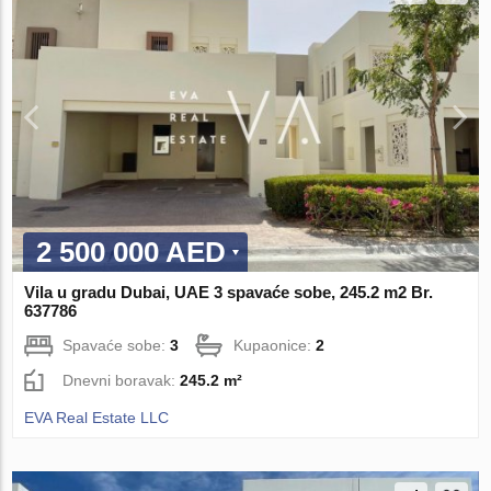
2 500 000 AED
Vila u gradu Dubai, UAE 3 spavaće sobe, 245.2 m2 Br.
637786
Spavaće sobe:
3
Kupaonice:
2
Dnevni boravak:
245.2 m²
EVA Real Estate LLC