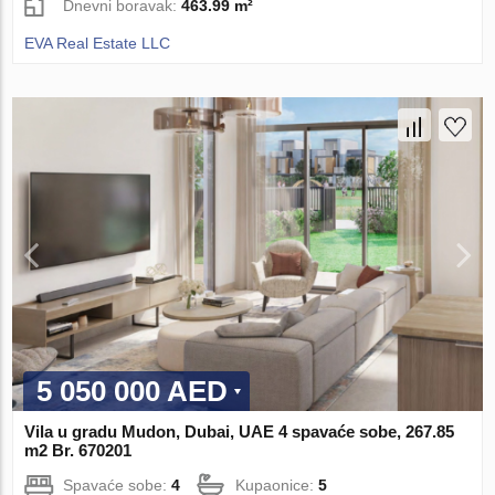
Dnevni boravak:
463.99 m²
EVA Real Estate LLC
5 050 000 AED
Vila u gradu Mudon, Dubai, UAE 4 spavaće sobe, 267.85
m2 Br. 670201
Spavaće sobe:
4
Kupaonice:
5