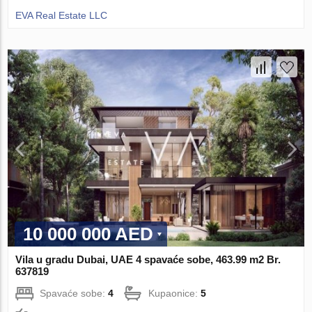
EVA Real Estate LLC
10 000 000 AED
Vila u gradu Dubai, UAE 4 spavaće sobe, 463.99 m2 Br.
637819
Spavaće sobe:
4
Kupaonice:
5