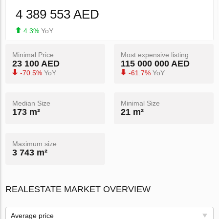
4 389 553 AED
4.3%
YoY
Minimal Price
Most expensive listing
23 100 AED
115 000 000 AED
-70.5%
YoY
-61.7%
YoY
Median Size
Minimal Size
173 m²
21 m²
Maximum size
3 743 m²
REALESTATE MARKET OVERVIEW
Average price