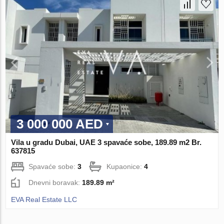
3 000 000 AED
Vila u gradu Dubai, UAE 3 spavaće sobe, 189.89 m2 Br.
637815
Spavaće sobe:
3
Kupaonice:
4
Dnevni boravak:
189.89 m²
EVA Real Estate LLC