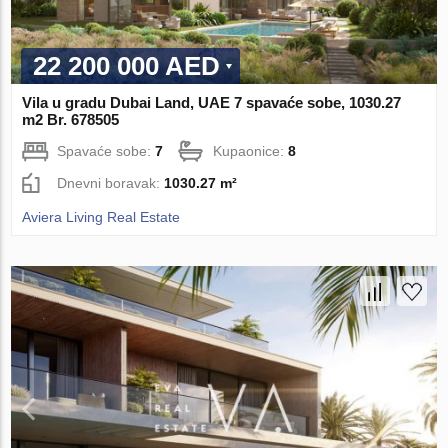
22 200 000 AED
Vila u gradu Dubai Land, UAE 7 spavaće sobe, 1030.27
m2 Br. 678505
Spavaće sobe:
7
Kupaonice:
8
Dnevni boravak:
1030.27 m²
Aviera Living Real Estate