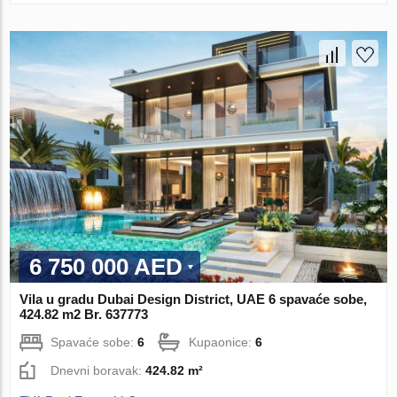
6 750 000 AED
Vila u gradu Dubai Design District, UAE 6 spavaće sobe,
424.82 m2 Br. 637773
Spavaće sobe:
6
Kupaonice:
6
Dnevni boravak:
424.82 m²