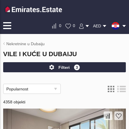
0
0
AED
Nekretnine u Dubaiju
VILE I KUĆE U DUBAIJU
Filteri
3
Popularnost
4358 objekti