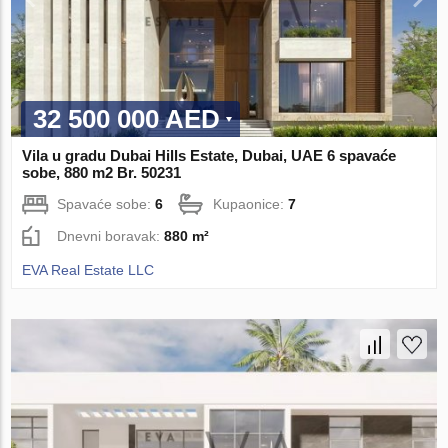
32 500 000 AED
Vila u gradu Dubai Hills Estate, Dubai, UAE 6 spavaće
sobe, 880 m2 Br. 50231
Spavaće sobe:
6
Kupaonice:
7
Dnevni boravak:
880 m²
EVA Real Estate LLC