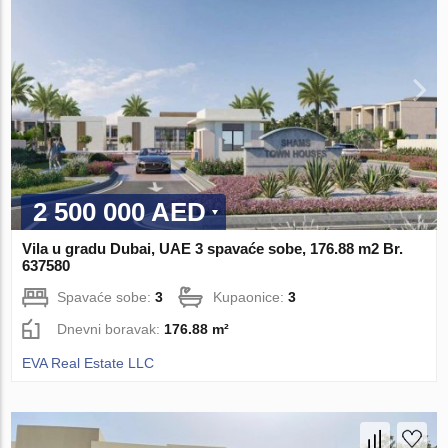
2 500 000 AED
Vila u gradu Dubai, UAE 3 spavaće sobe, 176.88 m2 Br.
637580
Spavaće sobe:
3
Kupaonice:
3
Dnevni boravak:
176.88 m²
EVA Real Estate LLC