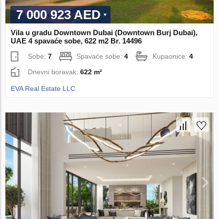
7 000 923 AED
Vila u gradu Downtown Dubai (Downtown Burj Dubai),
UAE 4 spavaće sobe, 622 m2 Br. 14496
Sobe:
7
Spavaće sobe:
4
Kupaonice:
4
Dnevni boravak:
622 m²
EVA Real Estate LLC