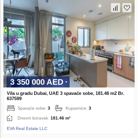
3 350 000 AED
Vila u gradu Dubai, UAE 3 spavaće sobe, 181.46 m2 Br.
637599
Spavaće sobe:
3
Kupaonice:
3
Dnevni boravak:
181.46 m²
EVA Real Estate LLC