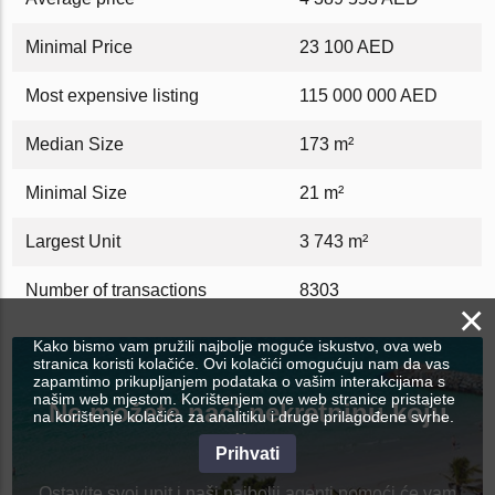
Minimal Price
23 100 AED
Most expensive listing
115 000 000 AED
Median Size
173 m²
Minimal Size
21 m²
Largest Unit
3 743 m²
Number of transactions
8303
×
Kako bismo vam pružili najbolje moguće iskustvo, ova web
stranica koristi kolačiće. Ovi kolačići omogućuju nam da vas
zapamtimo prikupljanjem podataka o vašim interakcijama s
našim web mjestom. Korištenjem ove web stranice pristajete
Ne možete naći nekretninu koju
na korištenje kolačića za analitiku i druge prilagođene svrhe.
tražite?
Prihvati
Ostavite svoj upit i naši najbolji agenti pomoći će vam