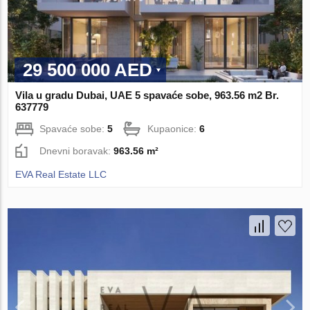
29 500 000 AED
Vila u gradu Dubai, UAE 5 spavaće sobe, 963.56 m2 Br.
637779
Spavaće sobe:
5
Kupaonice:
6
Dnevni boravak:
963.56 m²
EVA Real Estate LLC