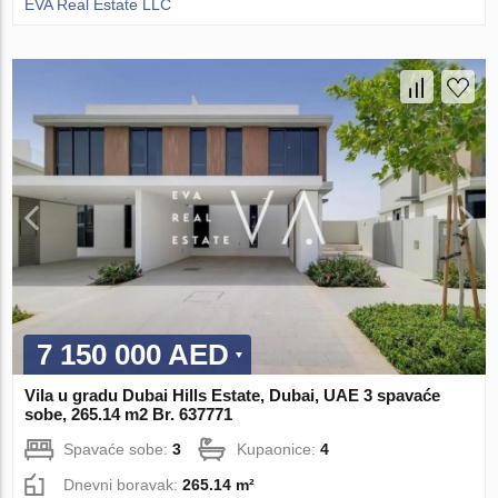
EVA Real Estate LLC
7 150 000 AED
Vila u gradu Dubai Hills Estate, Dubai, UAE 3 spavaće
sobe, 265.14 m2 Br. 637771
Spavaće sobe:
3
Kupaonice:
4
Dnevni boravak:
265.14 m²