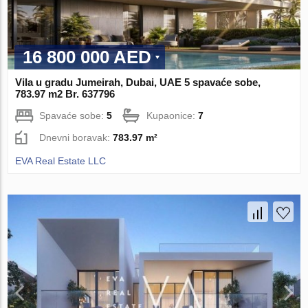
16 800 000 AED
Vila u gradu Jumeirah, Dubai, UAE 5 spavaće sobe,
783.97 m2 Br. 637796
Spavaće sobe:
5
Kupaonice:
7
Dnevni boravak:
783.97 m²
EVA Real Estate LLC