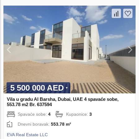
5 500 000 AED
Vila u gradu Al Barsha, Dubai, UAE 4 spavaće sobe,
553.78 m2 Br. 637594
Spavaće sobe:
4
Kupaonice:
3
Dnevni boravak:
553.78 m²
EVA Real Estate LLC