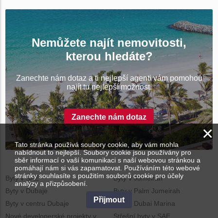
Nemůžete najít nemovitosti,
kterou hledáte?
Zanechte nám dotaz a ti nejlepší agenti vám pomohou
najít tu nejlepší možnost.
Zanechte nám dotaz
×
Tato stránka používá soubory cookie, aby vám mohla
nabídnout to nejlepší. Soubory cookie jsou používány pro
sběr informací o vaší komunikaci s naší webovou stránkou a
pomáhají nám si vás zapamatovat. Používáním této webové
stránky souhlasíte s použitím souborů cookie pro účely
Byty v SAE
Byty v Jumeirah
analýzy a přizpůsobení.
Byty v Dubaje
Byty v Palm Jumeirah
Přijmout
Byty v centru Dubaje
Byty v Dubai Marina
Nové developerské projekty v
Střešní byty v SAE