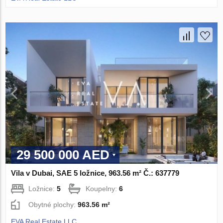
29 500 000 AED
Vila v Dubai, SAE 5 ložnice, 963.56 m² Č.: 637779
Ložnice:
5
Koupelny:
6
Obytné plochy:
963.56 m²
EVA Real Estate LLC