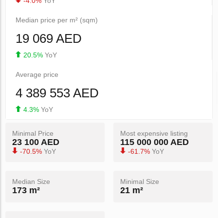
-4.0%
YoY
Median price per m² (sqm)
19 069 AED
20.5%
YoY
Average price
4 389 553 AED
4.3%
YoY
Minimal Price
Most expensive listing
23 100 AED
115 000 000 AED
-70.5%
YoY
-61.7%
YoY
Median Size
Minimal Size
173 m²
21 m²