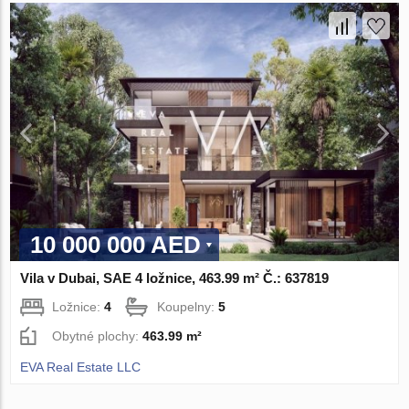
10 000 000 AED
Vila v Dubai, SAE 4 ložnice, 463.99 m² Č.: 637819
Ložnice:
4
Koupelny:
5
Obytné plochy:
463.99 m²
EVA Real Estate LLC