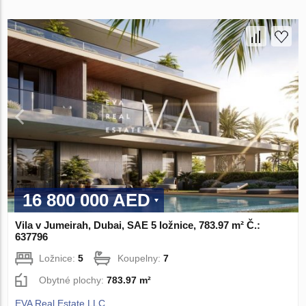
16 800 000 AED
Vila v Jumeirah, Dubai, SAE 5 ložnice, 783.97 m² Č.:
637796
Ložnice:
5
Koupelny:
7
Obytné plochy:
783.97 m²
EVA Real Estate LLC