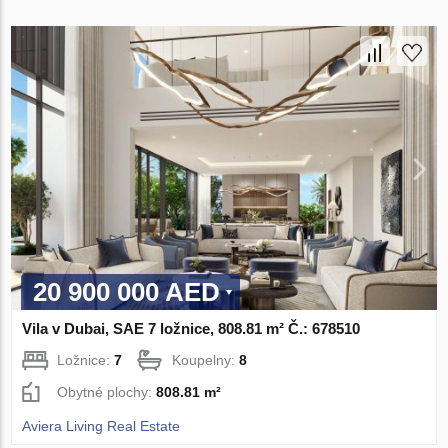
20 900 000 AED
Vila v Dubai, SAE 7 ložnice, 808.81 m² Č.: 678510
Ložnice:
7
Koupelny:
8
Obytné plochy:
808.81 m²
Aviera Living Real Estate