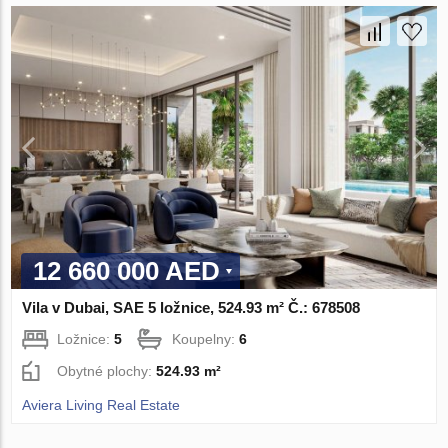
12 660 000 AED
Vila v Dubai, SAE 5 ložnice, 524.93 m² Č.: 678508
Ložnice:
5
Koupelny:
6
Obytné plochy:
524.93 m²
Aviera Living Real Estate