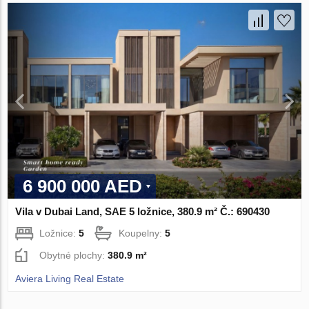
6 900 000 AED
Vila v Dubai Land, SAE 5 ložnice, 380.9 m² Č.: 690430
Ložnice:
5
Koupelny:
5
Obytné plochy:
380.9 m²
Aviera Living Real Estate