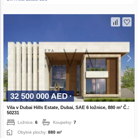
32 500 000 AED
Vila v Dubai Hills Estate, Dubai, SAE 6 ložnice, 880 m² Č.:
50231
Ložnice:
6
Koupelny:
7
Obytné plochy:
880 m²