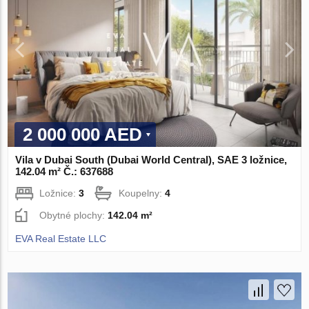
2 000 000 AED
Vila v Dubai South (Dubai World Central), SAE 3 ložnice,
142.04 m² Č.: 637688
Ložnice:
3
Koupelny:
4
Obytné plochy:
142.04 m²
EVA Real Estate LLC