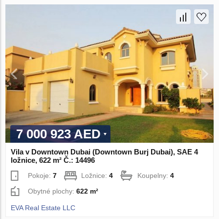
7 000 923 AED
Vila v Downtown Dubai (Downtown Burj Dubai), SAE 4
ložnice, 622 m² Č.: 14496
Pokoje:
7
Ložnice:
4
Koupelny:
4
Obytné plochy:
622 m²
EVA Real Estate LLC