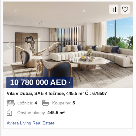
10 780 000 AED
Vila v Dubai, SAE 4 ložnice, 445.5 m² Č.: 678507
Ložnice:
4
Koupelny:
5
Obytné plochy:
445.5 m²
Aviera Living Real Estate