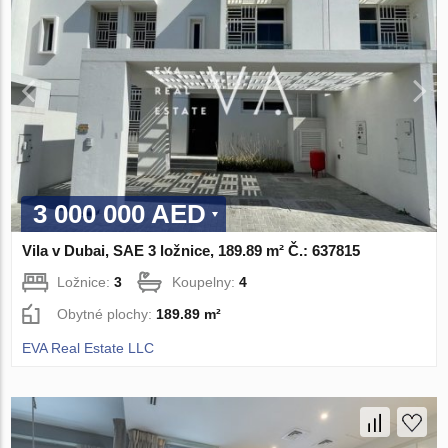
3 000 000 AED
Vila v Dubai, SAE 3 ložnice, 189.89 m² Č.: 637815
Ložnice:
3
Koupelny:
4
Obytné plochy:
189.89 m²
EVA Real Estate LLC