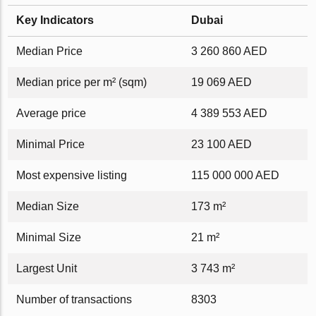
Key Indicators
Dubai
Median Price
3 260 860 AED
Median price per m² (sqm)
19 069 AED
Average price
4 389 553 AED
Minimal Price
23 100 AED
Most expensive listing
115 000 000 AED
Median Size
173 m²
Minimal Size
21 m²
Largest Unit
3 743 m²
Number of transactions
8303