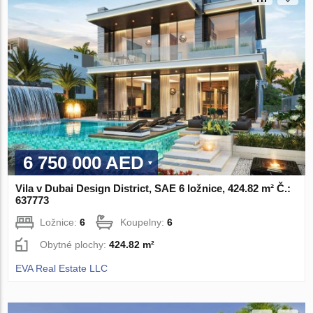
6 750 000 AED
Vila v Dubai Design District, SAE 6 ložnice, 424.82 m² Č.:
637773
Ložnice:
6
Koupelny:
6
Obytné plochy:
424.82 m²
EVA Real Estate LLC