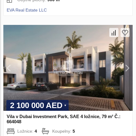
EVA Real Estate LLC
2 100 000 AED
Vila v Dubai Investment Park, SAE 4 ložnice, 79 m² Č.:
664048
Ložnice:
4
Koupelny:
5