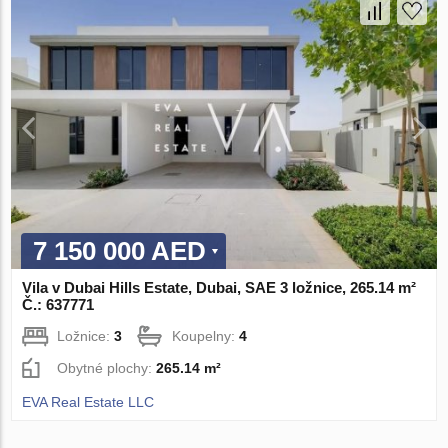
7 150 000 AED
Vila v Dubai Hills Estate, Dubai, SAE 3 ložnice, 265.14 m²
Č.: 637771
Ložnice:
3
Koupelny:
4
Obytné plochy:
265.14 m²
EVA Real Estate LLC