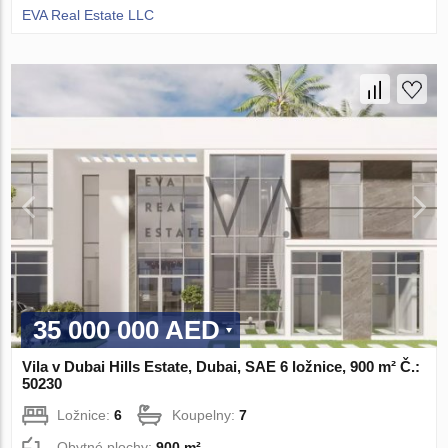
EVA Real Estate LLC
35 000 000 AED
Vila v Dubai Hills Estate, Dubai, SAE 6 ložnice, 900 m² Č.:
50230
Ložnice:
6
Koupelny:
7
Obytné plochy:
900 m²