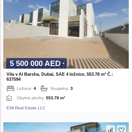
5 500 000 AED
Vila v Al Barsha, Dubai, SAE 4 ložnice, 553.78 m² Č.:
637594
Ložnice:
4
Koupelny:
3
Obytné plochy:
553.78 m²
EVA Real Estate LLC