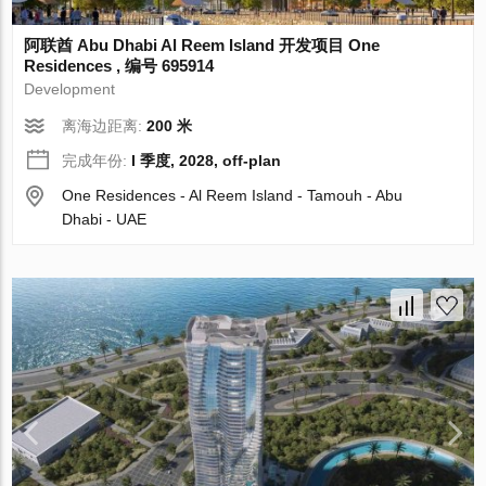
阿联酋 Abu Dhabi Al Reem Island 开发项目 One
Residences , 编号 695914
Development
离海边距离:
200 米
完成年份:
I 季度, 2028, off-plan
One Residences - Al Reem Island - Tamouh - Abu
Dhabi - UAE