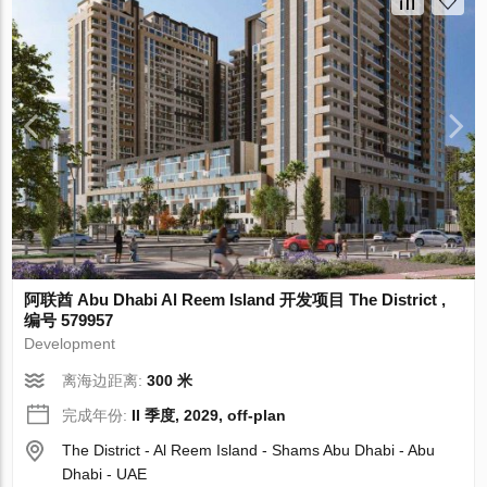
阿联酋 Abu Dhabi Al Reem Island 开发项目 The District ,
编号 579957
Development
离海边距离:
300 米
完成年份:
II 季度, 2029, off-plan
The District - Al Reem Island - Shams Abu Dhabi - Abu
Dhabi - UAE