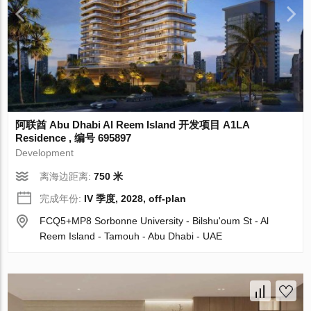
阿联酋 Abu Dhabi Al Reem Island 开发项目 A1LA
Residence , 编号 695897
Development
离海边距离:
750 米
完成年份:
IV 季度, 2028, off-plan
FCQ5+MP8 Sorbonne University - Bilshuʹoum St - Al
Reem Island - Tamouh - Abu Dhabi - UAE