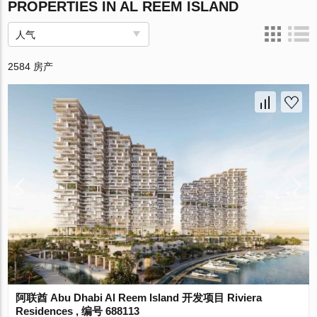
PROPERTIES IN AL REEM ISLAND
人气
2584 房产
阿联酋 Abu Dhabi Al Reem Island 开发项目 Riviera
Residences , 编号 688113