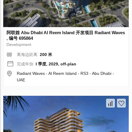
阿联酋 Abu Dhabi Al Reem Island 开发项目 Radiant Waves
, 编号 695864
Development
离海边距离:
200 米
完成年份:
I 季度, 2029, off-plan
Radiant Waves - Al Reem Island - RS3 - Abu Dhabi -
UAE