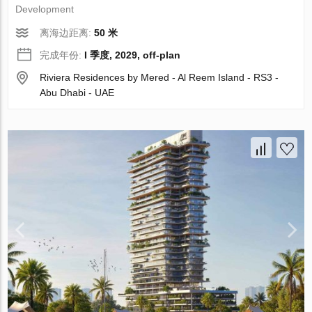
Development
离海边距离:
50 米
完成年份:
I 季度, 2029, off-plan
Riviera Residences by Mered - Al Reem Island - RS3 -
Abu Dhabi - UAE