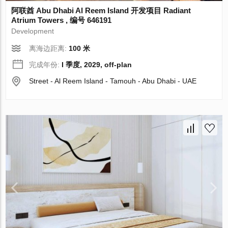
阿联酋 Abu Dhabi Al Reem Island 开发项目 Radiant
Atrium Towers , 编号 646191
Development
离海边距离:
100 米
完成年份:
I 季度, 2029, off-plan
Street - Al Reem Island - Tamouh - Abu Dhabi - UAE