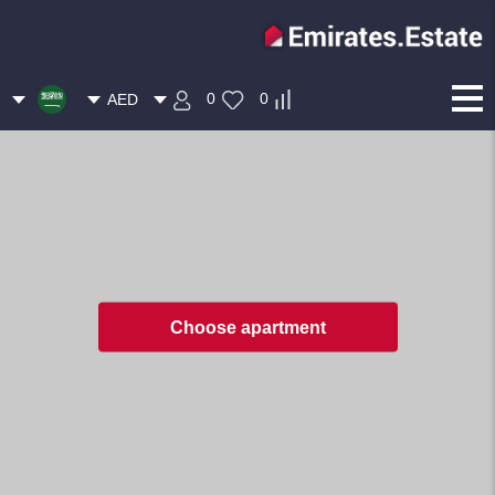
0
0
AED
Choose apartment