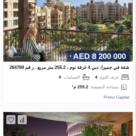
8 200 000 AED
شقة في جميرا، دبي 4 غرفة نوم ، 255.2 متر مربع . ر قم 264789
غرف النوم:
4
الحمامات:
4
مساحة المعيشة:
255.2 م²
Primo Capital