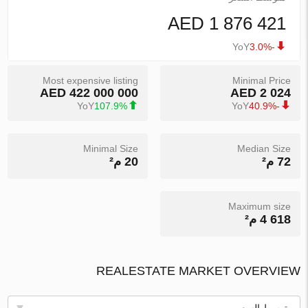
1 876 421 AED
YoY
-3.0%
Most expensive listing
Minimal Price
422 000 000 AED
2 024 AED
YoY
107.9%
YoY
-40.9%
Minimal Size
Median Size
72 م²
20 م²
Maximum size
4 618 م²
REALESTATE MARKET OVERVIEW