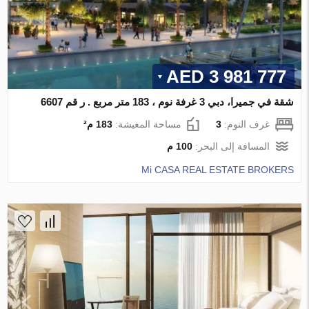
3 981 777 AED
شقة في جميرا، دبي 3 غرفة نوم ، 183 متر مربع . ر قم 6607
غرف النوم:
3
مساحة المعيشة:
183 م²
المسافة إلى البحر:
100 م
Mi CASA REAL ESTATE BROKERS