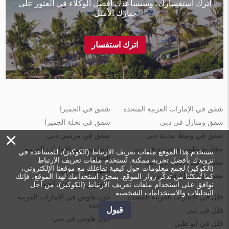
اترك استفسارك، وسيساعدك أفضل الوكلاء في العثور على
خيارك الأمثل.
اترك استفسار
شقق في الإمارات العربية المتحدة
شقق في الجميرا
شقق ومنازل في دبي
شقق في نخلة الجميرا
×
شقق في وسط مدينة دبي
شقق في مرسى دبي
مشاريع تطويرية جديدة في دبي
بانتهاوس في الإمارات العربية
يستخدم هذا الموقع ملفات تعريف الارتباط (الكوكيز)، للمساعدة في
المتحدة
تزويدك بأفضل تجربة ممكنة. تُستخدم ملفات تعريف الارتباط
مشاريع قيد الإنجاز في دبي
(الكوكيز) لجمع معلومات حول كيفية تفاعلك مع موقعنا الإلكتروني،
بانتهاوس في دبي
مشاريع مُكتملة في دبي
كما تُمكنّنا من تذكّر زوار الموقع. بمجرّد استخدامك لهذا الموقع، فإنك
بانتهاوس في نخلة الجميرا
توافق على استخدام ملفات تعريف الارتباط (الكوكيز)، من أجل
التحليلات والاستخدامات الشخصية.
فلل في الإمارات العربية المتحدة
تاون هاوس في الإمارات العربية
المتحدة
قبول
فلل في دبي
تاون هاوس في دبي
فلل في أبو ظبي