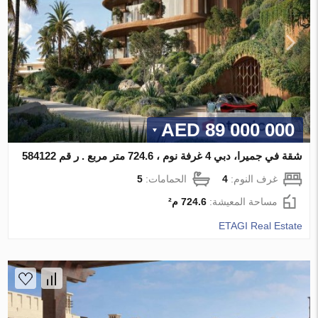
89 000 000 AED
شقة في جميرا، دبي 4 غرفة نوم ، 724.6 متر مربع . ر قم 584122
غرف النوم:
4
الحمامات:
5
مساحة المعيشة:
724.6 م²
ETAGI Real Estate