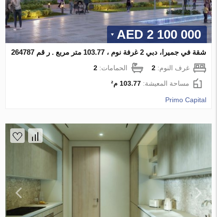
2 100 000 AED
شقة في جميرا، دبي 2 غرفة نوم ، 103.77 متر مربع . ر قم 264787
غرف النوم:
2
الحمامات:
2
مساحة المعيشة:
103.77 م²
Primo Capital