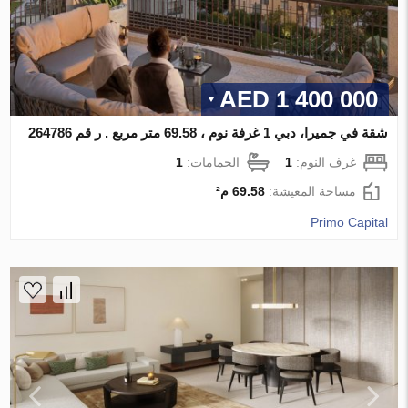
1 400 000 AED
شقة في جميرا، دبي 1 غرفة نوم ، 69.58 متر مربع . ر قم 264786
غرف النوم:
1
الحمامات:
1
مساحة المعيشة:
69.58 م²
Primo Capital