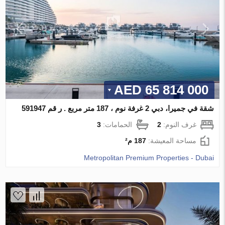
65 814 000 AED
شقة في جميرا، دبي 2 غرفة نوم ، 187 متر مربع . ر قم 591947
غرف النوم:
2
الحمامات:
3
مساحة المعيشة:
187 م²
Metropolitan Premium Properties - Dubai