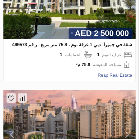
2 500 000 AED
شقة في جميرا، دبي 1 غرفة نوم ، 75.8 متر مربع . ر قم 499573
غرف النوم:
1
الحمامات:
1
مساحة المعيشة:
75.8 م²
Reap Real Estate