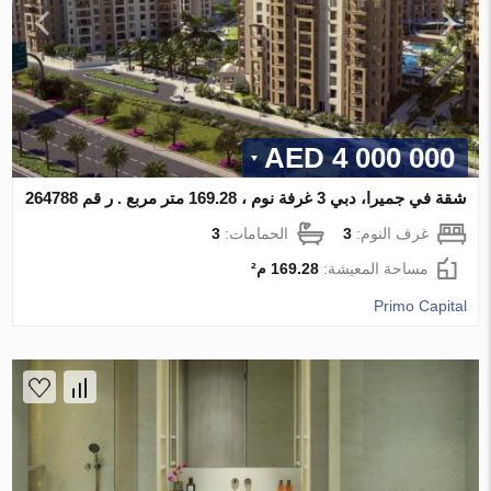
4 000 000 AED
شقة في جميرا، دبي 3 غرفة نوم ، 169.28 متر مربع . ر قم 264788
غرف النوم:
3
الحمامات:
3
مساحة المعيشة:
169.28 م²
Primo Capital