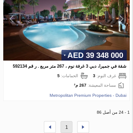
39 348 000 AED
شقة في جميرا، دبي 3 غرفة نوم ، 267 متر مربع . ر قم 592134
غرف النوم:
3
الحمامات:
5
مساحة المعيشة:
267 م²
Metropolitan Premium Properties - Dubai
1 - 24 من أصل 86
1