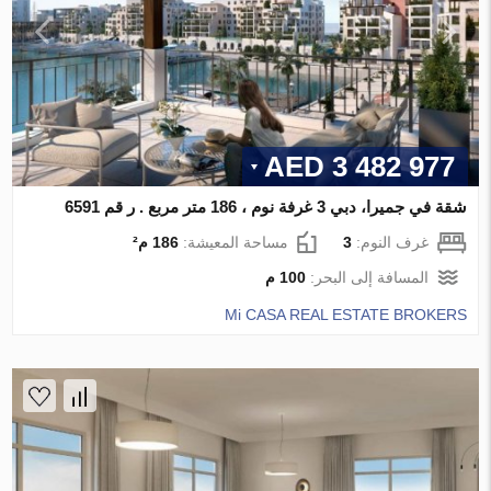
3 482 977 AED
شقة في جميرا، دبي 3 غرفة نوم ، 186 متر مربع . ر قم 6591
غرف النوم:
3
مساحة المعيشة:
186 م²
المسافة إلى البحر:
100 م
Mi CASA REAL ESTATE BROKERS