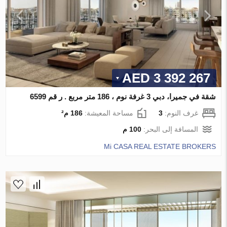
3 392 267 AED
شقة في جميرا، دبي 3 غرفة نوم ، 186 متر مربع . ر قم 6599
غرف النوم:
3
مساحة المعيشة:
186 م²
المسافة إلى البحر:
100 م
Mi CASA REAL ESTATE BROKERS