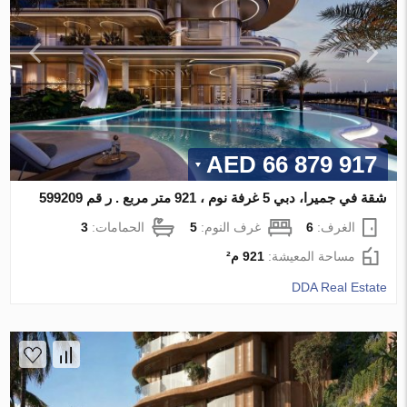
66 879 917 AED
شقة في جميرا، دبي 5 غرفة نوم ، 921 متر مربع . ر قم 599209
الغرف:
6
غرف النوم:
5
الحمامات:
3
مساحة المعيشة:
921 م²
DDA Real Estate