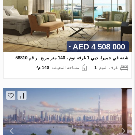
4 508 000 AED
شقة في جميرا، دبي 1 غرفة نوم ، 140 متر مربع . ر قم 58810
غرف النوم:
1
مساحة المعيشة:
140 م²