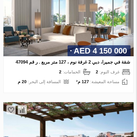
4 150 000 AED
شقة في جميرا، دبي 2 غرفة نوم ، 127 متر مربع . ر قم 47094
غرف النوم:
2
الحمامات:
2
مساحة المعيشة:
127 م²
المسافة إلى البحر:
20 م