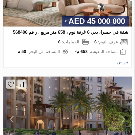
45 000 000 AED
شقة في جميرا، دبي 6 غرفة نوم ، 658 متر مربع . ر قم 568406
غرف النوم:
6
الحمامات:
6
مساحة المعيشة:
658 م²
المسافة إلى البحر:
50 م
مِراس