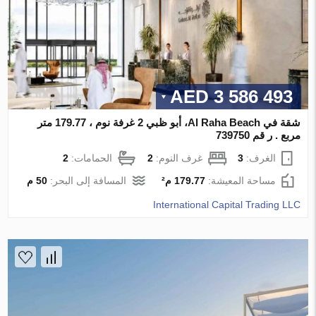
3 586 493 AED
شقة في Al Raha Beach، أبو ظبي 2 غرفة نوم ، 179.77 متر
مربع . ر قم 739750
الغرف:
3
غرف النوم:
2
الحمامات:
2
مساحة المعيشة:
179.77 م²
المسافة إلى البحر:
50 م
International Capital Trading LLC