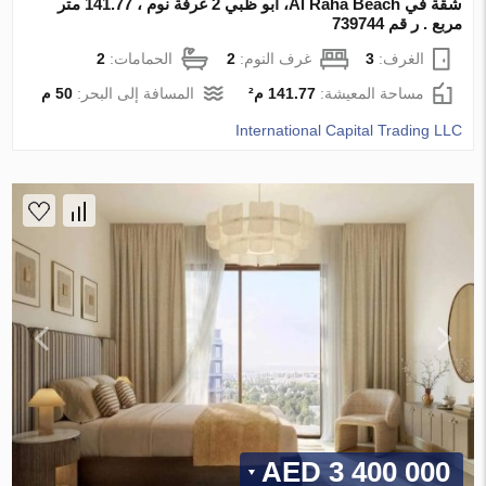
شقة في Al Raha Beach، أبو ظبي 2 غرفة نوم ، 141.77 متر
مربع . ر قم 739744
الغرف:
3
غرف النوم:
2
الحمامات:
2
مساحة المعيشة:
141.77 م²
المسافة إلى البحر:
50 م
International Capital Trading LLC
3 400 000 AED