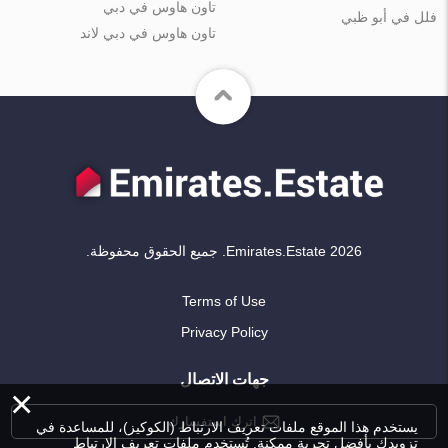
تاون هاوس في دبي
فلل في أبو ظبي
تاون هاوس في دبي لاند
Emirates.Estate 2026. جميع الحقوق محفوظة.
Terms of Use
Privacy Policy
جهات الاتصال
×
اترك استفسارك
يستخدم هذا الموقع ملفات تعريف الارتباط (الكوكيز)، للمساعدة في
تزويدك بأفضل تجربة ممكنة. تُستخدم ملفات تعريف الارتباط