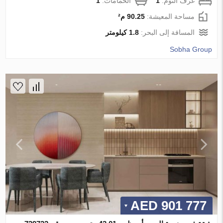
غرف النوم:
1
الحمامات:
1
مساحة المعيشة:
90.25 م²
المسافة إلى البحر:
1.8 كيلومتر
Sobha Group
901 777 AED