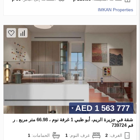
IMKAN Properties
1 563 777 AED
شقة في جزيرة الريم، أبو ظبي 1 غرفة نوم ، 66.98 متر مربع . ر
قم 739724
الغرف:
2
غرف النوم:
1
الحمامات:
1