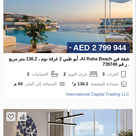
2 799 944 AED
شقة في Al Raha Beach، أبو ظبي 2 غرفة نوم ، 136.2 متر مربع
. ر قم 739749
الغرف:
3
غرف النوم:
2
الحمامات:
2
مساحة المعيشة:
136.2 م²
المسافة إلى البحر:
50 م
International Capital Trading LLC