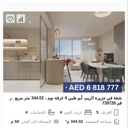
6 818 777 AED
شقة في جزيرة الريم، أبو ظبي 4 غرفة نوم ، 344.02 متر مربع . ر
قم 739728
الغرف:
5
غرف النوم:
4
الحمامات:
4
مساحة المعيشة:
344.02 م²
المسافة إلى البحر:
50 م