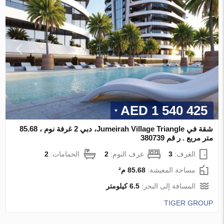
1 540 425 AED
شقة في Jumeirah Village Triangle، دبي 2 غرفة نوم ، 85.68
متر مربع . ر قم 380739
الغرف:
3
غرف النوم:
2
الحمامات:
2
مساحة المعيشة:
85.68 م²
المسافة إلى البحر:
6.5 كيلومتر
TIGER GROUP