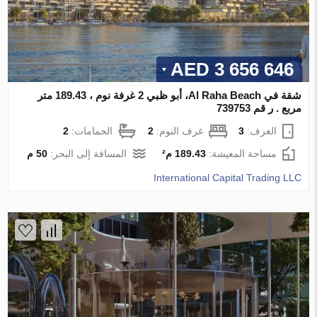
3 656 646 AED
شقة في Al Raha Beach، أبو ظبي 2 غرفة نوم ، 189.43 متر
مربع . ر قم 739753
الغرف:
3
غرف النوم:
2
الحمامات:
2
مساحة المعيشة:
189.43 م²
المسافة إلى البحر:
50 م
International Capital Trading LLC