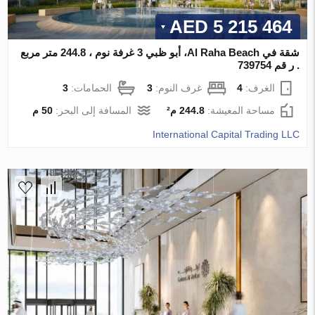
5 215 464 AED
شقة في Al Raha Beach، أبو ظبي 3 غرفة نوم ، 244.8 متر مربع
. ر قم 739754
الغرف:
4
غرف النوم:
3
الحمامات:
3
مساحة المعيشة:
244.8 م²
المسافة إلى البحر:
50 م
International Capital Trading LLC