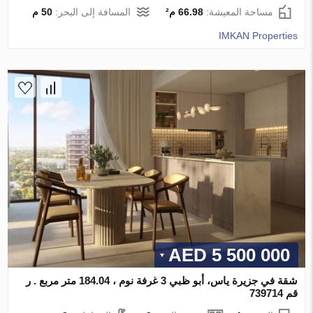
مساحة المعيشة:
66.98 م²
المسافة إلى البحر:
50 م
IMKAN Properties
5 500 000 AED
شقة في جزيرة ياس، أبو ظبي 3 غرفة نوم ، 184.04 متر مربع . ر
قم 739714