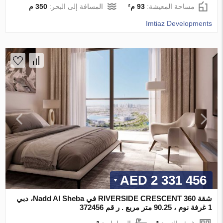
مساحة المعيشة:
93 م²
المسافة إلى البحر:
350 م
Imtiaz Developments
2 331 456 AED
شقة 360 RIVERSIDE CRESCENT في Nadd Al Sheba، دبي
1 غرفة نوم ، 90.25 متر مربع . ر قم 372456