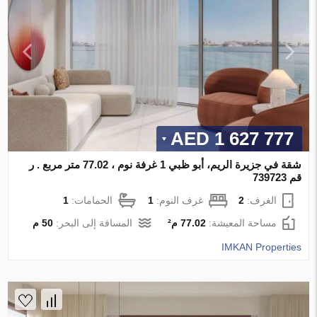
1 627 777 AED
شقة في جزيرة الريم، أبو ظبي 1 غرفة نوم ، 77.02 متر مربع . ر
قم 739723
الغرف:
2
غرف النوم:
1
الحمامات:
1
مساحة المعيشة:
77.02 م²
المسافة إلى البحر:
50 م
IMKAN Properties