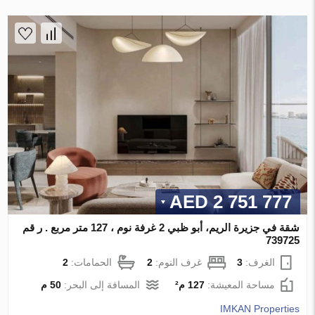
2 751 777 AED
شقة في جزيرة الريم، أبو ظبي 2 غرفة نوم ، 127 متر مربع . ر قم
739725
الغرف:
3
غرف النوم:
2
الحمامات:
2
مساحة المعيشة:
127 م²
المسافة إلى البحر:
50 م
IMKAN Properties