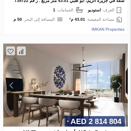
شقة في جزيرة الريم، أبو ظبي 43.01 متر مربع . ر قم 739722
الغرف:
استوديو
الحمامات:
1
مساحة المعيشة:
43.01 م²
المسافة إلى البحر:
50 م
IMKAN Properties
2 814 804 AED