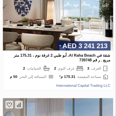
3 241 213 AED
شقة في Al Raha Beach، أبو ظبي 2 غرفة نوم ، 175.31 متر
مربع . ر قم 739748
الغرف:
3
غرف النوم:
2
الحمامات:
2
مساحة المعيشة:
175.31 م²
المسافة إلى البحر:
50 م
International Capital Trading LLC