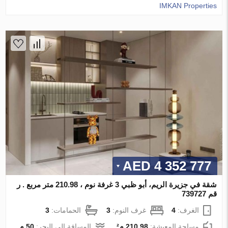
IMKAN Properties
4 352 777 AED
شقة في جزيرة الريم، أبو ظبي 3 غرفة نوم ، 210.98 متر مربع . ر
قم 739727
الغرف:
4
غرف النوم:
3
الحمامات:
3
مساحة المعيشة:
210.98 م²
المسافة إلى البحر:
50 م