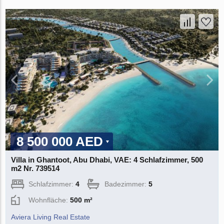
8 500 000 AED
Villa in Ghantoot, Abu Dhabi, VAE: 4 Schlafzimmer, 500
m2 Nr. 739514
Schlafzimmer:
4
Badezimmer:
5
Wohnfläche:
500 m²
Aviera Living Real Estate