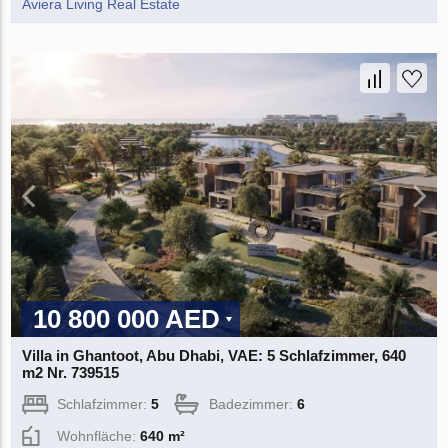
Aviera Living Real Estate
10 800 000 AED
Villa in Ghantoot, Abu Dhabi, VAE: 5 Schlafzimmer, 640
m2 Nr. 739515
Schlafzimmer:
5
Badezimmer:
6
Wohnfläche:
640 m²