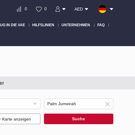
0
0
AED
UG IN DIE VAE
HILFSLINIEN
UNTERNEHMEN
FAQ
er
Suche
r Karte anzeigen