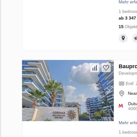
Mehr erf
1 bedro
ab 3 347
15
Objekt
Baupro
Develop
Entf.
Near
Duba
400
Mehr erf
1 bedro