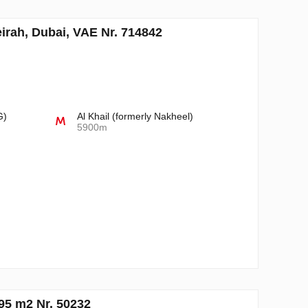
irah, Dubai, VAE Nr. 714842
G)
Al Khail (formerly Nakheel)
5900m
95 m2 Nr. 50232