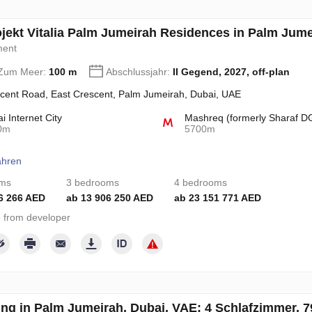
jekt Vitalia Palm Jumeirah Residences in Palm Jume
ment
 Zum Meer:
100 m
Abschlussjahr:
II Gegend, 2027, off-plan
cent Road, East Crescent, Palm Jumeirah, Dubai, UAE
i Internet City
Mashreq (formerly Sharaf D
0m
5700m
ahren
oms
3 bedrooms
4 bedrooms
6 266 AED
ab 13 906 250 AED
ab 23 151 771 AED
 from developer
g in Palm Jumeirah, Dubai, VAE: 4 Schlafzimmer, 7