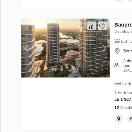
Baupro
Develop
Entf.
Sere
Jaba
and 
200
Mehr erf
1 bedro
ab 1 967
12
Objekt