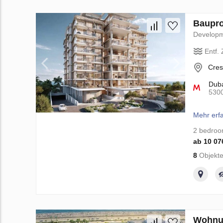
Baupro
Develop
Entf.
Cres
Duba
530
Mehr erf
2 bedro
ab 10 07
8
Objekte
Wohnun