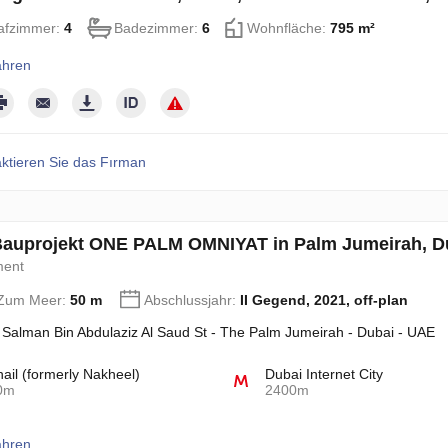
afzimmer:
4
Badezimmer:
6
Wohnfläche:
795 m²
ahren
ktieren Sie das Fırman
auprojekt ONE PALM OMNIYAT in Palm Jumeirah, Du
ment
 Zum Meer:
50 m
Abschlussjahr:
II Gegend, 2021, off-plan
 Salman Bin Abdulaziz Al Saud St - The Palm Jumeirah - Dubai - UAE
hail (formerly Nakheel)
Dubai Internet City
0m
2400m
ahren