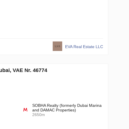
EVA Real Estate LLC
bai, VAE Nr. 46774
SOBHA Realty (formerly Dubai Marina
and DAMAC Properties)
2650m