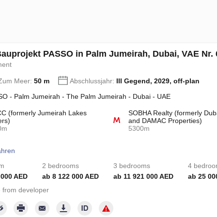
auprojekt PASSO in Palm Jumeirah, Dubai, VAE Nr.
ment
 Zum Meer:
50 m
Abschlussjahr:
III Gegend, 2029, off-plan
O - Palm Jumeirah - The Palm Jumeirah - Dubai - UAE
 (formerly Jumeirah Lakes
SOBHA Realty (formerly Dub
rs)
and DAMAC Properties)
0m
5300m
ahren
om
2 bedrooms
3 bedrooms
4 bedro
 000 AED
ab 8 122 000 AED
ab 11 921 000 AED
ab 25 00
 from developer