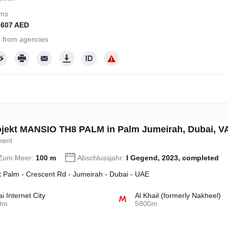
oms
 607 AED
 from agencies
jekt MANSIO TH8 PALM in Palm Jumeirah, Dubai, VA
ment
 Zum Meer:
100 m
Abschlussjahr:
I Gegend, 2023, completed
 Palm - Crescent Rd - Jumeirah - Dubai - UAE
i Internet City
Al Khail (formerly Nakheel)
0m
5800m