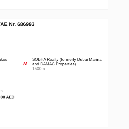
VAE Nr. 686993
akes
SOBHA Realty (formerly Dubai Marina
and DAMAC Properties)
1500m
ms
000 AED