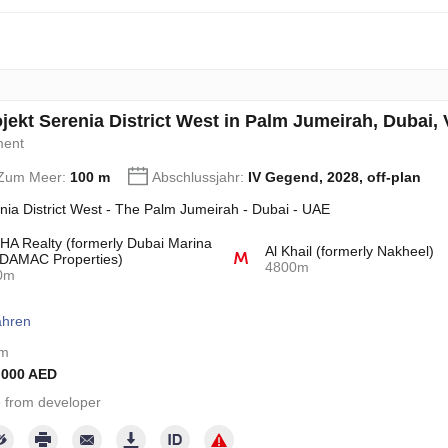
jekt Serenia District West in Palm Jumeirah, Dubai,
ment
 Zum Meer:
100 m
Abschlussjahr:
IV Gegend, 2028, off-plan
nia District West - The Palm Jumeirah - Dubai - UAE
A Realty (formerly Dubai Marina
Al Khail (formerly Nakheel)
DAMAC Properties)
4800m
0m
ahren
om
 000 AED
 from developer