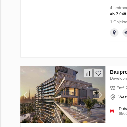
4 bedro
ab 7 948
1
Objekte
Baupro
Develop
Entf.
West
Duba
650