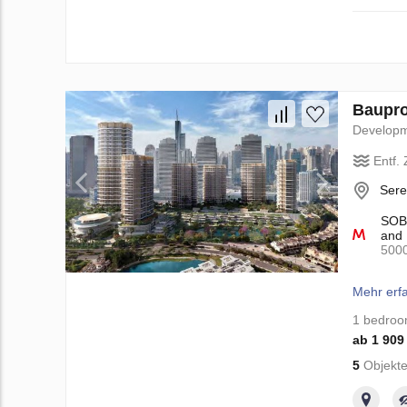
Baupro
Develop
Entf.
Sere
SOBH
and 
500
Mehr erf
1 bedro
ab 1 909
5
Objekte