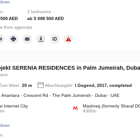
ahren
om
2 bedrooms
 500 AED
ab 5 098 500 AED
e from agencies
jekt SERENIA RESIDENCES in Palm Jumeirah, Dubai
ment
 Zum Meer:
20 m
Abschlussjahr:
I Gegend, 2017, completed
 Anantara - Crescent Rd - The Palm Jumeirah - Dubai - UAE
i Internet City
Mashreq (formerly Sharaf D
0m
4300m
ahren
om