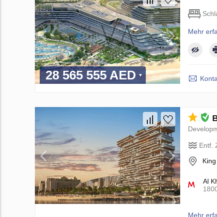
Schl
Mehr erf
28 565 555 AED
Konta
B
Develop
Entf.
King
Al K
180
Mehr erf