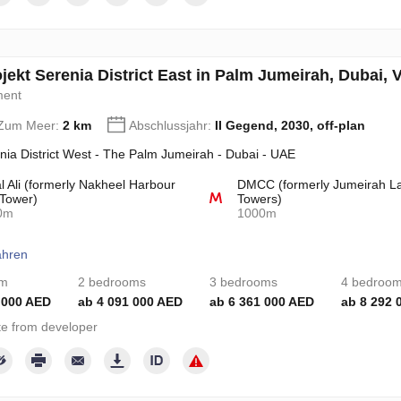
jekt Serenia District East in Palm Jumeirah, Dubai, 
ment
 Zum Meer:
2 km
Abschlussjahr:
II Gegend, 2030, off-plan
nia District West - The Palm Jumeirah - Dubai - UAE
l Ali (formerly Nakheel Harbour
DMCC (formerly Jumeirah L
Tower)
Towers)
0m
1000m
ahren
om
2 bedrooms
3 bedrooms
4 bedroo
 000 AED
ab 4 091 000 AED
ab 6 361 000 AED
ab 8 292 
e from developer