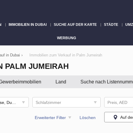
N
IMMOBILIEN IN DUBAI
SUCHE AUF DER KARTE
STÄDTE
UMZ
WERBUNG
uf in Dubai
›
Immobilien zum Verkauf in Palm Jumeirah
N PALM JUMEIRAH
Gewerbeimmobilien
Land
Suche nach Listennumm
Wohnung, Penthouse, Duplex, Hotel Appartement
Schlafzimmer
Preis, AED
Auf de
Erweiterter Filter
Löschen