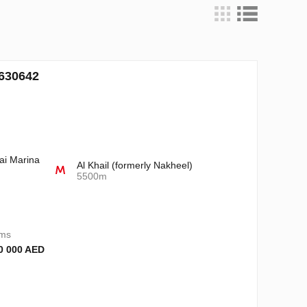
 630642
ai Marina
Al Khail (formerly Nakheel)
5500m
oms
0 000 AED