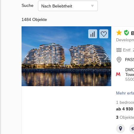
Suche
Nach Beliebtheit
1484 Objekte
B
Develop
Entf.
PASS
DMCC
Towe
550
Mehr erf
1 bedro
ab 4 930
3
Objekte