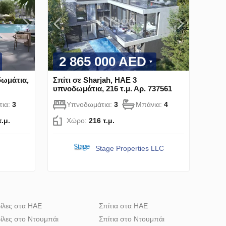
2 865 000 AED
δωμάτια,
Σπίτι σε Sharjah, ΗΑΕ 3
υπνοδωμάτια, 216 τ.μ. Αρ. 737561
τια:
3
Υπνοδωμάτια:
3
Μπάνια:
4
τ.μ.
Χώρο:
216 τ.μ.
Stage Properties LLC
ίλες στα ΗΑΕ
Σπίτια στα ΗΑΕ
ίλες στο Ντουμπάι
Σπίτια στο Ντουμπάι