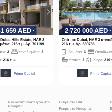
51 659 AED
2 720 000 AED
 Dubai Hills Estate, ΗΑΕ 3
Σπίτι σε Dubai, ΗΑΕ 3 υπνο
τια, 216 τ.μ. Αρ. 701199
216 τ.μ. Αρ. 639736
τια:
3
Υπνοδωμάτια:
3
Δωμάτια:
3
Υπνοδωμά
ο:
216 τ.μ.
Μπάνια:
3
Χώρο:
216 
Primo Capital
Primo Capital
h
Νέα αναπτυξιακά έργα στο
Ρετιρέ στα ΗΑΕ
Β
Ντουμπάι
Ρετιρέ στο Ντουμπάι
Β