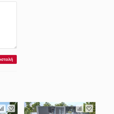
οστολή