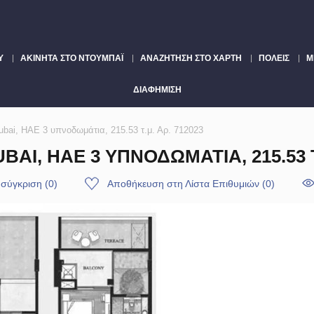
Υ
ΑΚΊΝΗΤΑ ΣΤΟ ΝΤΟΥΜΠΆΙ
ΑΝΑΖΉΤΗΣΗ ΣΤΟ ΧΆΡΤΗ
ΠΌΛΕΙΣ
Μ
ΔΙΑΦΉΜΙΣΗ
ubai, ΗΑΕ 3 υπνοδωμάτια, 215.53 τ.μ. Αρ. 712023
BAI, ΗΑΕ 3 ΥΠΝΟΔΩΜΆΤΙΑ, 215.53 Τ.
 σύγκριση
(
0
)
Αποθήκευση στη Λίστα Επιθυμιών
(
0
)