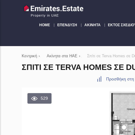
Property in UAE
HOME
ΕΠΈΝΔΥΣΗ
ΑΚΊΝΗΤΑ
ΕΚΤΌΣ ΣΧΕΔΊΟ
Κεντρική
›
Ακίνητα στα ΗΑΕ
›
Σπίτι σε Terva Homes σε D
ΣΠΊΤΙ ΣΕ TERVA HOMES ΣΕ DU
Προσθήκη στη
529