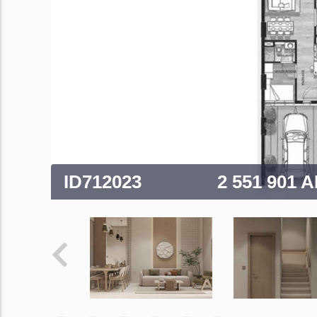
ID712023
2 551 901 