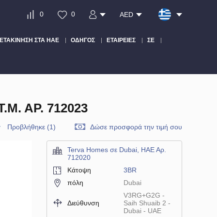
0
0
AED
ΕΤΑΚΊΝΗΣΗ ΣΤΑ ΗΑΕ
ΟΔΗΓΌΣ
ΕΤΑΙΡΕΊΕΣ
ΣΕ
Μ. ΑΡ. 712023
Προβλήθηκε (1)
Δώσε προσφορά την τιμή σου
Terva Homes σε Dubai, ΗΑΕ Αρ.
712020
Κάτοψη
3BR
πόλη
Dubai
V3RG+G2G -
Διεύθυνση
Saih Shuaib 2 -
Dubai - UAE