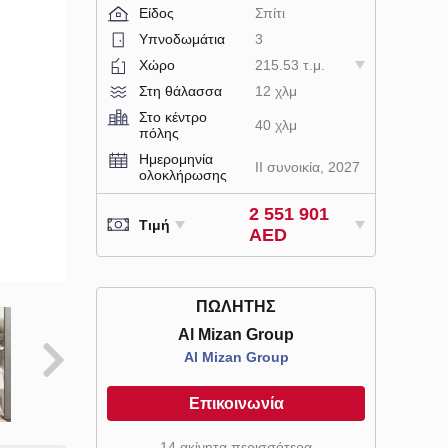
Είδος
Σπίτι
Υπνοδωμάτια
3
Χώρο
215.53 τ.μ.
Στη θάλασσα
12 χλμ
Στο κέντρο
40 χλμ
πόλης
Ημερομηνία
II συνοικία, 2027
ολοκλήρωσης
2 551 901
Τιμή
AED
ΠΩΛΗΤΉΣ
Al Mizan Group
Al Mizan Group
Επικοινωνία
14 ακίνητα περισσότερα