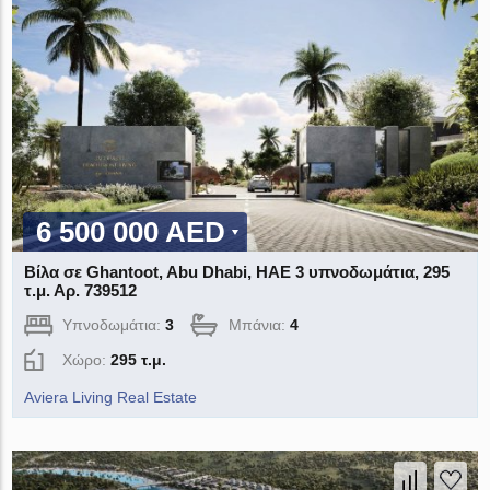
6 500 000 AED
Βίλα σε Ghantoot, Abu Dhabi, ΗΑΕ 3 υπνοδωμάτια, 295
τ.μ. Αρ. 739512
Υπνοδωμάτια:
3
Μπάνια:
4
Χώρο:
295 τ.μ.
Aviera Living Real Estate