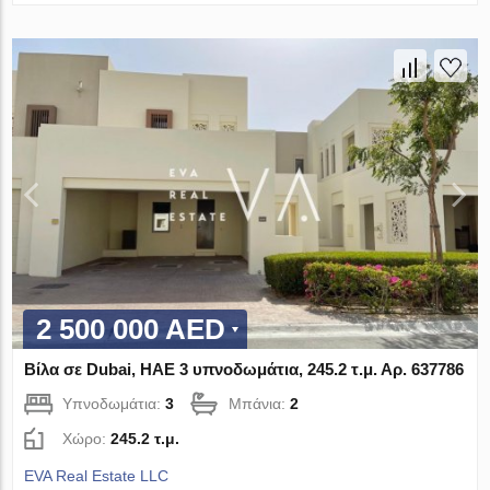
2 500 000 AED
Βίλα σε Dubai, ΗΑΕ 3 υπνοδωμάτια, 245.2 τ.μ. Αρ. 637786
Υπνοδωμάτια:
3
Μπάνια:
2
Χώρο:
245.2 τ.μ.
EVA Real Estate LLC