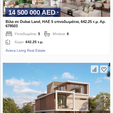
14 500 000 AED
Βίλα σε Dubai Land, ΗΑΕ 5 υπνοδωμάτια, 642.25 τ.μ. Αρ.
678503
Υπνοδωμάτια:
5
Μπάνια:
6
Χώρο:
642.25 τ.μ.
Aviera Living Real Estate