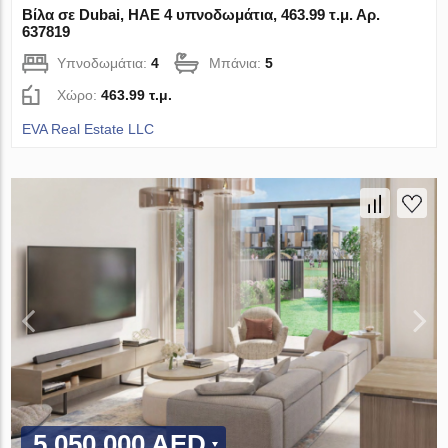
Βίλα σε Dubai, ΗΑΕ 4 υπνοδωμάτια, 463.99 τ.μ. Αρ.
637819
Υπνοδωμάτια:
4
Μπάνια:
5
Χώρο:
463.99 τ.μ.
EVA Real Estate LLC
5 050 000 AED