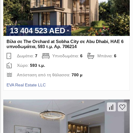
13 404 523 AED
Βίλα σε The Orchard at Sobha City σε Abu Dhabi, ΗΑΕ 6
υπνοδωμάτια, 593 τ.μ. Αρ. 706214
Δωμάτια:
7
Υπνοδωμάτια:
6
Μπάνια:
6
Χώρο:
593 τ.μ.
Απόσταση από τη θάλασσα:
700 μ
EVA Real Estate LLC