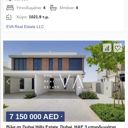
Υπνοδωμάτια:
4
Μπάνια:
4
Χώρο:
1021.9 τ.μ.
EVA Real Estate LLC
7 150 000 AED
Βίλα σε Dubai Hills Estate, Dubai, ΗΑΕ 3 υπνοδωμάτια,