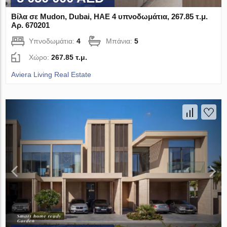
Βίλα σε Mudon, Dubai, ΗΑΕ 4 υπνοδωμάτια, 267.85 τ.μ.
Αρ. 670201
Υπνοδωμάτια:
4
Μπάνια:
5
Χώρο:
267.85 τ.μ.
Aviera Living Real Estate