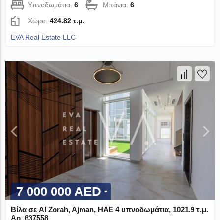
Υπνοδωμάτια:
6
Μπάνια:
6
Χώρο:
424.82 τ.μ.
EVA Real Estate LLC
7 000 000 AED
Βίλα σε Al Zorah, Ajman, ΗΑΕ 4 υπνοδωμάτια, 1021.9 τ.μ.
Αρ. 637558