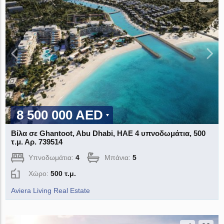
8 500 000 AED
Βίλα σε Ghantoot, Abu Dhabi, ΗΑΕ 4 υπνοδωμάτια, 500
τ.μ. Αρ. 739514
Υπνοδωμάτια:
4
Μπάνια:
5
Χώρο:
500 τ.μ.
Aviera Living Real Estate