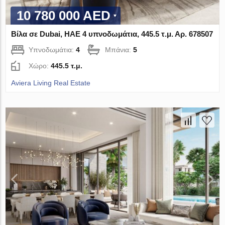
10 780 000 AED
Βίλα σε Dubai, ΗΑΕ 4 υπνοδωμάτια, 445.5 τ.μ. Αρ. 678507
Υπνοδωμάτια:
4
Μπάνια:
5
Χώρο:
445.5 τ.μ.
Aviera Living Real Estate