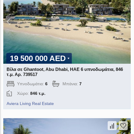
19 500 000 AED
Βίλα σε Ghantoot, Abu Dhabi, ΗΑΕ 6 υπνοδωμάτια, 846
τ.μ. Αρ. 739517
Υπνοδωμάτια:
6
Μπάνια:
7
Χώρο:
846 τ.μ.
Aviera Living Real Estate