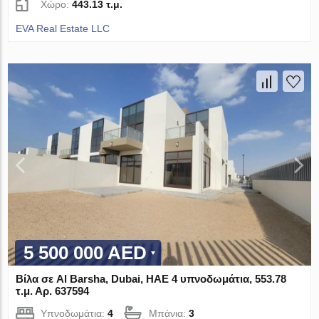
Χώρο:
443.13 τ.μ.
EVA Real Estate LLC
5 500 000 AED
Βίλα σε Al Barsha, Dubai, ΗΑΕ 4 υπνοδωμάτια, 553.78
τ.μ. Αρ. 637594
Υπνοδωμάτια:
4
Μπάνια:
3