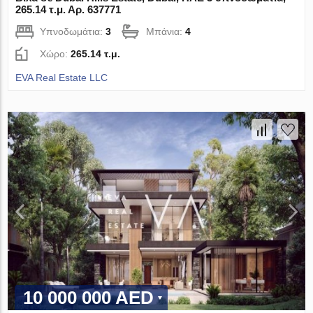
265.14 τ.μ. Αρ. 637771
Υπνοδωμάτια:
3
Μπάνια:
4
Χώρο:
265.14 τ.μ.
EVA Real Estate LLC
10 000 000 AED