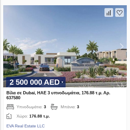
2 500 000 AED
Βίλα σε Dubai, ΗΑΕ 3 υπνοδωμάτια, 176.88 τ.μ. Αρ.
637580
Υπνοδωμάτια:
3
Μπάνια:
3
Χώρο:
176.88 τ.μ.
EVA Real Estate LLC