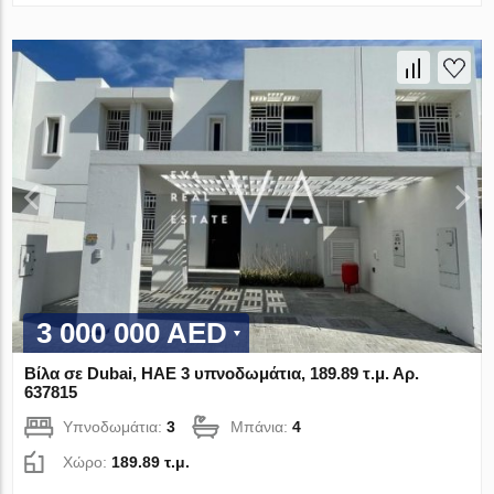
3 000 000 AED
Βίλα σε Dubai, ΗΑΕ 3 υπνοδωμάτια, 189.89 τ.μ. Αρ.
637815
Υπνοδωμάτια:
3
Μπάνια:
4
Χώρο:
189.89 τ.μ.