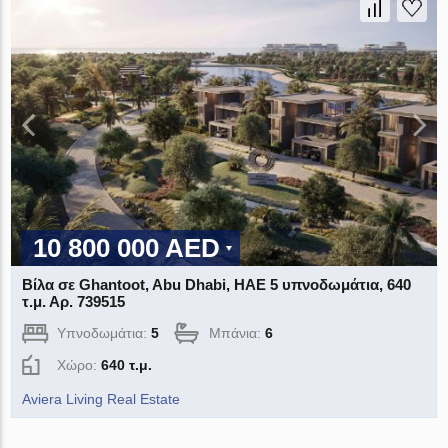
10 800 000 AED
Βίλα σε Ghantoot, Abu Dhabi, ΗΑΕ 5 υπνοδωμάτια, 640
τ.μ. Αρ. 739515
Υπνοδωμάτια:
5
Μπάνια:
6
Χώρο:
640 τ.μ.
Aviera Living Real Estate