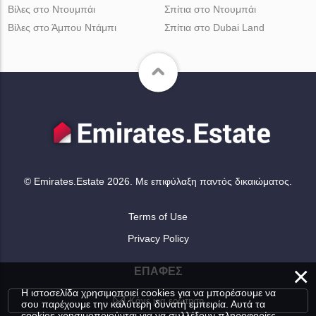
Βίλες στο Ντουμπάι
Σπίτια στο Ντουμπάι
Βίλες στο Άμπου Ντάμπι
Σπίτια στο Dubai Land
© Emirates.Estate 2026. Με επιφύλαξη παντός δικαιώματος.
Terms of Use
Privacy Policy
×
ΕΠΑΦΈΣ
Η ιστοσελίδα χρησιμοποιεί cookies για να μπορέσουμε να
Κάνε μια ερώτηση
σου παρέχουμε την καλύτερη δυνατή εμπειρία. Αυτά τα
cookies χρησιμοποιούνται για να συλλέξουν πληροφορίες