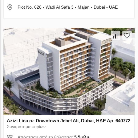
Plot No. 628 - Wadi Al Safa 3 - Majan - Dubai - UAE
Azizi Lina σε Downtown Jebel Ali, Dubai, ΗΑΕ Αρ. 640772
Συγκρότημα κτιρίων
Απόσταση από τη θάλασσα:
5.5 χλμ