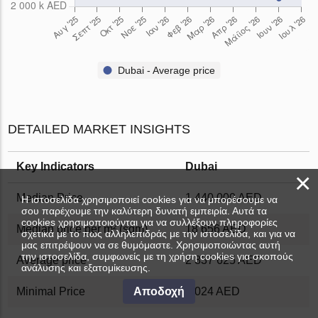
Dubai - Average price
DETAILED MARKET INSIGHTS
Key Indicators
Dubai
×
Median Price
1 440 000 AED
Η ιστοσελίδα χρησιμοποιεί cookies για να μπορέσουμε να
σου παρέχουμε την καλύτερη δυνατή εμπειρία. Αυτά τα
cookies χρησιμοποιούνται για να συλλέξουν πληροφορίες
Median price per m² (sqm)
18 656 AED
σχετικά με το πως αλληλεπιδράς με την ιστοσελίδα, και για να
μας επιτρέψουν να σε θυμόμαστε. Χρησιμοποιώντας αυτή
την ιστοσελίδα, συμφωνείς με τη χρήση cookies για σκοπούς
Average price
2 837 625 AED
ανάλυσης και εξατομίκευσης.
Αποδοχή
Minimal Price
2 024 AED