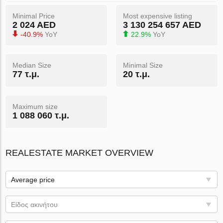
Minimal Price
Most expensive listing
2 024 AED
3 130 254 657 AED
-40.9%
YoY
22.9%
YoY
Median Size
Minimal Size
77 τ.μ.
20 τ.μ.
Maximum size
1 088 060 τ.μ.
REALESTATE MARKET OVERVIEW
Average price
Είδος ακινήτου