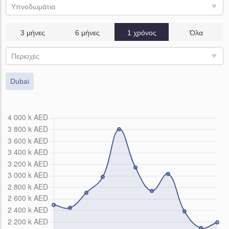
Υπνοδωμάτια
3 μήνες
6 μήνες
1 χρόνος
Όλα
Περιοχές
Dubai