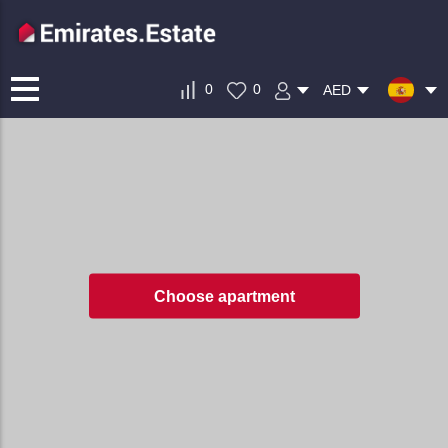
0
0
AED
Choose apartment