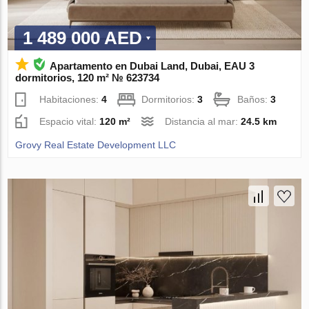
1 489 000 AED
Apartamento en Dubai Land, Dubai, EAU 3
dormitorios, 120 m² № 623734
Habitaciones:
4
Dormitorios:
3
Baños:
3
Espacio vital:
120 m²
Distancia al mar:
24.5 km
Grovy Real Estate Development LLC