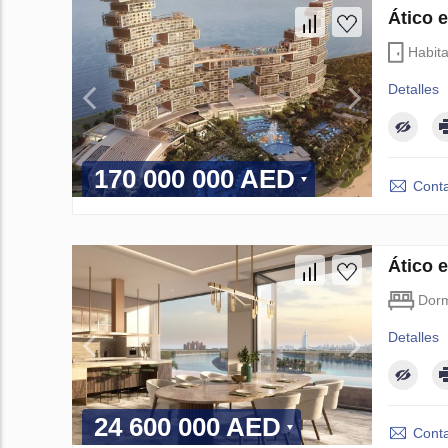
Ático 
Habit
Detalles
170 000 000 AED
Conta
Ático 
Dorm
Detalles
24 600 000 AED
Conta