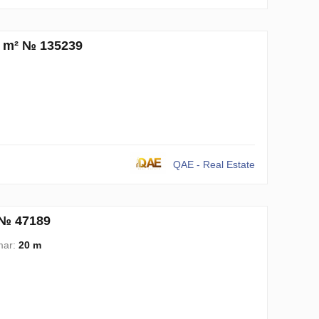
6 m² № 135239
QAE - Real Estate
 № 47189
mar:
20 m