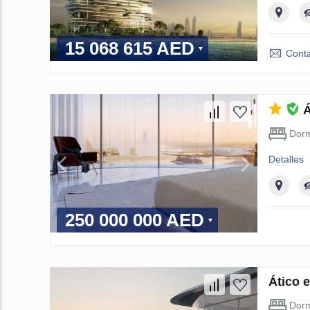
15 068 615 AED
Conta
Á
Dorm
Detalles
250 000 000 AED
Ático 
Dorm