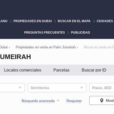
LANO
PROPIEDADES EN DUBAI
BUSCAR EN EL MAPA
CIUDADES
PREGUNTAS FRECUENTES
PUBLICIDAD
Dubai
›
Propiedades en venta en Palm Jumeirah
›
Áticos en venta en 
JUMEIRAH
Locales comerciales
Parcelas
Buscar por ID
Dormitorios
Precio, AED
Most
Búsqueda avanzada
Reajustar