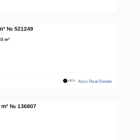
 m² № 521249
93 m²
Azco Real Estate
9 m² № 136807