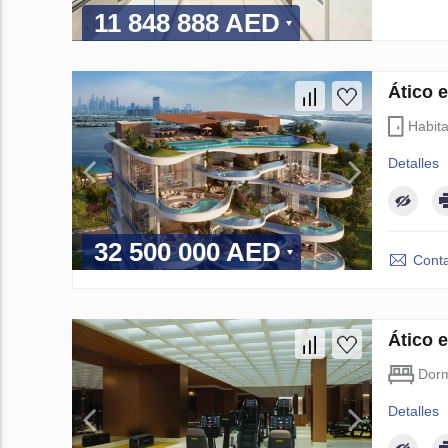
11 848 888 AED
Ático 
Habit
Detalles
32 500 000 AED
Conta
Ático 
Dorm
Detalles