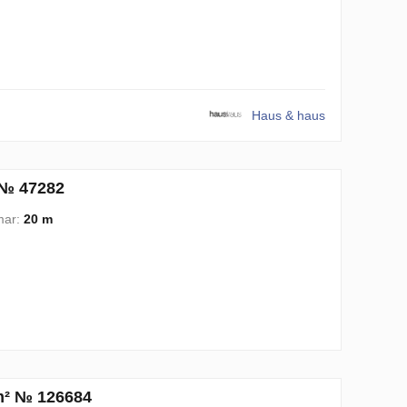
Haus & haus
 № 47282
mar:
20 m
 m² № 126684