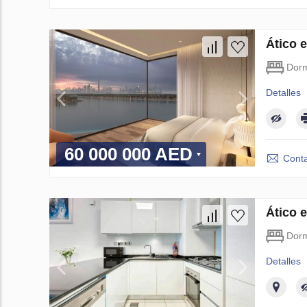
Ático 
Dorm
Detalles
60 000 000 AED
Conta
Ático 
Dorm
Detalles