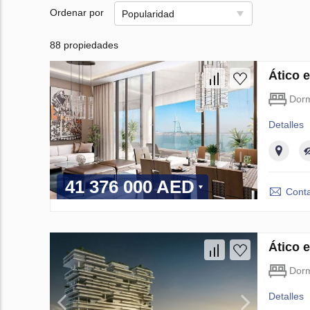
Ordenar por
Popularidad
88 propiedades
Ático 
Dorm
Detalles
41 376 000 AED
Conta
Ático 
Dorm
Detalles