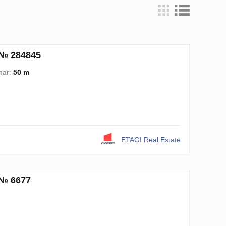
 № 284845
mar:
50 m
ETAGI Real Estate
 № 6677