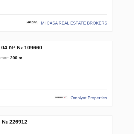
Mi CASA REAL ESTATE BROKERS
3104 m² № 109660
l mar:
200 m
Omniyat Properties
² № 226912