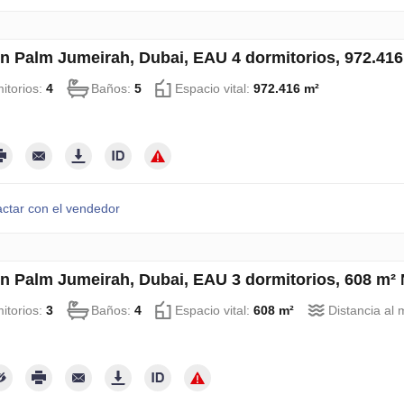
en Palm Jumeirah, Dubai, EAU 4 dormitorios, 972.41
itorios:
4
Baños:
5
Espacio vital:
972.416 m²
ctar con el vendedor
en Palm Jumeirah, Dubai, EAU 3 dormitorios, 608 m²
itorios:
3
Baños:
4
Espacio vital:
608 m²
Distancia al 