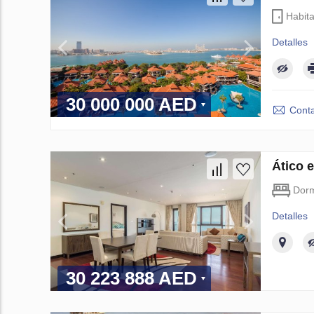
Habit
Detalles
30 000 000 AED
Conta
Ático 
Dorm
Detalles
30 223 888 AED