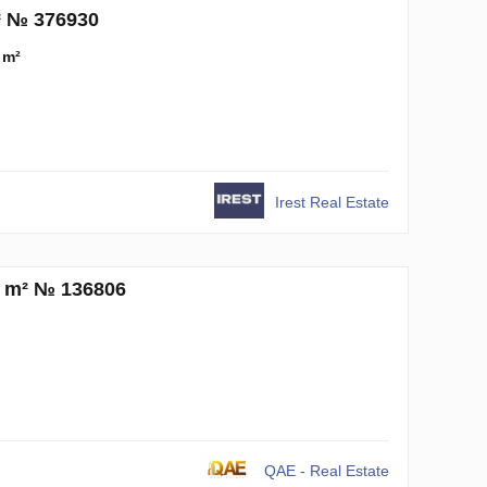
² № 376930
 m²
Irest Real Estate
1 m² № 136806
QAE - Real Estate