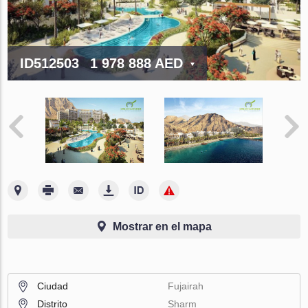
ID512503
1 978 888 AED
Mostrar en el mapa
Ciudad
Fujairah
Distrito
Sharm