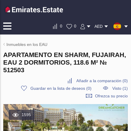
0
0
AED
Inmuebles en los EAU
APARTAMENTO EN SHARM, FUJAIRAH,
EAU 2 DORMITORIOS, 118.6 M² №
512503
Añadir a la comparación
(
0
)
Guardar en la lista de deseos
(
0
)
Visto (1)
Ofrezca su precio
1595