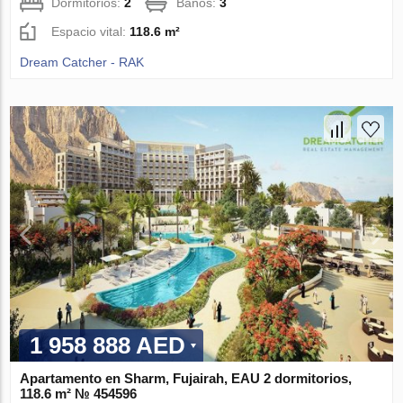
Dormitorios:
2
Baños:
3
Espacio vital:
118.6 m²
Dream Catcher - RAK
1 958 888 AED
Apartamento en Sharm, Fujairah, EAU 2 dormitorios,
118.6 m² № 454596