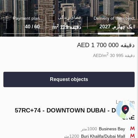
فضای زندگی
Payment plan
Delivery of the object
2
I یک چهارم, 2027
60 / 40
دقیقه 129 m
دقیقه 1 700 000 AED
2
دقیقه 30 995 AED/m
Request objects
Location
57RC+74 - DOWNTOWN DUBAI - DUBAI -
UAE
Business Bay
1000متر
Burj Khalifa/Dubai Mall
1200متر