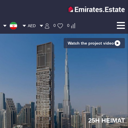
0
0
AED
Watch the project video
25H HEIMAT