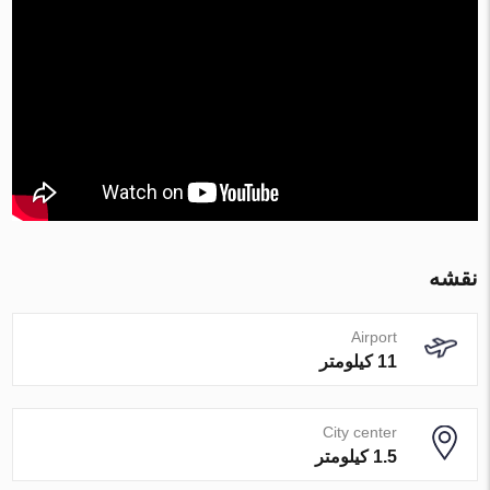
نقشه
Airport
11 کیلومتر
City center
1.5 کیلومتر