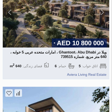
10 800 000 AED
ویلا در Ghantoot، Abu Dhabi ، امارات متحده عربی 5 خوابه ،
640 متر مربع. شماره 739515
2
اتاق خواب:
5
حمام:
6
فضای زندگی:
640 m
Aviera Living Real Estate