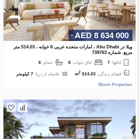
8 634 000 AED
ویلا در Abu Dhabi ، امارات متحده عربی 6 خوابه ، 514.03 متر
مربع. شماره 739763
اتاقها:
7
اتاق خواب:
6
حمام:
6
2
فضای زندگی:
514.03 m
فاصله از دریا:
7 کیلومتر
Bloom Properties