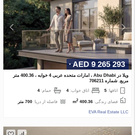
9 265 293 AED
ویلا در Abu Dhabi ، امارات متحده عربی 4 خوابه ، 400.36 متر
مربع. شماره 706211
اتاقها:
5
اتاق خواب:
4
حمام:
4
2
فضای زندگی:
400.36 m
فاصله از دریا:
700 متر
EVA Real Estate LLC