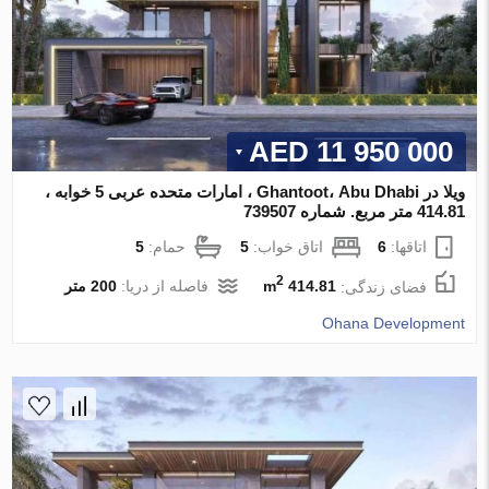
11 950 000 AED
ویلا در Ghantoot، Abu Dhabi ، امارات متحده عربی 5 خوابه ،
414.81 متر مربع. شماره 739507
اتاقها:
6
اتاق خواب:
5
حمام:
5
2
فضای زندگی:
414.81 m
فاصله از دریا:
200 متر
Ohana Development