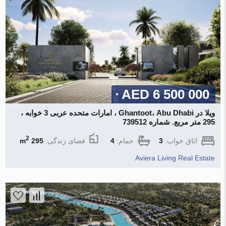
6 500 000 AED
ویلا در Ghantoot، Abu Dhabi ، امارات متحده عربی 3 خوابه ،
295 متر مربع. شماره 739512
2
اتاق خواب:
3
حمام:
4
فضای زندگی:
295 m
Aviera Living Real Estate