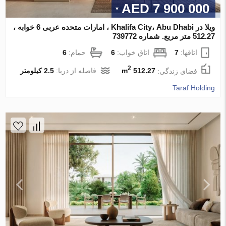
7 900 000 AED
ویلا در Khalifa City، Abu Dhabi ، امارات متحده عربی 6 خوابه ،
512.27 متر مربع. شماره 739772
اتاقها:
7
اتاق خواب:
6
حمام:
6
2
فضای زندگی:
512.27 m
فاصله از دریا:
2.5 کیلومتر
Taraf Holding