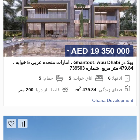
19 350 000 AED
ویلا در Ghantoot، Abu Dhabi ، امارات متحده عربی 5 خوابه ،
479.84 متر مربع. شماره 739503
اتاقها:
6
اتاق خواب:
5
حمام:
5
2
فضای زندگی:
479.84 m
فاصله از دریا:
200 متر
Ohana Development