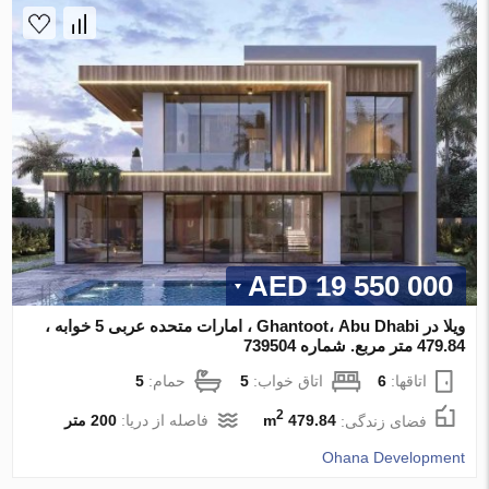
19 550 000 AED
ویلا در Ghantoot، Abu Dhabi ، امارات متحده عربی 5 خوابه ،
479.84 متر مربع. شماره 739504
اتاقها:
6
اتاق خواب:
5
حمام:
5
2
فضای زندگی:
479.84 m
فاصله از دریا:
200 متر
Ohana Development