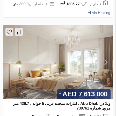
2
فضای زندگی:
1865.77 m
فاصله از دریا:
300 متر
Al Ain Holding
7 613 000 AED
ویلا در Abu Dhabi ، امارات متحده عربی 5 خوابه ، 426.7 متر
مربع. شماره 739761