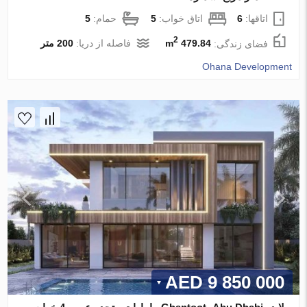
اتاقها:
6
اتاق خواب:
5
حمام:
5
2
فضای زندگی:
479.84 m
فاصله از دریا:
200 متر
Ohana Development
9 850 000 AED