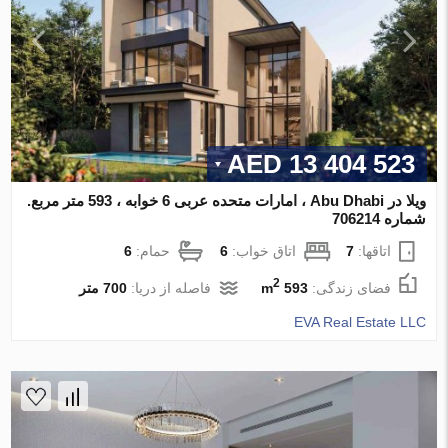
13 404 523 AED
ویلا در Abu Dhabi ، امارات متحده عربی 6 خوابه ، 593 متر مربع.
شماره 706214
اتاقها:
7
اتاق خواب:
6
حمام:
6
2
فضای زندگی:
593 m
فاصله از دریا:
700 متر
EVA Real Estate LLC