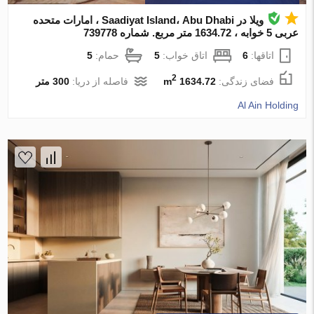
ویلا در Saadiyat Island، Abu Dhabi ، امارات متحده
عربی 5 خوابه ، 1634.72 متر مربع. شماره 739778
اتاقها:
6
اتاق خواب:
5
حمام:
5
2
فضای زندگی:
1634.72 m
فاصله از دریا:
300 متر
Al Ain Holding