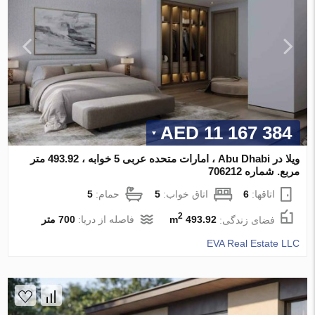
11 167 384 AED
ویلا در Abu Dhabi ، امارات متحده عربی 5 خوابه ، 493.92 متر
مربع. شماره 706212
اتاقها:
6
اتاق خواب:
5
حمام:
5
2
فضای زندگی:
493.92 m
فاصله از دریا:
700 متر
EVA Real Estate LLC