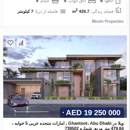
اتاقها:
6
اتاق خواب:
5
حمام:
5
2
فضای زندگی:
426.7 m
فاصله از دریا:
7 کیلومتر
Bloom Properties
19 250 000 AED
ویلا در Ghantoot، Abu Dhabi ، امارات متحده عربی 5 خوابه ،
479.84 متر مربع. شماره 739502