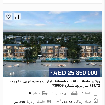
25 850 000 AED
ویلا در Ghantoot، Abu Dhabi ، امارات متحده عربی 6 خوابه ،
719.72 متر مربع. شماره 739505
اتاقها:
7
اتاق خواب:
6
حمام:
6
2
فضای زندگی:
719.72 m
فاصله از دریا:
200 متر