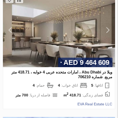
9 464 609 AED
ویلا در Abu Dhabi ، امارات متحده عربی 4 خوابه ، 418.71 متر
مربع. شماره 706210
اتاقها:
5
اتاق خواب:
4
حمام:
4
2
فضای زندگی:
418.71 m
فاصله از دریا:
700 متر
EVA Real Estate LLC