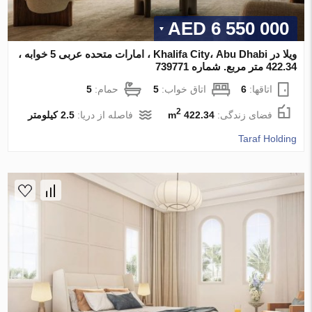
6 550 000 AED
ویلا در Khalifa City، Abu Dhabi ، امارات متحده عربی 5 خوابه ،
422.34 متر مربع. شماره 739771
اتاقها:
6
اتاق خواب:
5
حمام:
5
2
فضای زندگی:
422.34 m
فاصله از دریا:
2.5 کیلومتر
Taraf Holding