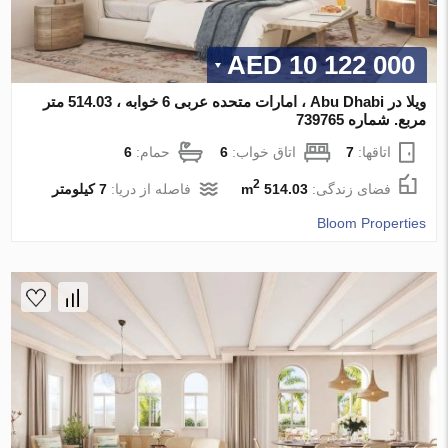
10 122 000 AED
ویلا در Abu Dhabi ، امارات متحده عربی 6 خوابه ، 514.03 متر
مربع. شماره 739765
اتاقها:
7
اتاق خواب:
6
حمام:
6
2
فضای زندگی:
514.03 m
فاصله از دریا:
7 کیلومتر
Bloom Properties