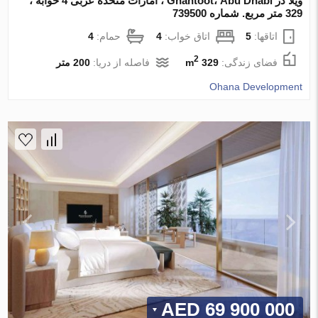
ویلا در Ghantoot، Abu Dhabi ، امارات متحده عربی 4 خوابه ،
329 متر مربع. شماره 739500
اتاقها:
5
اتاق خواب:
4
حمام:
4
2
فضای زندگی:
329 m
فاصله از دریا:
200 متر
Ohana Development
69 900 000 AED