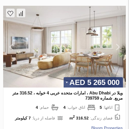
5 265 000 AED
ویلا در Abu Dhabi ، امارات متحده عربی 4 خوابه ، 316.52 متر
مربع. شماره 739759
اتاقها:
5
اتاق خواب:
4
حمام:
4
2
فضای زندگی:
316.52 m
فاصله از دریا:
7 کیلومتر
Bloom Properties