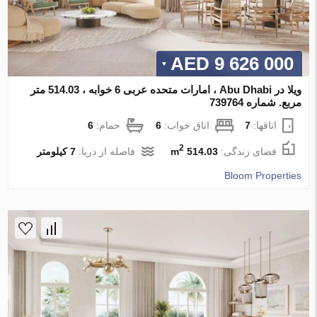
9 626 000 AED
ویلا در Abu Dhabi ، امارات متحده عربی 6 خوابه ، 514.03 متر
مربع. شماره 739764
اتاقها:
7
اتاق خواب:
6
حمام:
6
2
فضای زندگی:
514.03 m
فاصله از دریا:
7 کیلومتر
Bloom Properties