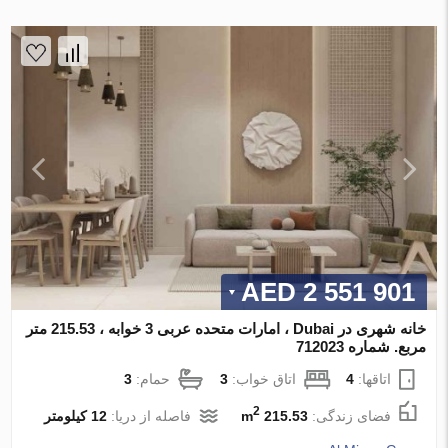
2 551 901 AED
خانه شهری در Dubai ، امارات متحده عربی 3 خوابه ، 215.53 متر
مربع. شماره 712023
اتاقها:
4
اتاق خواب:
3
حمام:
3
2
فضای زندگی:
215.53 m
فاصله از دریا:
12 کیلومتر