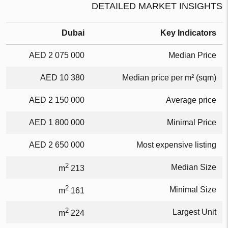
DETAILED MARKET INSIGHTS
Dubai
Key Indicators
2 075 000 AED
Median Price
10 380 AED
Median price per m² (sqm)
2 150 000 AED
Average price
1 800 000 AED
Minimal Price
2 650 000 AED
Most expensive listing
2
Median Size
213 m
2
Minimal Size
161 m
2
Largest Unit
224 m