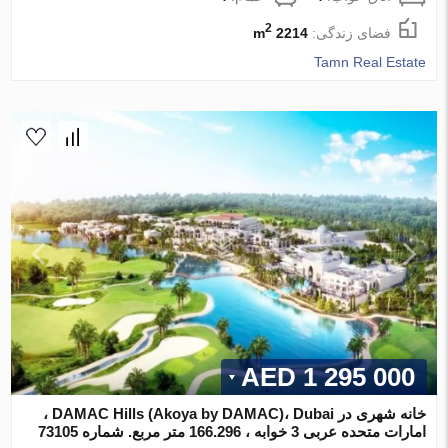
2
فضای زندگی:
2214 m
Tamn Real Estate
1 295 000 AED
خانه شهری در DAMAC Hills (Akoya by DAMAC)، Dubai ،
امارات متحده عربی 3 خوابه ، 166.296 متر مربع. شماره 73105