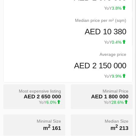
YoY
3.8%
Median price per m² (sqm)
10 380 AED
YoY
0.4%
Average price
2 150 000 AED
YoY
9.9%
Most expensive listing
Minimal Price
2 650 000 AED
1 800 000 AED
YoY
6.0%
YoY
28.6%
Minimal Size
Median Size
2
2
161 m
213 m