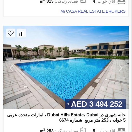
اتاق خواب:
4
فضای زندگی:
313 m
Mi CASA REAL ESTATE BROKERS
3 494 252 AED
خانه شهری در Dubai Hills Estate، Dubai ، امارات متحده عربی
5 خوابه ، 253 متر مربع. شماره 6674
2
اتاق خواب:
5
فضای زندگی:
253 m