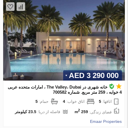
3 290 000 AED
خانه شهری در The Valley، Dubai ، امارات متحده عربی
4 خوابه ، 259 متر مربع. شماره 700582
اتاقها:
5
اتاق خواب:
4
حمام:
5
2
فضای زندگی:
259 m
فاصله از دریا:
23.5 کیلومتر
Emaar Properties