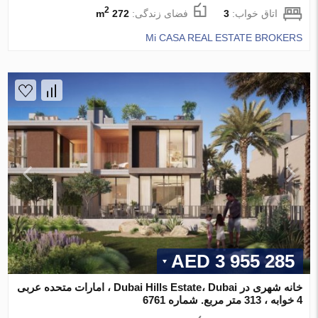
2
اتاق خواب:
3
فضای زندگی:
272 m
Mi CASA REAL ESTATE BROKERS
3 955 285 AED
خانه شهری در Dubai Hills Estate، Dubai ، امارات متحده عربی
4 خوابه ، 313 متر مربع. شماره 6761