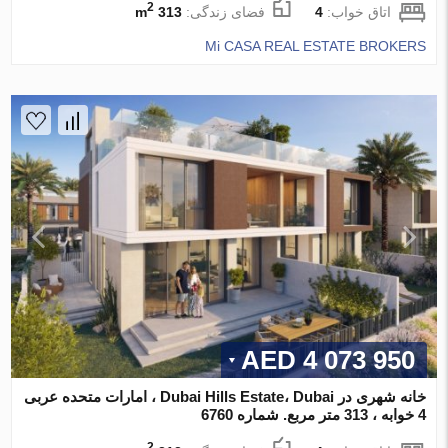
2
اتاق خواب:
4
فضای زندگی:
313 m
Mi CASA REAL ESTATE BROKERS
4 073 950 AED
خانه شهری در Dubai Hills Estate، Dubai ، امارات متحده عربی
4 خوابه ، 313 متر مربع. شماره 6760
2