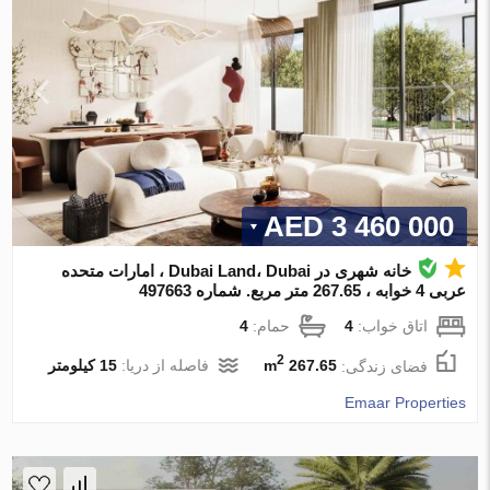
3 460 000 AED
خانه شهری در Dubai Land، Dubai ، امارات متحده
عربی 4 خوابه ، 267.65 متر مربع. شماره 497663
اتاق خواب:
4
حمام:
4
2
فضای زندگی:
267.65 m
فاصله از دریا:
15 کیلومتر
Emaar Properties