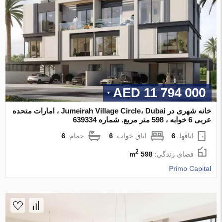
11 794 000 AED
خانه شهری در Jumeirah Village Circle، Dubai ، امارات متحده
عربی 6 خوابه ، 598 متر مربع. شماره 639334
اتاقها:
6
اتاق خواب:
6
حمام:
6
2
فضای زندگی:
598 m
Primo Capital