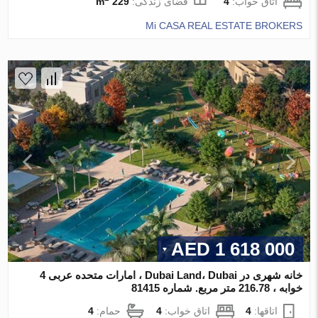
اتاق خواب:
4
فضای زندگی:
229 m
Mi CASA REAL ESTATE BROKERS
1 618 000 AED
خانه شهری در Dubai Land، Dubai ، امارات متحده عربی 4
خوابه ، 216.78 متر مربع. شماره 81415
اتاقها:
4
اتاق خواب:
4
حمام:
4