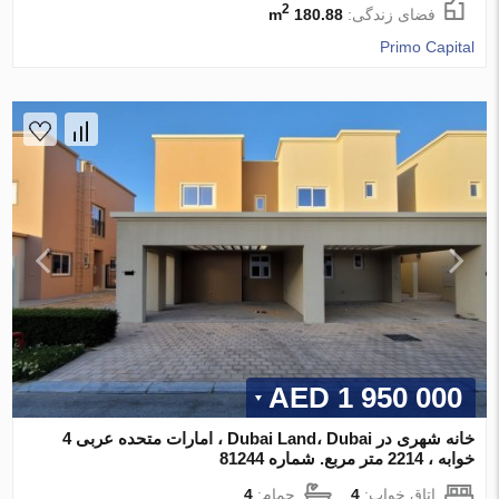
2
فضای زندگی:
180.88 m
Primo Capital
1 950 000 AED
خانه شهری در Dubai Land، Dubai ، امارات متحده عربی 4
خوابه ، 2214 متر مربع. شماره 81244
اتاق خواب:
4
حمام:
4