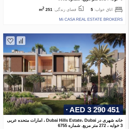
2
اتاق خواب:
5
فضای زندگی:
251 m
Mi CASA REAL ESTATE BROKERS
3 290 451 AED
خانه شهری در Dubai Hills Estate، Dubai ، امارات متحده عربی
3 خوابه ، 272 متر مربع. شماره 6755