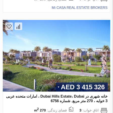
Mi CASA REAL ESTATE BROKERS
3 415 326 AED
خانه شهری در Dubai Hills Estate، Dubai ، امارات متحده عربی
3 خوابه ، 270 متر مربع. شماره 6756
2
اتاق خواب:
3
فضای زندگی:
270 m