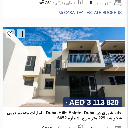
2
اتاق خواب:
5
فضای زندگی:
251 m
Mi CASA REAL ESTATE BROKERS
3 113 820 AED
خانه شهری در Dubai Hills Estate، Dubai ، امارات متحده عربی
4 خوابه ، 229 متر مربع. شماره 6652
2