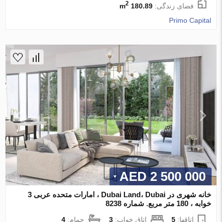
2
فضای زندگی:
180.89 m
Primo Capital
2 500 000 AED
خانه شهری در Dubai Land، Dubai ، امارات متحده عربی 3
خوابه ، 180 متر مربع. شماره 8238
اتاقها:
5
اتاق خواب:
3
حمام:
4