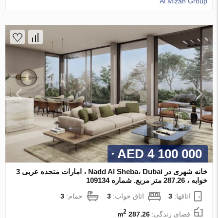
Al Mizan Group
4 100 000 AED
خانه شهری در Nadd Al Sheba، Dubai ، امارات متحده عربی 3
خوابه ، 287.26 متر مربع. شماره 109134
اتاقها:
3
اتاق خواب:
3
حمام:
3
2
فضای زندگی:
287.26 m