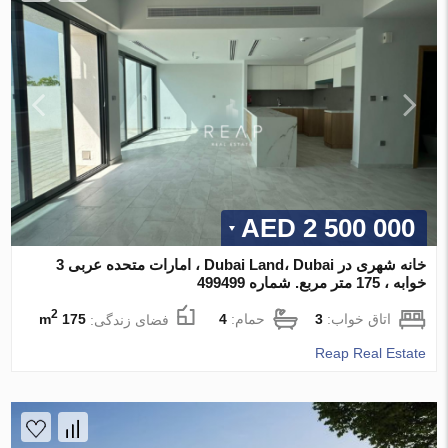
2 500 000 AED
خانه شهری در Dubai Land، Dubai ، امارات متحده عربی 3
خوابه ، 175 متر مربع. شماره 499499
2
اتاق خواب:
3
حمام:
4
فضای زندگی:
175 m
Reap Real Estate