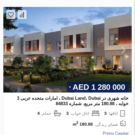
1 280 000 AED
خانه شهری در Dubai Land، Dubai ، امارات متحده عربی 3
خوابه ، 180.88 متر مربع. شماره 84833
اتاقها:
3
اتاق خواب:
3
حمام:
4
2
فضای زندگی:
180.88 m
Primo Capital