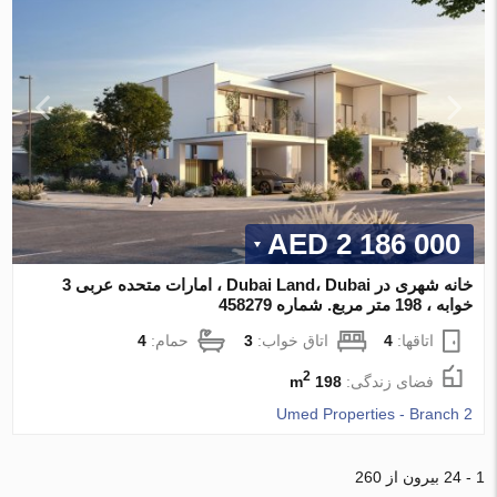
2 186 000 AED
خانه شهری در Dubai Land، Dubai ، امارات متحده عربی 3
خوابه ، 198 متر مربع. شماره 458279
اتاقها:
4
اتاق خواب:
3
حمام:
4
2
فضای زندگی:
198 m
Umed Properties - Branch 2
1 - 24 بیرون از 260