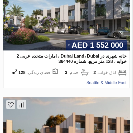
1 552 000 AED
خانه شهری در Dubai Land، Dubai ، امارات متحده عربی 2
خوابه ، 128 متر مربع. شماره 364440
2
اتاق خواب:
2
حمام:
3
فضای زندگی:
128 m
Seattle & Middle East