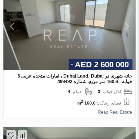
2 600 000 AED
خانه شهری در Dubai Land، Dubai ، امارات متحده عربی 3
خوابه ، 160.6 متر مربع. شماره 499492
اتاق خواب:
3
حمام:
4
2
فضای زندگی:
160.6 m
Reap Real Estate