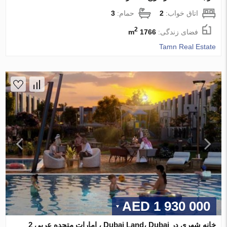
اتاق خواب:
2
حمام:
3
2
فضای زندگی:
1766 m
Tamn Real Estate
1 930 000 AED
خانه شهری در Dubai Land، Dubai ، امارات متحده عربی 2