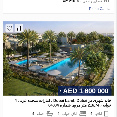
فضای زندگی:
216.78 m
Primo Capital
1 600 000 AED
خانه شهری در Dubai Land، Dubai ، امارات متحده عربی 4
خوابه ، 216.74 متر مربع. شماره 84834
اتاقها:
4
اتاق خواب:
4
حمام:
5