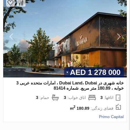
1 278 000 AED
خانه شهری در Dubai Land، Dubai ، امارات متحده عربی 3
خوابه ، 180.89 متر مربع. شماره 81414
اتاقها:
3
اتاق خواب:
3
حمام:
3
2
فضای زندگی:
180.89 m
Primo Capital