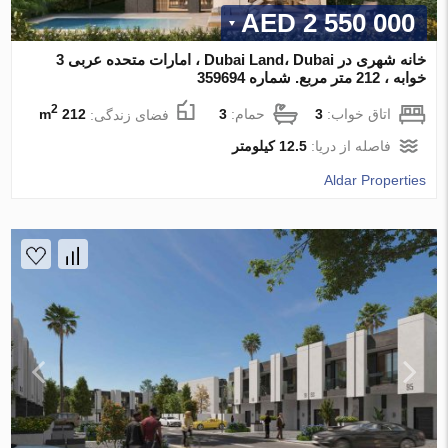
2 550 000 AED
خانه شهری در Dubai Land، Dubai ، امارات متحده عربی 3
خوابه ، 212 متر مربع. شماره 359694
2
اتاق خواب:
3
حمام:
3
فضای زندگی:
212 m
فاصله از دریا:
12.5 کیلومتر
Aldar Properties