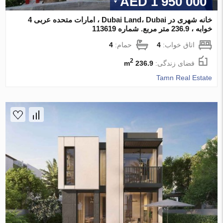
1 950 000 AED
خانه شهری در Dubai Land، Dubai ، امارات متحده عربی 4
خوابه ، 236.9 متر مربع. شماره 113619
اتاق خواب:
4
حمام:
4
2
فضای زندگی:
236.9 m
Tamn Real Estate