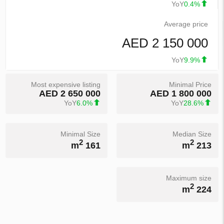
YoY
0.4%
Average price
2 150 000 AED
YoY
9.9%
Most expensive listing
Minimal Price
2 650 000 AED
1 800 000 AED
YoY
6.0%
YoY
28.6%
Minimal Size
Median Size
2
2
161 m
213 m
Maximum size
2
224 m