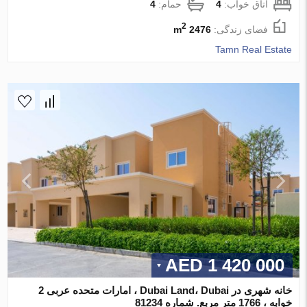
اتاق خواب:
4
حمام:
4
2
فضای زندگی:
2476 m
Tamn Real Estate
1 420 000 AED
خانه شهری در Dubai Land، Dubai ، امارات متحده عربی 2
خوابه ، 1766 متر مربع. شماره 81234