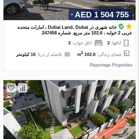
1 504 755 AED
خانه شهری در Dubai Land، Dubai ، امارات متحده
عربی 2 خوابه ، 102.6 متر مربع. شماره 247458
اتاقها:
2
اتاق خواب:
2
2
فضای زندگی:
102.6 m
فاصله از دریا:
16 کیلومتر
Reportage Properties