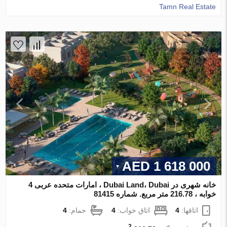
Tamn Real Estate
1 618 000 AED
خانه شهری در Dubai Land، Dubai ، امارات متحده عربی 4
خوابه ، 216.78 متر مربع. شماره 81415
اتاقها:
4
اتاق خواب:
4
حمام:
4
2