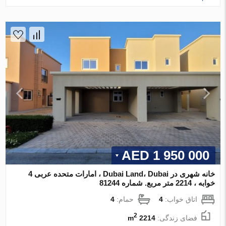
1 950 000 AED
خانه شهری در Dubai Land، Dubai ، امارات متحده عربی 4
خوابه ، 2214 متر مربع. شماره 81244
اتاق خواب:
4
حمام:
4
2
فضای زندگی:
2214 m