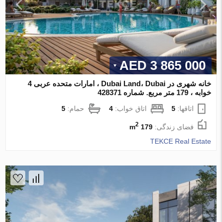
3 865 000 AED
خانه شهری در Dubai Land، Dubai ، امارات متحده عربی 4
خوابه ، 179 متر مربع. شماره 428371
اتاقها:
5
اتاق خواب:
4
حمام:
5
2
فضای زندگی:
179 m
TEKCE Real Estate