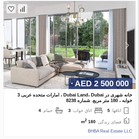
2 500 000 AED
خانه شهری در Dubai Land، Dubai ، امارات متحده عربی 3
خوابه ، 180 متر مربع. شماره 8238
اتاقها:
5
اتاق خواب:
3
حمام:
4
2
فضای زندگی:
180 m
BHBA Real Estate LLC