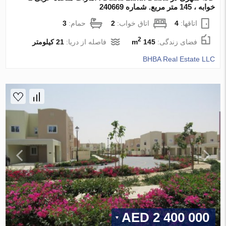
خوابه ، 145 متر مربع. شماره 240669
اتاقها:
4
اتاق خواب:
2
حمام:
3
2
فضای زندگی:
145 m
فاصله از دریا:
21 کیلومتر
BHBA Real Estate LLC
2 400 000 AED