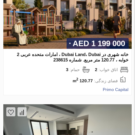
1 199 000 AED
خانه شهری در Dubai Land، Dubai ، امارات متحده عربی 2
خوابه ، 120.77 متر مربع. شماره 238615
اتاق خواب:
2
حمام:
3
2
فضای زندگی:
120.77 m
Primo Capital