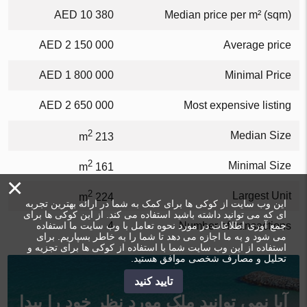
10 380 AED
Median price per m² (sqm)
2 150 000 AED
Average price
1 800 000 AED
Minimal Price
2 650 000 AED
Most expensive listing
2
Median Size
213 m
2
Minimal Size
161 m
×
2
Largest Unit
224 m
این وب سایت از کوکی ها برای کمک به شما در ارائه بهترین تجربه
ای که می توانید داشته باشید استفاده می کند. از این کوکی ها برای
جمع آوری اطلاعات در مورد نحوه تعامل با وب سایت ما استفاده
4
Number of transactions
می شود و به ما اجازه می دهد تا شما را به خاطر بسپاریم. برای
استفاده از این وب سایت شما با استفاده از کوکی ها برای تجزیه و
تحلیل و مصارف شخصی موافق هستید.
تایید کنید
آیا نمی توانید ملک مورد نظر خود را پیدا