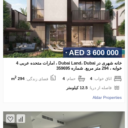
3 600 000 AED
خانه شهری در Dubai Land، Dubai ، امارات متحده عربی 4
خوابه ، 294 متر مربع. شماره 359695
2
اتاق خواب:
4
حمام:
4
فضای زندگی:
294 m
فاصله از دریا:
12.5 کیلومتر
Aldar Properties