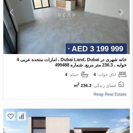
3 199 999 AED
خانه شهری در Dubai Land، Dubai ، امارات متحده عربی 4
خوابه ، 236.3 متر مربع. شماره 499488
اتاق خواب:
4
حمام:
4
2
فضای زندگی:
236.3 m
Reap Real Estate