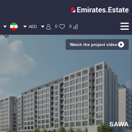
0
0
AED
Watch the project video
SAWA