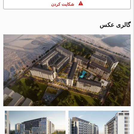
شكايت كردن
گالری عکس