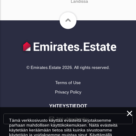
Landissa
© Emirates.Estate 2026. All rights reserved.
Terms of Use
Privacy Policy
YHTEYSTIEDOT
×
Jätä yhteydenotto
Tämä verkkosivusto käyttää evästeitä tarjotaksemme
parhaan mahdollisen käyttökokemuksen. Näitä evästeitä
käytetään keräämään tietoa siitä kuinka sivustoamme
käytetään ja voidaksemme muistaa sinut. Käyttämällä