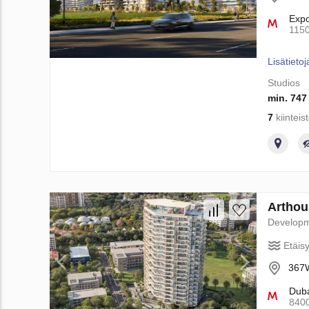
Exp
115
Lisätietoj
Studios
min. 747
7
kiinteis
Arthou
Develop
Etäis
367W
Duba
840