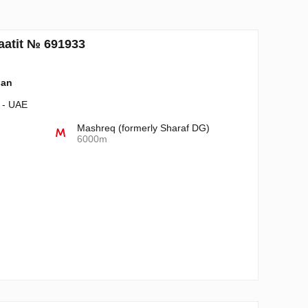
raatit № 691933
lan
i - UAE
Mashreq (formerly Sharaf DG)
6000m