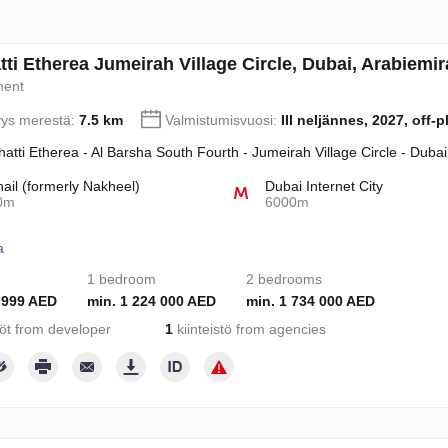
tti Etherea Jumeirah Village Circle, Dubai, Arabiemi
ment
yys merestä:
7.5 km
Valmistumisvuosi:
III neljännes, 2027, off-p
hatti Etherea - Al Barsha South Fourth - Jumeirah Village Circle - Duba
hail (formerly Nakheel)
Dubai Internet City
0m
6000m
a
1 bedroom
2 bedrooms
 999 AED
min. 1 224 000 AED
min. 1 734 000 AED
töt from developer
1
kiinteistö from agencies