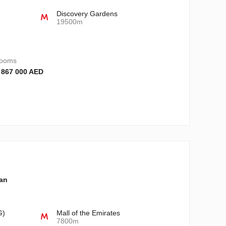
Discovery Gardens
19500m
rooms
 867 000 AED
lan
G)
Mall of the Emirates
7800m