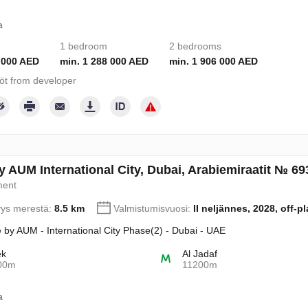
a
1 bedroom
2 bedrooms
 000 AED
min. 1 288 000 AED
min. 1 906 000 AED
töt from developer
y AUM International City, Dubai, Arabiemiraatit № 6
ment
yys merestä:
8.5 km
Valmistumisvuosi:
II neljännes, 2028, off-p
 by AUM - International City Phase(2) - Dubai - UAE
ek
Al Jadaf
00m
11200m
a