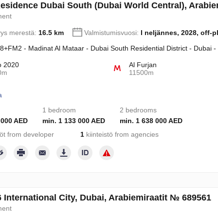
Residence Dubai South (Dubai World Central), Arabie
ment
yys merestä:
16.5 km
Valmistumisvuosi:
I neljännes, 2028, off-p
+FM2 - Madinat Al Mataar - Dubai South Residential District - Dubai 
o 2020
Al Furjan
0m
11500m
a
1 bedroom
2 bedrooms
 000 AED
min. 1 133 000 AED
min. 1 638 000 AED
töt from developer
1
kiinteistö from agencies
 International City, Dubai, Arabiemiraatit № 689561
ment