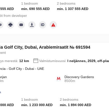
1 bedroom
2 bedrooms
 555 AED
min. 690 555 AED
min. 1 337 555 AED
töt from developer
a Golf City, Dubai, Arabiemiraatit № 691594
ment
yys merestä:
12 km
Valmistumisvuosi:
I neljännes, 2029, off-pla
ncia - Golf City - Dubai - UAE
urjan
Discovery Gardens
0m
8500m
a
1 bedroom
2 bedrooms
 000 AED
min. 1 233 000 AED
min. 1 894 000 AED