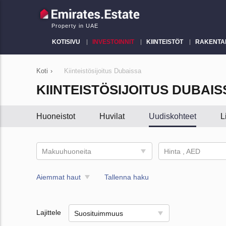
Property in UAE
KOTISIVU
INVESTOINNIT
KIINTEISTÖT
RAKENTA
Koti
›
Kiinteistösijoitus Dubaissa
KIINTEISTÖSIJOITUS DUBAIS
Huoneistot
Huvilat
Uudiskohteet
L
Makuuhuoneita
Hinta , AED
Aiemmat haut
Tallenna haku
Lajittele
Suosituimmuus