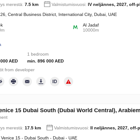
yys merestä:
7.5 km
Valmistumisvuosi:
IV neljännes, 2027, off-p
 26, Central Business District, International City, Dubai, UAE
ek
Al Jadaf
0m
10000m
a
1 bedroom
 000 AED
min. 896 000 AED
töt from developer
Venice 15 Dubai South (Dubai World Central), Arabie
ment
yys merestä:
17.5 km
Valmistumisvuosi:
II neljännes, 2027, off-
i Venice 15 - Dubai South - Dubai - UAE