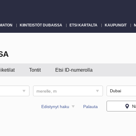
MATON
KIINTEISTÖT DUBAISSA
ETSI KARTALTA
KAUPUNGIT
SA
iiketilat
Tontit
Etsi ID-numerolla
merelle, m
Nä
Edistynyt haku
Palauta