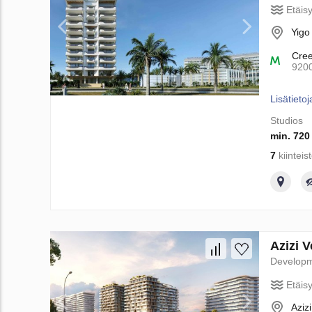
Etäis
Yigo
Cre
920
Lisätietoj
Studios
min. 720
7
kiinteis
Azizi 
Develop
Etäis
Aziz