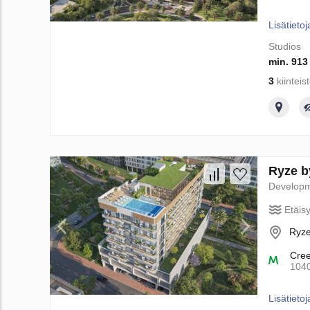
Lisätietoj
Studios
min. 913
3
kiinteis
Ryze b
Develop
Etäis
Ryze
Cre
104
Lisätietoj