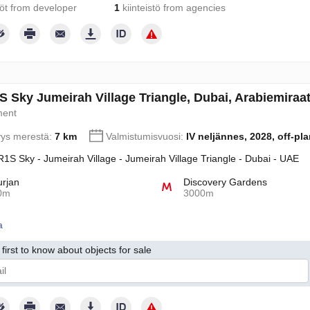
töt from developer
1
kiinteistö from agencies
 Sky Jumeirah Village Triangle, Dubai, Arabiemiraa
ment
yys merestä:
7 km
Valmistumisvuosi:
IV neljännes, 2028, off-pla
1S Sky - Jumeirah Village - Jumeirah Village Triangle - Dubai - UAE
urjan
Discovery Gardens
0m
3000m
a
first to know about objects for sale
an suostumukseni henkikökohtaisten tietojeni käsittelylle yksityisyysk