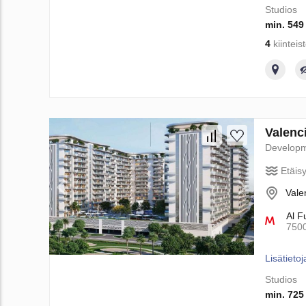
Studios
min. 549
4
kiinteis
Valenci
Develop
Etäis
Vale
Al F
750
Lisätietoj
Studios
min. 725