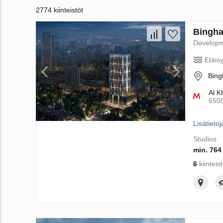
2774 kiinteistöt
Bingha
Develop
Etäis
Bing
Al K
650
Lisätietoj
Studios
min. 764
6
kiinteis