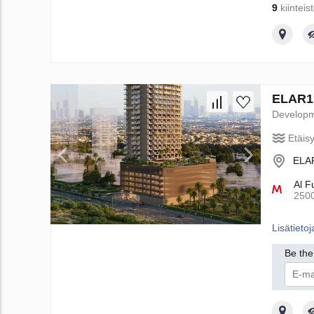
9
kiinteis
ELAR1S
Develop
Etäis
ELAR
Al F
250
Lisätietoj
Be the 
Ann