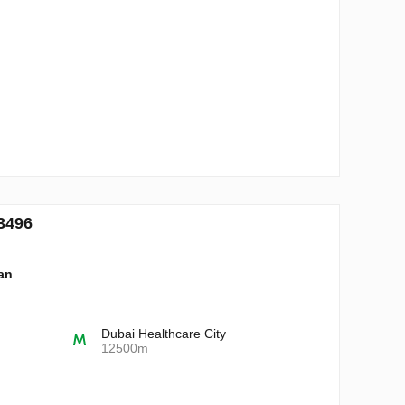
93496
lan
Dubai Healthcare City
12500m