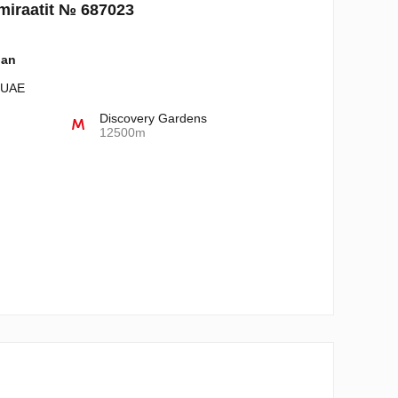
miraatit № 687023
lan
- UAE
Discovery Gardens
12500m