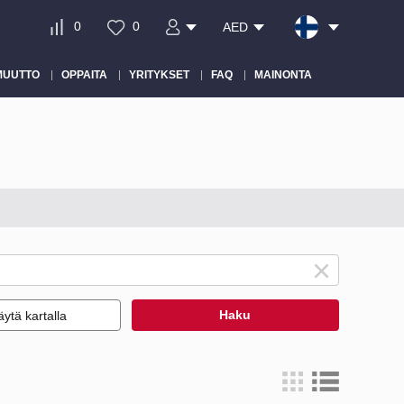
0
0
AED
MUUTTO
OPPAITA
YRITYKSET
FAQ
MAINONTA
Haku
ytä kartalla