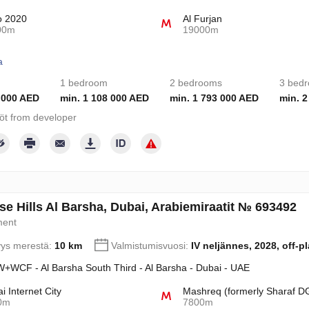
o 2020
Al Furjan
00m
19000m
a
1 bedroom
2 bedrooms
3 bed
 000 AED
min. 1 108 000 AED
min. 1 793 000 AED
min. 2
töt from developer
se Hills Al Barsha, Dubai, Arabiemiraatit № 693492
ment
yys merestä:
10 km
Valmistumisvuosi:
IV neljännes, 2028, off-p
+WCF - Al Barsha South Third - Al Barsha - Dubai - UAE
i Internet City
Mashreq (formerly Sharaf D
0m
7800m