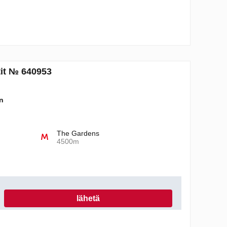
tit № 640953
n
The Gardens
4500m
lähetä
äytännön mukaisesti