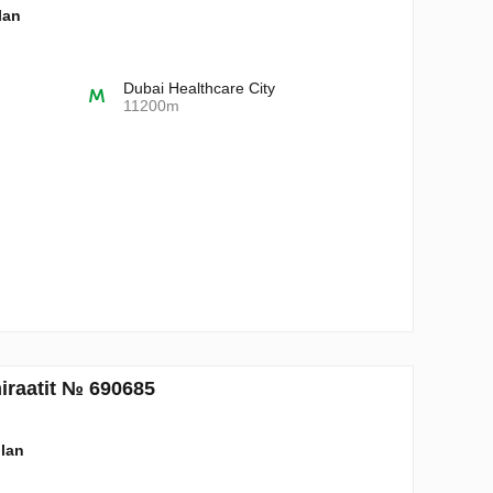
lan
Dubai Healthcare City
11200m
miraatit № 690685
plan