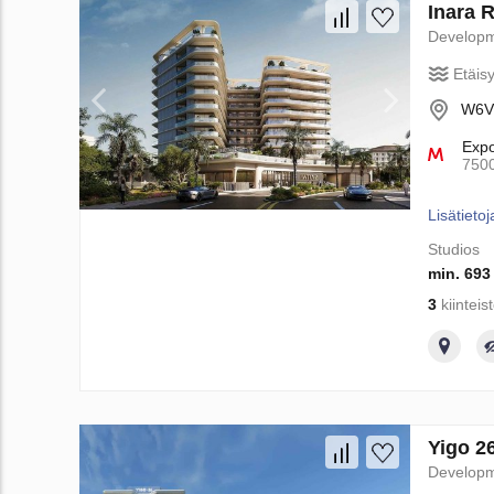
Inara 
Develop
Etäis
W6V8
Exp
750
Lisätietoj
Studios
min. 693
3
kiinteis
Yigo 26
Develop