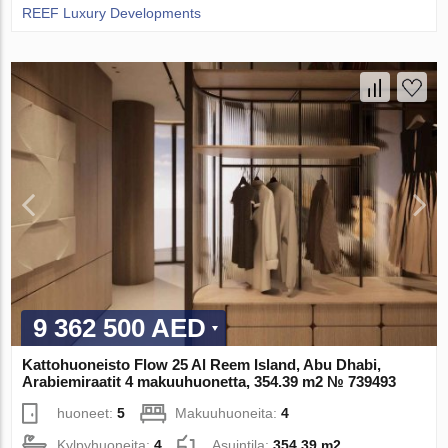
REEF Luxury Developments
9 362 500 AED
Kattohuoneisto Flow 25 Al Reem Island, Abu Dhabi,
Arabiemiraatit 4 makuuhuonetta, 354.39 m2 № 739493
huoneet:
5
Makuuhuoneita:
4
Kylpyhuoneita:
4
Asuintila:
354.39 m2