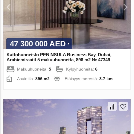
47 300 000 AED
Kattohuoneisto PENINSULA Business Bay, Dubai,
Arabiemiraatit 5 makuuhuonetta, 896 m2 № 47349
Makuuhuoneita:
5
Kylpyhuoneita:
6
Asuintila:
896 m2
Etäisyys merestä:
3.7 km