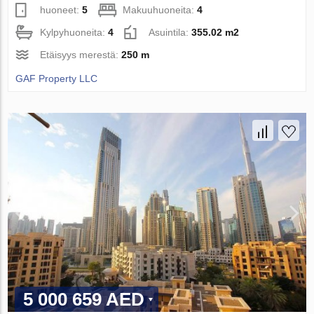
huoneet:
5
Makuuhuoneita:
4
Kylpyhuoneita:
4
Asuintila:
355.02 m2
Etäisyys merestä:
250 m
GAF Property LLC
5 000 659 AED