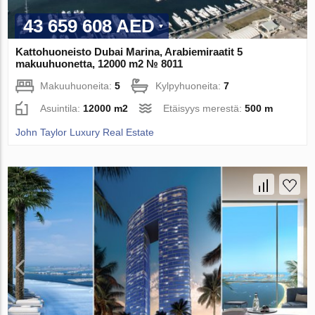
43 659 608 AED
Kattohuoneisto Dubai Marina, Arabiemiraatit 5
makuuhuonetta, 12000 m2 № 8011
Makuuhuoneita:
5
Kylpyhuoneita:
7
Asuintila:
12000 m2
Etäisyys merestä:
500 m
John Taylor Luxury Real Estate