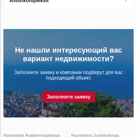
Asuinkompleksit
Не нашли интересующий вас
вариант недвижимости?
Заполните заявку и компании подберут для вас
подходящий объект.
Заполните заявку
Huoneistot Arabiemiraateissa
Huoneistot Jumeirahissa