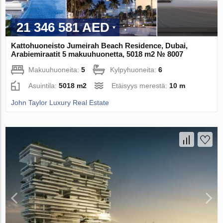
21 346 581 AED
Kattohuoneisto Jumeirah Beach Residence, Dubai,
Arabiemiraatit 5 makuuhuonetta, 5018 m2 № 8007
Makuuhuoneita:
5
Kylpyhuoneita:
6
Asuintila:
5018 m2
Etäisyys merestä:
10 m
John Taylor Luxury Real Estate