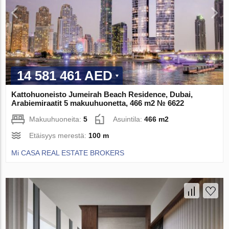
14 581 461 AED
Kattohuoneisto Jumeirah Beach Residence, Dubai,
Arabiemiraatit 5 makuuhuonetta, 466 m2 № 6622
Makuuhuoneita:
5
Asuintila:
466 m2
Etäisyys merestä:
100 m
Mi CASA REAL ESTATE BROKERS