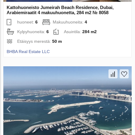
Kattohuoneisto Jumeirah Beach Residence, Dubai,
Arabiemiraatit 4 makuuhuonetta, 284 m2 № 8058
huoneet:
6
Makuuhuoneita:
4
Kylpyhuoneita:
6
Asuintila:
284 m2
Etäisyys merestä:
50 m
BHBA Real Estate LLC