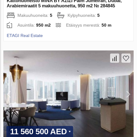
Kattohuoneisto MINA BY AZIZI Palm Jumeirah, Dubai,
Arabiemiraatit 5 makuuhuonetta, 950 m2 № 284845
Makuuhuoneita:
5
Kylpyhuoneita:
5
Asuintila:
950 m2
Etäisyys merestä:
50 m
ETAGI Real Estate
11 560 500 AED