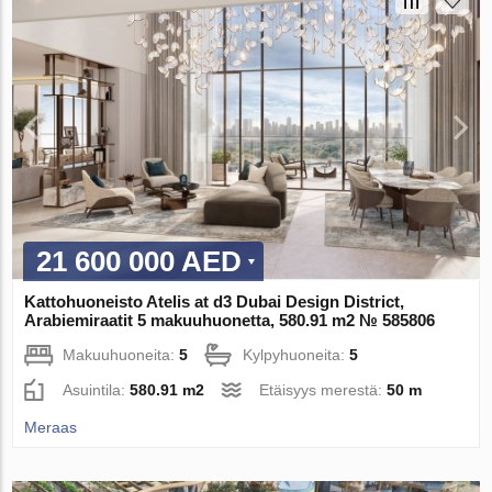
21 600 000 AED
Kattohuoneisto Atelis at d3 Dubai Design District,
Arabiemiraatit 5 makuuhuonetta, 580.91 m2 № 585806
Makuuhuoneita:
5
Kylpyhuoneita:
5
Asuintila:
580.91 m2
Etäisyys merestä:
50 m
Meraas