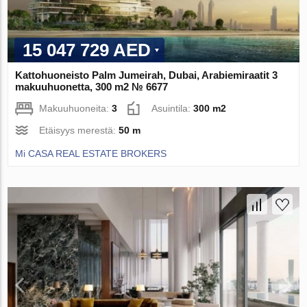
15 047 729 AED
Kattohuoneisto Palm Jumeirah, Dubai, Arabiemiraatit 3
makuuhuonetta, 300 m2 № 6677
Makuuhuoneita:
3
Asuintila:
300 m2
Etäisyys merestä:
50 m
Mi CASA REAL ESTATE BROKERS