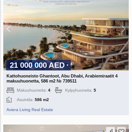
21 000 000 AED
Kattohuoneisto Ghantoot, Abu Dhabi, Arabiemiraatit 4
makuuhuonetta, 586 m2 № 739511
Makuuhuoneita:
4
Kylpyhuoneita:
5
Asuintila:
586 m2
Aviera Living Real Estate