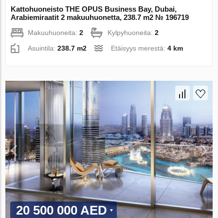
Kattohuoneisto THE OPUS Business Bay, Dubai,
Arabiemiraatit 2 makuuhuonetta, 238.7 m2 № 196719
Makuuhuoneita:
2
Kylpyhuoneita:
2
Asuintila:
238.7 m2
Etäisyys merestä:
4 km
20 500 000 AED