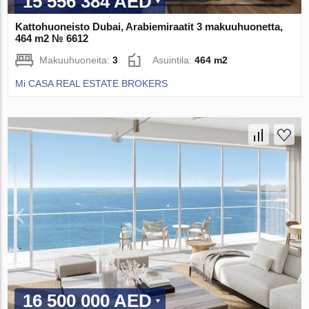
15 556 384 AED
Kattohuoneisto Dubai, Arabiemiraatit 3 makuuhuonetta,
464 m2 № 6612
Makuuhuoneita:
3
Asuintila:
464 m2
Mi CASA REAL ESTATE BROKERS
16 500 000 AED