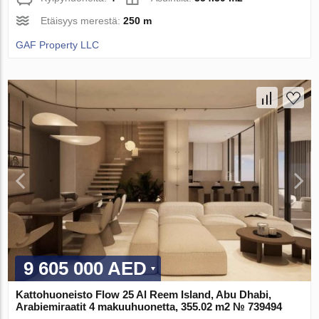
Etäisyys merestä:
250 m
GAF Property LLC
9 605 000 AED
Kattohuoneisto Flow 25 Al Reem Island, Abu Dhabi,
Arabiemiraatit 4 makuuhuonetta, 355.02 m2 № 739494