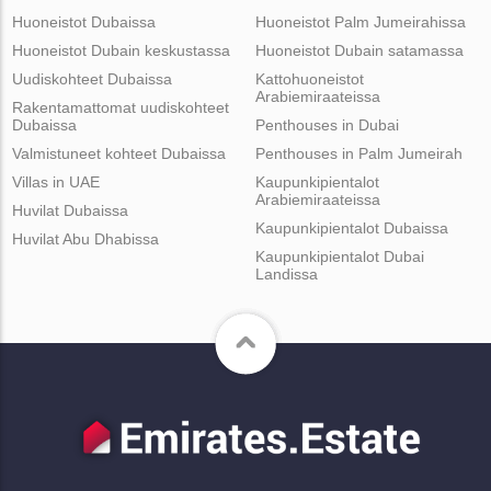
Huoneistot Dubaissa
Huoneistot Palm Jumeirahissa
Huoneistot Dubain keskustassa
Huoneistot Dubain satamassa
Uudiskohteet Dubaissa
Kattohuoneistot
Arabiemiraateissa
Rakentamattomat uudiskohteet
Dubaissa
Penthouses in Dubai
Valmistuneet kohteet Dubaissa
Penthouses in Palm Jumeirah
Villas in UAE
Kaupunkipientalot
Arabiemiraateissa
Huvilat Dubaissa
Kaupunkipientalot Dubaissa
Huvilat Abu Dhabissa
Kaupunkipientalot Dubai
Landissa