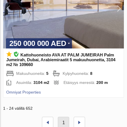
250 000 000 AED
Kattohuoneisto AVA AT PALM JUMEIRAH Palm
Jumeirah, Dubai, Arabiemiraatit 5 makuuhuonetta, 3104
m2 № 109660
Makuuhuoneita:
5
Kylpyhuoneita:
8
Asuintila:
3104 m2
Etäisyys merestä:
200 m
Omniyat Properties
1 - 24 välillä 652
1