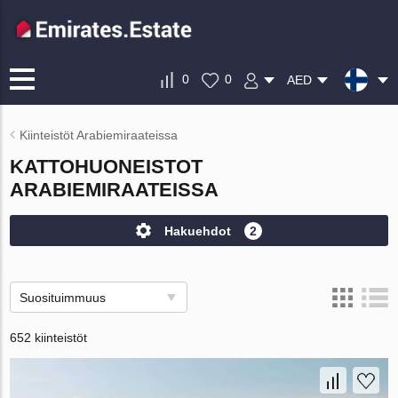
0
0
AED
Kiinteistöt Arabiemiraateissa
KATTOHUONEISTOT
ARABIEMIRAATEISSA
Hakuehdot
2
Suosituimmuus
652 kiinteistöt