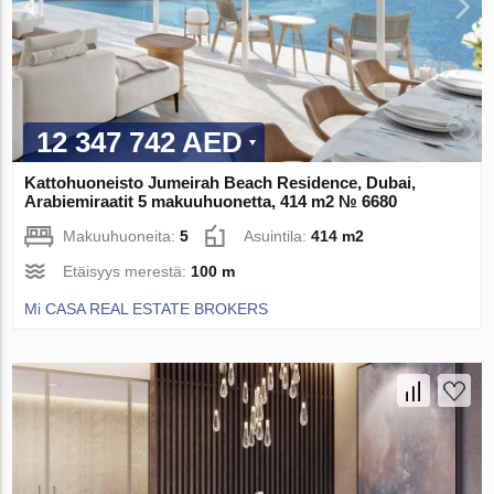
12 347 742 AED
Kattohuoneisto Jumeirah Beach Residence, Dubai,
Arabiemiraatit 5 makuuhuonetta, 414 m2 № 6680
Makuuhuoneita:
5
Asuintila:
414 m2
Etäisyys merestä:
100 m
Mi CASA REAL ESTATE BROKERS