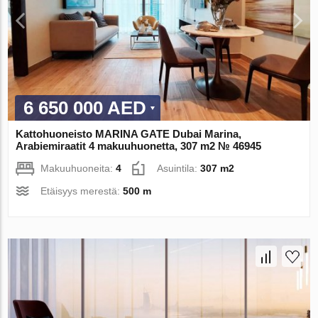
6 650 000 AED
Kattohuoneisto MARINA GATE Dubai Marina,
Arabiemiraatit 4 makuuhuonetta, 307 m2 № 46945
Makuuhuoneita:
4
Asuintila:
307 m2
Etäisyys merestä:
500 m