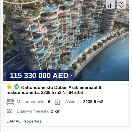
115 330 000 AED
Kattohuoneisto Dubai, Arabiemiraatit 6
makuuhuonetta, 2239.5 m2 № 645106
Makuuhuoneita:
6
Asuintila:
2239.5 m2
Etäisyys merestä:
2 km
DAMAC Properties