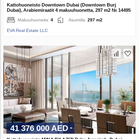
Kattohuoneisto Downtown Dubai (Downtown Burj
Dubai), Arabiemiraatit 4 makuuhuonetta, 297 m2 № 14495
Makuuhuoneita:
4
Asuintila:
297 m2
EVA Real Estate LLC
41 376 000 AED