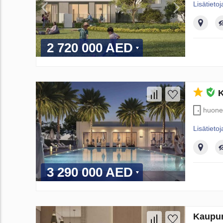
Lisätietoj
2 720 000 AED
K
huone
Lisätietoj
3 290 000 AED
Kaupun