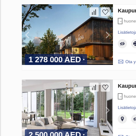
Kaupun
huone
Lisätietoj
1 278 000 AED
Ota y
Kaupun
huone
Lisätietoj
2 500 000 AED