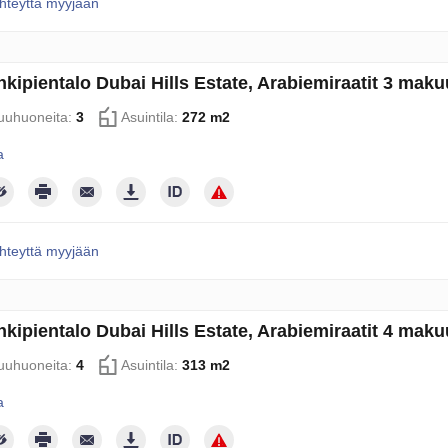
hteyttä myyjään
kipientalo Dubai Hills Estate, Arabiemiraatit 3 ma
uhuoneita:
3
Asuintila:
272 m2
a
hteyttä myyjään
kipientalo Dubai Hills Estate, Arabiemiraatit 4 ma
uhuoneita:
4
Asuintila:
313 m2
a