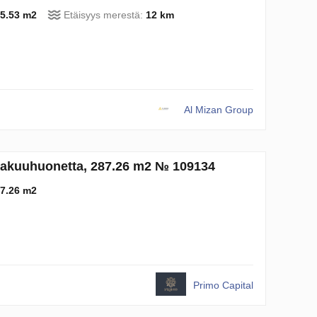
5.53 m2
Etäisyys merestä:
12 km
Al Mizan Group
 makuuhuonetta, 287.26 m2 № 109134
7.26 m2
Primo Capital