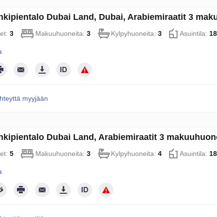
kipientalo Dubai Land, Dubai, Arabiemiraatit 3 ma
et:
3
Makuuhuoneita:
3
Kylpyhuoneita:
3
Asuintila:
18
a
hteyttä myyjään
kipientalo Dubai Land, Arabiemiraatit 3 makuuhuon
et:
5
Makuuhuoneita:
3
Kylpyhuoneita:
4
Asuintila:
18
a