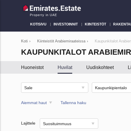
Property in UAE
KOTISIVU
INVESTOINNIT
KIINTEISTÖT
RAKENTA
Koti
›
Kiinteistöt Arabiemiraateissa
›
Kaupunkitalot Arabie
KAUPUNKITALOT ARABIEMIR
Huoneistot
Huvilat
Uudiskohteet
L
Sale
Kaupunkipientalo
Aiemmat haut
Tallenna haku
Lajittele
Suosituimmuus