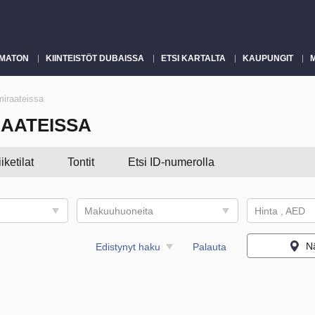
MATON
KIINTEISTÖT DUBAISSA
ETSI KARTALTA
KAUPUNGIT
miraateissa
AATEISSA
iiketilat
Tontit
Etsi ID-numerolla
Makuuhuoneita
Hinta , AED
Nä
Edistynyt haku
Palauta