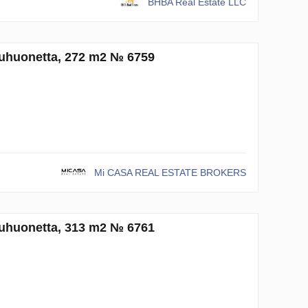
BHBA Real Estate LLC
kuuhuonetta, 272 m2 № 6759
Mi CASA REAL ESTATE BROKERS
kuuhuonetta, 313 m2 № 6761