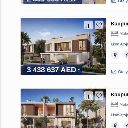
Ota y
Kaupun
Maku
Lisätietoj
3 438 637 AED
Ota y
Kaupun
Maku
Lisätietoj