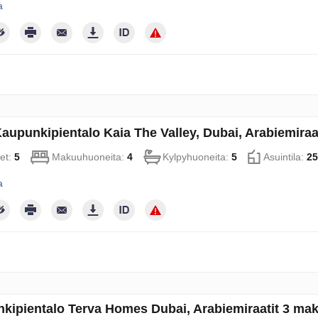
a
aupunkipientalo Kaia The Valley, Dubai, Arabiemira
et:
5
Makuuhuoneita:
4
Kylpyhuoneita:
5
Asuintila:
25
a
kipientalo Terva Homes Dubai, Arabiemiraatit 3 ma