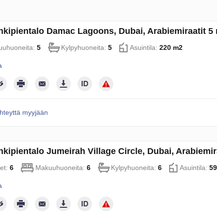
kipientalo Damac Lagoons, Dubai, Arabiemiraatit 
uhuoneita:
5
Kylpyhuoneita:
5
Asuintila:
220 m2
a
hteyttä myyjään
kipientalo Jumeirah Village Circle, Dubai, Arabiem
et:
6
Makuuhuoneita:
6
Kylpyhuoneita:
6
Asuintila:
59
a