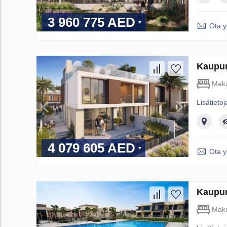
3 960 775 AED
Ota y
Kaupun
Maku
Lisätietoj
4 079 605 AED
Ota y
Kaupun
Maku