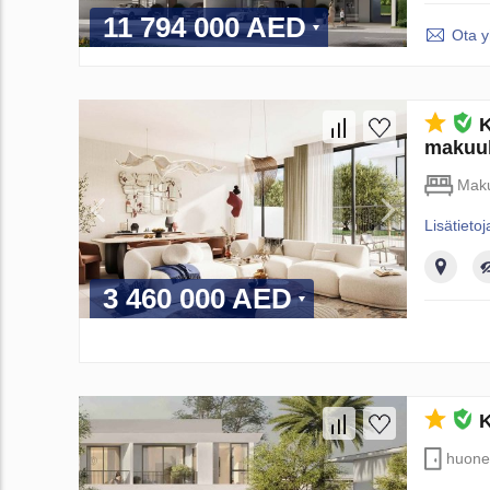
11 794 000 AED
Ota y
K
makuuh
Maku
Lisätietoj
3 460 000 AED
K
huone