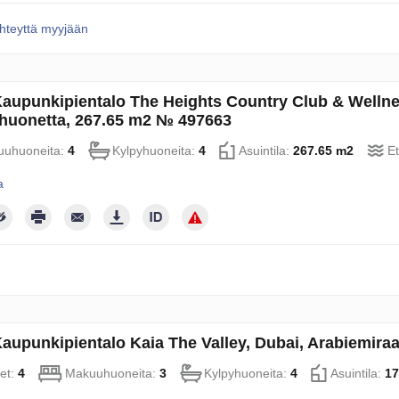
hteyttä myyjään
aupunkipientalo The Heights Country Club & Wellnes
uonetta, 267.65 m2 № 497663
uhuoneita:
4
Kylpyhuoneita:
4
Asuintila:
267.65 m2
E
a
aupunkipientalo Kaia The Valley, Dubai, Arabiemira
et:
4
Makuuhuoneita:
3
Kylpyhuoneita:
4
Asuintila:
17