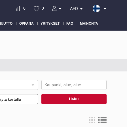
0
0
AED
MUUTTO
OPPAITA
YRITYKSET
FAQ
MAINONTA
Haku
ytä kartalla