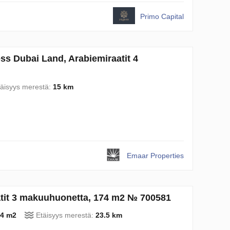
Primo Capital
s Dubai Land, Arabiemiraatit 4
täisyys merestä:
15 km
Emaar Properties
atit 3 makuuhuonetta, 174 m2 № 700581
4 m2
Etäisyys merestä:
23.5 km