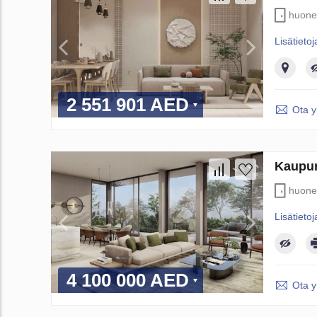
huone
Lisätietoj
2 551 901 AED
Ota y
Kaupun
huone
Lisätietoj
4 100 000 AED
Ota y