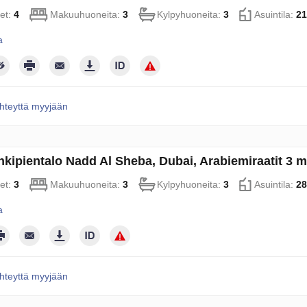
et:
4
Makuuhuoneita:
3
Kylpyhuoneita:
3
Asuintila:
21
a
hteyttä myyjään
kipientalo Nadd Al Sheba, Dubai, Arabiemiraatit 3
et:
3
Makuuhuoneita:
3
Kylpyhuoneita:
3
Asuintila:
28
a
hteyttä myyjään