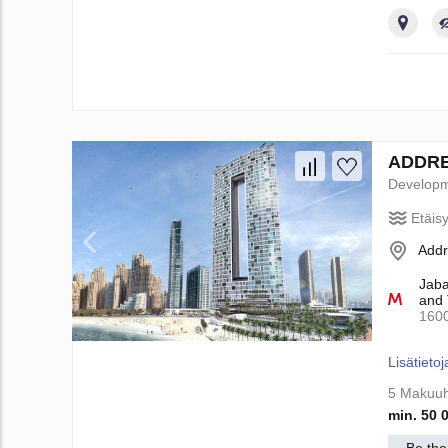
Ann
ADDRES
Develop
Etäis
Addr
Jaba
and 
160
Lisätietoj
5 Makuuh
min. 50 