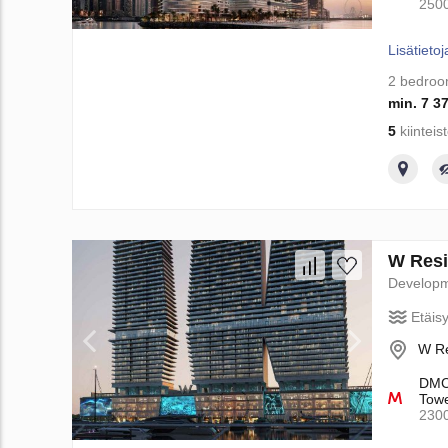
250
Lisätietoj
2 bedro
min. 7 3
5
kiinteis
W Resi
Develop
Etäis
W Re
DMCC
Towe
230