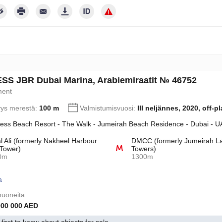
an suostumukseni henkikökohtaisten tietojeni käsittelylle yksityisyysk
S JBR Dubai Marina, Arabiemiraatit № 46752
ment
yys merestä:
100 m
Valmistumisvuosi:
III neljännes, 2020, off-p
ess Beach Resort - The Walk - Jumeirah Beach Residence - Dubai - U
l Ali (formerly Nakheel Harbour
DMCC (formerly Jumeirah L
Tower)
Towers)
0m
1300m
a
uoneita
000 000 AED