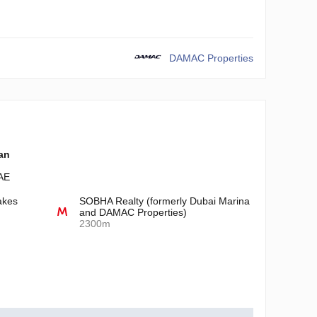
äytännön mukaisesti
DAMAC Properties
lan
AE
akes
SOBHA Realty (formerly Dubai Marina
and DAMAC Properties)
2300m