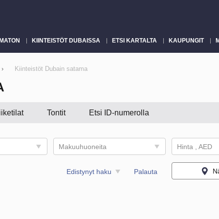
MATON
KIINTEISTÖT DUBAISSA
ETSI KARTALTA
KAUPUNGIT
›
Kiinteistöt Dubain satama
A
iiketilat
Tontit
Etsi ID-numerolla
Makuuhuoneita
Hinta , AED
Nä
Edistynyt haku
Palauta