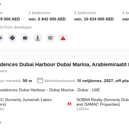
a
om
2 bedrooms
3 bedrooms
4 b
79 000 AED
min. 6 842 000 AED
min. 10 634 000 AED
min
töt from developer
dences Dubai Harbour Dubai Marina, Arabiemiraatit
ment
yys merestä:
50 m
Valmistumisvuosi:
IV neljännes, 2027, off-pla
sidences Dubai Harbour - Dubai Marina - Dubai - UAE
 (formerly Jumeirah Lakes
SOBHA Realty (formerly Dub
rs)
and DAMAC Properties)
0m
1400m
a