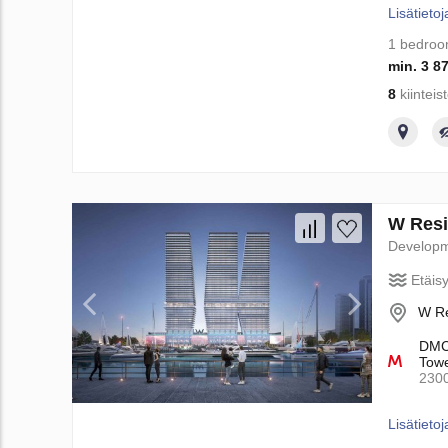
Lisätietoj
1 bedro
min. 3 8
8
kiinteis
W Resi
Develop
Etäis
W Re
DMCC
Towe
230
Lisätietoj