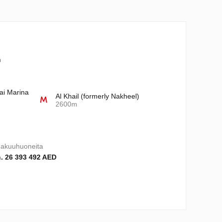
n
ai Marina
Al Khail (formerly Nakheel)
2600m
akuuhuoneita
. 26 393 492 AED