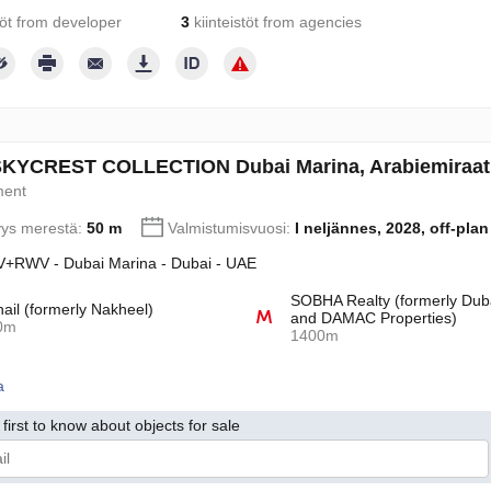
töt from developer
3
kiinteistöt from agencies
KYCREST COLLECTION Dubai Marina, Arabiemiraat
ment
yys merestä:
50 m
Valmistumisvuosi:
I neljännes, 2028, off-plan
+RWV - Dubai Marina - Dubai - UAE
SOBHA Realty (formerly Dub
hail (formerly Nakheel)
and DAMAC Properties)
0m
1400m
a
first to know about objects for sale