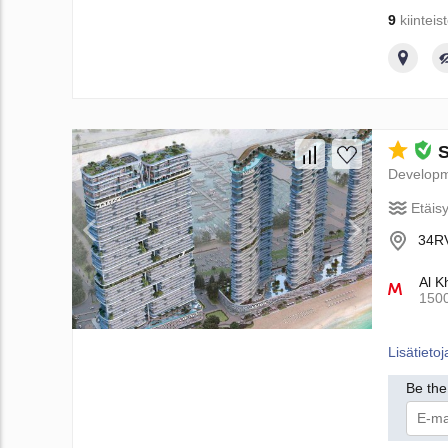
9
kiinteis
S
Develop
Etäis
34RV
Al K
150
Lisätietoj
Be the 