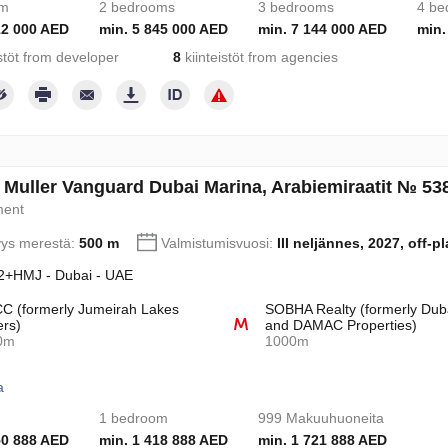
om
2 bedrooms
3 bedrooms
4 be
12 000 AED
min. 5 845 000 AED
min. 7 144 000 AED
min.
stöt from developer
8
kiinteistöt from agencies
 Muller Vanguard Dubai Marina, Arabiemiraatit № 53
ment
yys merestä:
500 m
Valmistumisvuosi:
III neljännes, 2027, off-p
+HMJ - Dubai - UAE
 (formerly Jumeirah Lakes
SOBHA Realty (formerly Dub
rs)
and DAMAC Properties)
0m
1000m
a
1 bedroom
999 Makuuhuoneita
50 888 AED
min. 1 418 888 AED
min. 1 721 888 AED