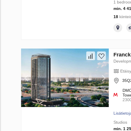
1 bedro
min. 4 4
18
kiintei
Franck
Develop
Etäis
35Q2
DMCC
Towe
230
Lisätietoj
Studios
min. 1 2