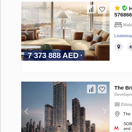
H
576866
Maku
Lisätietoj
7 373 888 AED
The Br
Develop
Etäis
The 
SOBH
and 