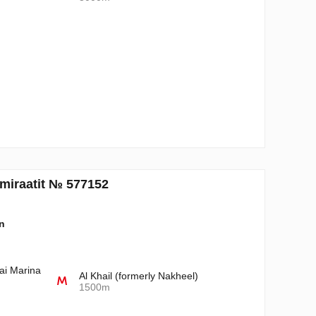
miraatit № 577152
n
ai Marina
Al Khail (formerly Nakheel)
1500m