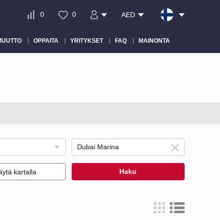
0
0
AED
MUUTTO
OPPAITA
YRITYKSET
FAQ
MAINONTA
Haku
ytä kartalla