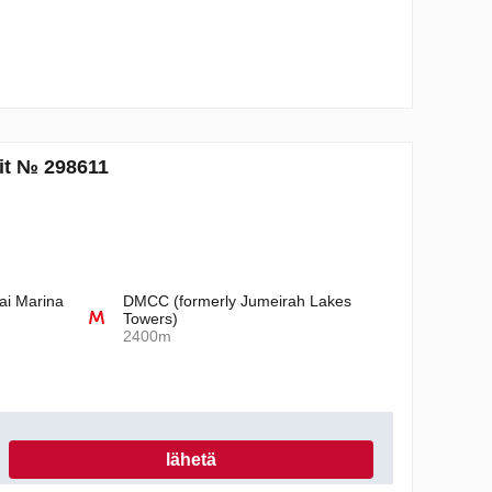
it № 298611
ai Marina
DMCC (formerly Jumeirah Lakes
Towers)
2400m
lähetä