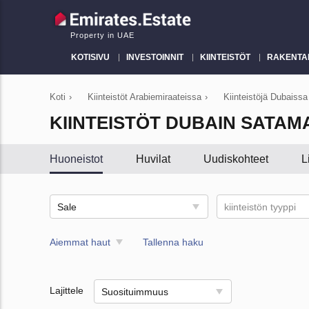
Property in UAE
KOTISIVU
INVESTOINNIT
KIINTEISTÖT
RAKENTA
Koti
›
Kiinteistöt Arabiemiraateissa
›
Kiinteistöjä Dubaissa
KIINTEISTÖT DUBAIN SATAM
Huoneistot
Huvilat
Uudiskohteet
L
Sale
kiinteistön tyyppi
Aiemmat haut
Tallenna haku
Lajittele
Suosituimmuus