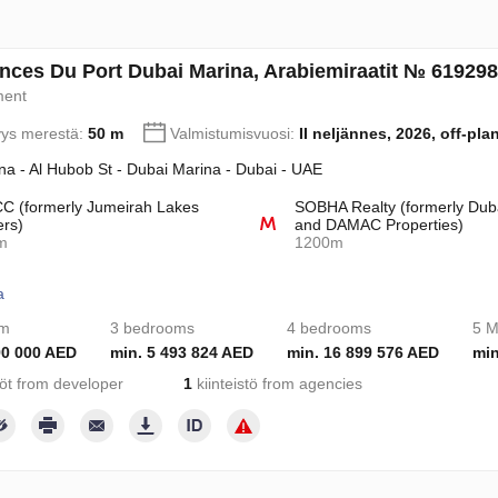
nces Du Port Dubai Marina, Arabiemiraatit № 619298
ment
yys merestä:
50 m
Valmistumisvuosi:
II neljännes, 2026, off-pla
na - Al Hubob St - Dubai Marina - Dubai - UAE
 (formerly Jumeirah Lakes
SOBHA Realty (formerly Dub
rs)
and DAMAC Properties)
m
1200m
a
om
3 bedrooms
4 bedrooms
5 M
90 000 AED
min. 5 493 824 AED
min. 16 899 576 AED
min
töt from developer
1
kiinteistö from agencies