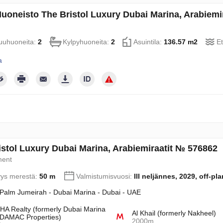
uoneisto The Bristol Luxury Dubai Marina, Arabiem
uhuoneita:
2
Kylpyhuoneita:
2
Asuintila:
136.57 m2
E
a
istol Luxury Dubai Marina, Arabiemiraatit № 576862
ment
yys merestä:
50 m
Valmistumisvuosi:
III neljännes, 2029, off-pla
Palm Jumeirah - Dubai Marina - Dubai - UAE
A Realty (formerly Dubai Marina
Al Khail (formerly Nakheel)
DAMAC Properties)
2000m