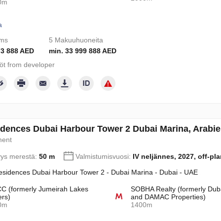
0m
a
oms
5 Makuuhuoneita
73 888 AED
min. 33 999 888 AED
töt from developer
dences Dubai Harbour Tower 2 Dubai Marina, Arabie
ment
yys merestä:
50 m
Valmistumisvuosi:
IV neljännes, 2027, off-pla
sidences Dubai Harbour Tower 2 - Dubai Marina - Dubai - UAE
 (formerly Jumeirah Lakes
SOBHA Realty (formerly Dub
rs)
and DAMAC Properties)
0m
1400m