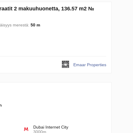
iraatit 2 makuuhuonetta, 136.57 m2 №
täisyys merestä:
50 m
Emaar Properties
n
Dubai Internet City
3000m