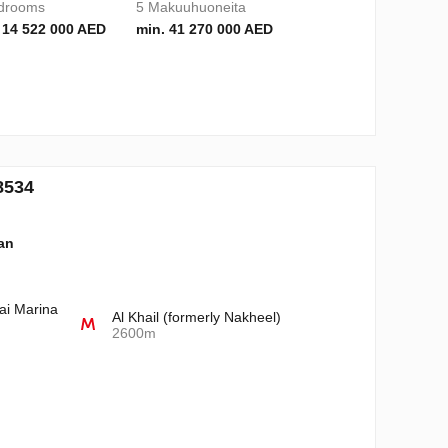
drooms
5 Makuuhuoneita
 14 522 000 AED
min. 41 270 000 AED
8534
lan
ai Marina
Al Khail (formerly Nakheel)
2600m