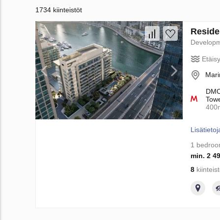
1734 kiinteistöt
Reside
Develop
Etäis
Mari
DMCC
Towe
400
Lisätietoj
1 bedro
min. 2 4
8
kiinteis