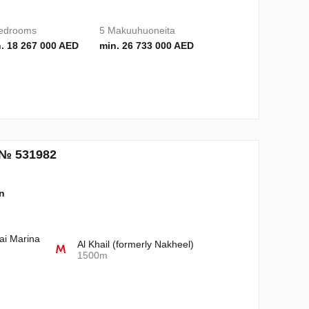
edrooms
5 Makuuhuoneita
. 18 267 000 AED
min. 26 733 000 AED
 № 531982
n
ai Marina
Al Khail (formerly Nakheel)
1500m